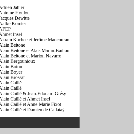
Adrien Jahier
Antoine Houlou
Jacques Dewitte
Aafke Komter
AFEP
Ahmet Insel
Akram Kachee et Jérôme Maucourant
Alain Beitone
Alain Beitone et Alaïs Martin-Baillon
Alain Beitone et Marion Navarro
Alain Bergounioux
Alain Boton
Alain Boyer
Alain Brossat
Alain Caillé
Alain Caillé
Alain Caillé & Jean-Edouard Grésy
Alain Caillé et Ahmet Insel
Alain Caillé et Anne-Marie Fixot
Alain Caillé et Damien de Callataÿ