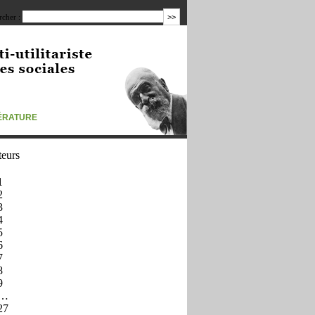
cher :
TÉRATURE
teurs
1
2
3
4
5
6
7
8
9
…
27