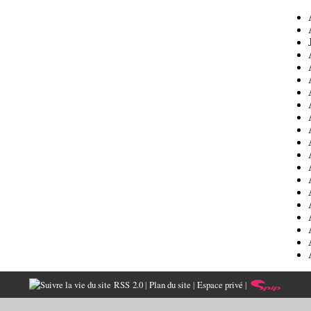
RSS 2.0
|
Plan du site
|
Espace privé
|