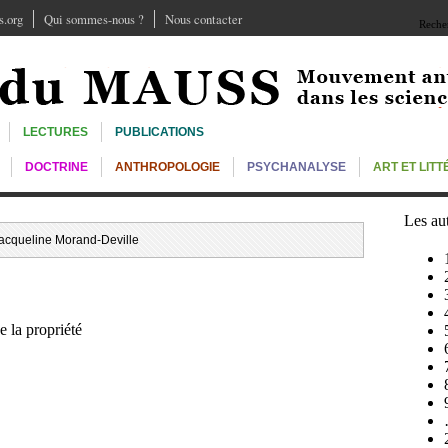
.org
Qui sommes-nous ?
Nous contacter
Recher
LECTURES
PUBLICATIONS
DOCTRINE
ANTHROPOLOGIE
PSYCHANALYSE
ART ET LIT
Les au
Jacqueline Morand-Deville
 la propriété