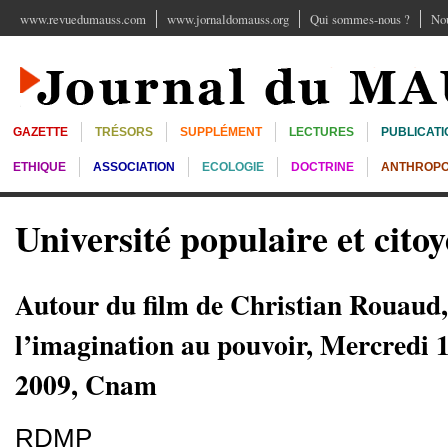
www.revuedumauss.com
www.jornaldomauss.org
Qui sommes-nous ?
Nou
GAZETTE
TRÉSORS
SUPPLÉMENT
LECTURES
PUBLICATI
ETHIQUE
ASSOCIATION
ECOLOGIE
DOCTRINE
ANTHROPO
Université populaire et cito
Autour du film de Christian Rouaud,
l’imagination au pouvoir, Mercredi 
2009, Cnam
RDMP