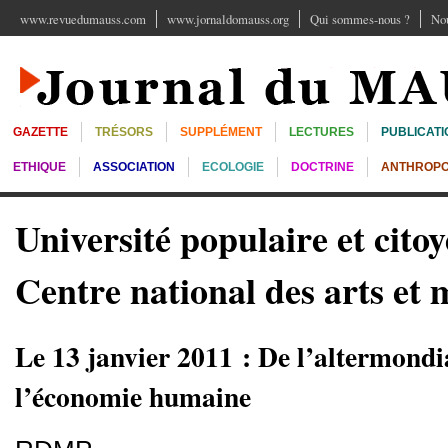
www.revuedumauss.com
www.jornaldomauss.org
Qui sommes-nous ?
Nou
GAZETTE
TRÉSORS
SUPPLÉMENT
LECTURES
PUBLICATI
ETHIQUE
ASSOCIATION
ECOLOGIE
DOCTRINE
ANTHROPO
Université populaire et cito
Centre national des arts et 
Le 13 janvier 2011 : De l’altermondi
l’économie humaine