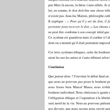
pur. Mais là encore, la thèse s’auto réfute. Je 
lui, en somme, le don doit être une chose telle
n’existe pas. Jean-luc Marion, philosophe cath
Il explique :
« Pour qu’il y ait du don, il f
personne pour recevoir le don ».
Les choses s
ne peut être conforme à son concept idéal que d
Ce système est grandiose mais il confine à l’
dont on a montré qu’il était justement impossi
Ces trois systèmes éthiques, celui du bonheur
nient les uns les autres et s’auto réfutent selon 
Conclusion
Que penser alors ? J’ouvrirai le débat final e
que nous ne pouvons pas poser le bonheur per
nous lisons bien Marcel Mauss, nous n’obéi
bonheur individuel. Nous obéissons à quatre mo
l’obligation éthique et l’aspiration à la libert
seul motif de la vie. Nous ne pouvons préten
nos devoirs, que nous savons nous ouvrir aux