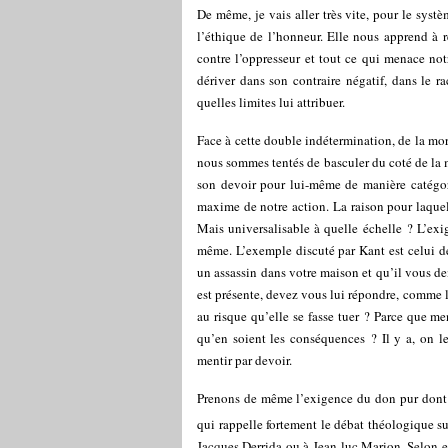
De même, je vais aller très vite, pour le syst
l’éthique de l’honneur. Elle nous apprend à re
contre l’oppresseur et tout ce qui menace no
dériver dans son contraire négatif, dans le r
quelles limites lui attribuer.
Face à cette double indétermination, de la mora
nous sommes tentés de basculer du coté de la mo
son devoir pour lui-même de manière catégoriq
maxime de notre action. La raison pour laquell
Mais universalisable à quelle échelle ? L’exig
même. L’exemple discuté par Kant est celui d
un assassin dans votre maison et qu’il vous dema
est présente, devez vous lui répondre, comme le
au risque qu’elle se fasse tuer ? Parce que me
qu’en soient les conséquences ? Il y a, on le
mentir par devoir.
Prenons de même l’exigence du don pur dont 
qui rappelle fortement le débat théologique s
Jacques Derrida ou à Jean-luc Marion. Selon eu