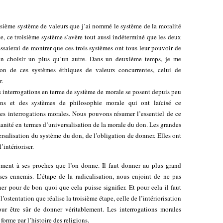
troisième système de valeurs que j’ai nommé le système de la moralité
, ce troisième système s’avère tout aussi indéterminé que les deux
’essaierai de montrer que ces trois systèmes ont tous leur pouvoir de
n choisir un plus qu’un autre. Dans un deuxième temps, je me
on de ces systèmes éthiques de valeurs concurrentes, celui de
r.
 interrogations en terme de système de morale se posent depuis peu
ons et des systèmes de philosophie morale qui ont laïcisé ce
ces interrogations morales. Nous pouvons résumer l’essentiel de ce
manité en termes d’universalisation de la morale du don. Les grandes
rsalisation du système du don, de l’obligation de donner. Elles ont
’intérioriser.
ement à ses proches que l’on donne. Il faut donner au plus grand
s ennemis. L’étape de la radicalisation, nous enjoint de ne pas
 pour de bon quoi que cela puisse signifier. Et pour cela il faut
 l’ostentation que réalise la troisième étape, celle de l’intériorisation
our être sûr de donner véritablement. Les interrogations morales
forme par l’histoire des religions.