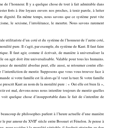
ème de l’honneur. Il y a quelque chose de tout à fait admirable dans
ster forts à être loyaux envers nos proches, à tenir parole, à lutter
tre dignité. En même temps, nous savons que ce système peut vite
acisme, le sexisme, l’intolérance, le meurtre. Nous savons rarement
le utilitariste d’un coté et du système de l’honneur de l’autre coté,
ralité pure. Il s’agit, par exemple, du système de Kant. Il faut faire
ue. Il faut agir, comme il écrivait, de manière à universaliser la
e on agit doit être universalisable. Valable pour tous les humains.
ence de moralité absolue peut, elle aussi, se retourner contre elle-
e l’interdiction de mentir. Supposons que vous vous trouvez face à
nde si votre famille est là alors qu’il veut la tuer. Si votre famille
 prescrit Kant au nom de la moralité pure : « Oui elle est bien là »,
ntir est mal, devons-nous nous interdire toujours de mentir quelles
 voit quelque chose d’insupportable dans le fait de s’interdire de
beaucoup de philosophes parlent à l’heure actuelle d’une manière
e
ur le pur amour du XVII
siècle entre Bossuet et Fénelon. Je pense à
x, pour accéder à la moralité véritable, il faudrait atteindre au don