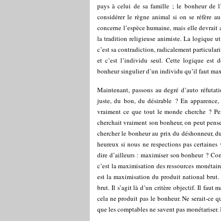
pays à celui de sa famille ; le bonheur de 
considérer le règne animal si on se réfère a
concerne l’espèce humaine, mais elle devrait a
la tradition religieuse animiste. La logique ut
c’est sa contradiction, radicalement particular
et c’est l’individu seul. Cette logique est
bonheur singulier d’un individu qu’il faut ma
Maintenant, passons au degré d’auto réfutati
juste, du bon, du désirable ? En apparence,
vraiment ce que tout le monde cherche ? Pe
cherchait vraiment son bonheur, on peut penser 
chercher le bonheur au prix du déshonneur, d
heureux si nous ne respections pas certaines
dire d’ailleurs : maximiser son bonheur ? Co
c’est la maximisation des ressources monétaires
est la maximisation du produit national brut
brut. Il s’agit là d’un critère objectif. Il fa
cela ne produit pas le bonheur. Ne serait-ce qu
que les comptables ne savent pas monétariser. 