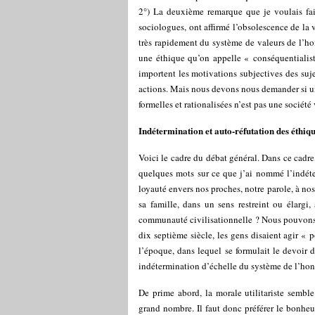
2°) La deuxième remarque que je voulais fa
sociologues, ont affirmé l’obsolescence de la 
très rapidement du système de valeurs de l’hon
une éthique qu’on appelle « conséquentialiste
importent les motivations subjectives des suje
actions. Mais nous devons nous demander si une
formelles et rationalisées n’est pas une société
Indétermination et auto-réfutation des éthiq
Voici le cadre du débat général. Dans ce cadre
quelques mots sur ce que j’ai nommé l’indéter
loyauté envers nos proches, notre parole, à nos
sa famille, dans un sens restreint ou élargi
communauté civilisationnelle ? Nous pouvons 
dix septième siècle, les gens disaient agir « 
l’époque, dans lequel se formulait le devoir d
indétermination d’échelle du système de l’hon
De prime abord, la morale utilitariste semble
grand nombre. Il faut donc préférer le bonheu