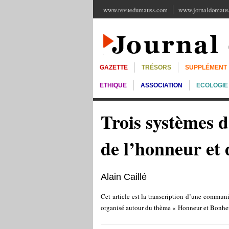
www.revuedumauss.com
www.jornaldomauss
GAZETTE
TRÉSORS
SUPPLÉMENT
ETHIQUE
ASSOCIATION
ECOLOGIE
Trois systèmes 
de l’honneur et 
Alain Caillé
Cet article est la transcription d’une commun
organisé autour du thème « Honneur et Bonhe