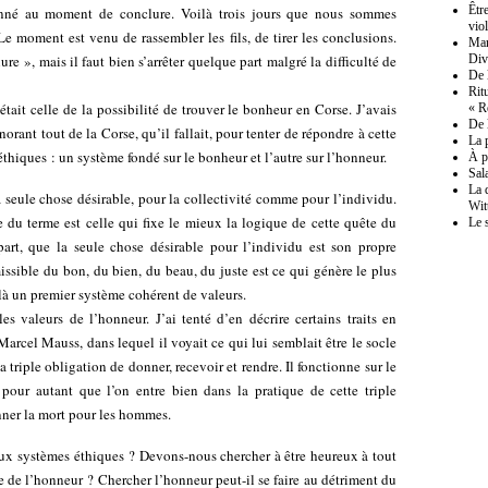
Êtr
onné au moment de conclure. Voilà trois jours que nous sommes
vio
e moment est venu de rassembler les fils, de tirer les conclusions.
Mar
ure », mais il faut bien s’arrêter quelque part malgré la difficulté de
Div
De 
Rit
tait celle de la possibilité de trouver le bonheur en Corse. J’avais
« R
De 
rant tout de la Corse, qu’il fallait, pour tenter de répondre à cette
La 
thiques : un système fondé sur le bonheur et l’autre sur l’honneur.
À pr
Sal
La 
 seule chose désirable, pour la collectivité comme pour l’individu.
Wit
e du terme est celle qui fixe le mieux la logique de cette quête du
Le 
 part, que la seule chose désirable pour l’individu est son propre
missible du bon, du bien, du beau, du juste est ce qui génère le plus
à un premier système cohérent de valeurs.
s valeurs de l’honneur. J’ai tenté d’en décrire certains traits en
rcel Mauss, dans lequel il voyait ce qui lui semblait être le socle
a triple obligation de donner, recevoir et rendre. Il fonctionne sur le
pour autant que l’on entre bien dans la pratique de cette triple
nner la mort pour les hommes.
eux systèmes éthiques ? Devons-nous chercher à être heureux à tout
ue de l’honneur ? Chercher l’honneur peut-il se faire au détriment du