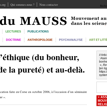
.org
Qui sommes-nous ?
Nous contacter
Recher
LECTURES
PUBLICATIONS
DOCTRINE
ANTHROPOLOGIE
PSYCHANALYSE
ART ET LIT
d’éthique (du bonheur,
// Art
:
Alain
bonheu
de la pureté) et au-delà.
»,
Re
[en li
https
syste
ication faite en Corse en octobre 2006, à l’occasion d’un séminaire
ur ».
>
ASS
MOUV
RELI