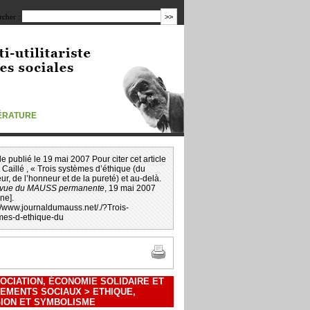
cher :
TÉRATURE
icle publié le 19 mai 2007 Pour citer cet article
 Caillé
, « Trois systèmes d’éthique (du
r, de l’honneur et de la pureté) et au-delà.
vue du MAUSS permanente
, 19 mai 2007
gne].
://www.journaldumauss.net
/
./?Trois-
mes-d-ethique-du
OCIATION, ÉCONOMIE SOLIDAIRE ET
EMENTS SOCIAUX
>
ETHIQUE,
GION ET SYMBOLISME