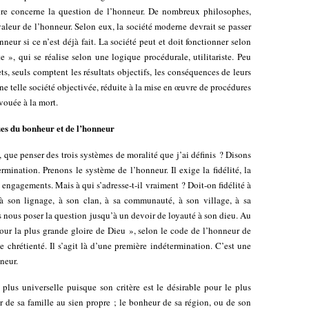
ire concerne la question de l’honneur. De nombreux philosophes,
valeur de l’honneur. Selon eux, la société moderne devrait se passer
neur si ce n’est déjà fait. La société peut et doit fonctionner selon
 », qui se réalise selon une logique procédurale, utilitariste. Peu
ts, seuls comptent les résultats objectifs, les conséquences de leurs
 telle société objectivée, réduite à la mise en œuvre de procédures
 vouée à la mort.
ues du bonheur et de l’honneur
, que penser des trois systèmes de moralité que j’ai définis ? Disons
mination. Prenons le système de l’honneur. Il exige la fidélité, la
 engagements. Mais à qui s’adresse-t-il vraiment ? Doit-on fidélité à
, à son lignage, à son clan, à sa communauté, à son village, à sa
nous poser la question jusqu’à un devoir de loyauté à son dieu. Au
pour la plus grande gloire de Dieu », selon le code de l’honneur de
e chrétienté. Il s’agit là d’une première indétermination. C’est une
neur.
 plus universelle puisque son critère est le désirable pour le plus
r de sa famille au sien propre ; le bonheur de sa région, ou de son