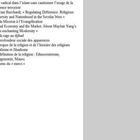
e radical dans l’islam sans cautionner l’usage de la
lence terroriste
ian Burchardt, « Regulating Difference. Religious
ersity and Nationhood in the Secular West »
la Mission à l’Evangélisation
ual Economy and the Market. About Mayfair Yang’s
e-enchanting Modernity »
la rage au djihad
profondeur sociale des apparences
opos de la religion et de l’histoire des religions
afisme et Jihadisme
définition de la religion : Ethnocentrisme,
tgenstein, Mauss
sens du « merci »