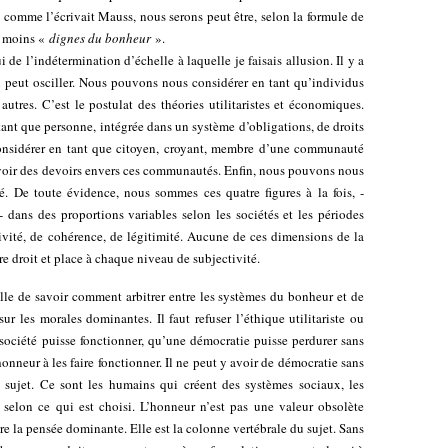
comme l’écrivait Mauss, nous serons peut être, selon la formule de
u moins «
dignes du bonheur
».
de l’indétermination d’échelle à laquelle je faisais allusion. Il y a
in peut osciller. Nous pouvons nous considérer en tant qu’individus
 autres. C’est le postulat des théories utilitaristes et économiques.
ant que personne, intégrée dans un système d’obligations, de droits
onsidérer en tant que citoyen, croyant, membre d’une communauté
avoir des devoirs envers ces communautés. Enfin, nous pouvons nous
. De toute évidence, nous sommes ces quatre figures à la fois, -
 dans des proportions variables selon les sociétés et les périodes
ivité, de cohérence, de légitimité. Aucune de ces dimensions de la
aire droit et place à chaque niveau de subjectivité.
elle de savoir comment arbitrer entre les systèmes du bonheur et de
sur les morales dominantes. Il faut refuser l’éthique utilitariste ou
 société puisse fonctionner, qu’une démocratie puisse perdurer sans
nneur à les faire fonctionner. Il ne peut y avoir de démocratie sans
 sujet. Ce sont les humains qui créent des systèmes sociaux, les
 selon ce qui est choisi. L’honneur n’est pas une valeur obsolète
re la pensée dominante. Elle est la colonne vertébrale du sujet. Sans