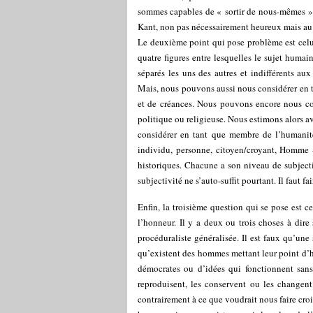
sommes capables de « sortir de nous-mêmes » 
Kant, non pas nécessairement heureux mais a
Le deuxième point qui pose problème est celui 
quatre figures entre lesquelles le sujet huma
séparés les uns des autres et indifférents aux
Mais, nous pouvons aussi nous considérer en t
et de créances. Nous pouvons encore nous c
politique ou religieuse. Nous estimons alors 
considérer en tant que membre de l’humanité
individu, personne, citoyen/croyant, Homme -
historiques. Chacune a son niveau de subject
subjectivité ne s’auto-suffit pourtant. Il faut f
Enfin, la troisième question qui se pose est c
l’honneur. Il y a deux ou trois choses à dire 
procéduraliste généralisée. Il est faux qu’une
qu’existent des hommes mettant leur point d’ho
démocrates ou d’idées qui fonctionnent sans
reproduisent, les conservent ou les changent
contrairement à ce que voudrait nous faire croi