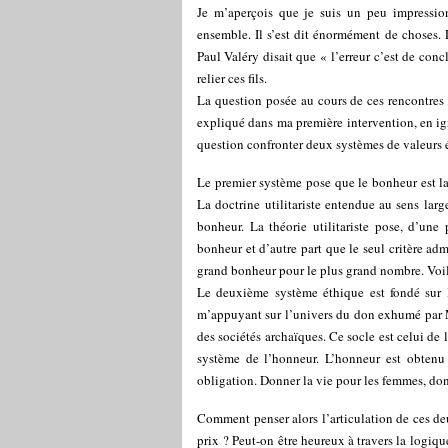
Je m’aperçois que je suis un peu impressi
ensemble. Il s’est dit énormément de choses. L
Paul Valéry disait que « l’erreur c’est de concl
relier ces fils.
La question posée au cours de ces rencontres é
expliqué dans ma première intervention, en igno
question confronter deux systèmes de valeurs é
Le premier système pose que le bonheur est la
La doctrine utilitariste entendue au sens larg
bonheur. La théorie utilitariste pose, d’une
bonheur et d’autre part que le seul critère ad
grand bonheur pour le plus grand nombre. Voil
Le deuxième système éthique est fondé sur le
m’appuyant sur l’univers du don exhumé par Ma
des sociétés archaïques. Ce socle est celui de l
système de l’honneur. L’honneur est obtenu 
obligation. Donner la vie pour les femmes, do
Comment penser alors l’articulation de ces d
prix ? Peut-on être heureux à travers la logiq