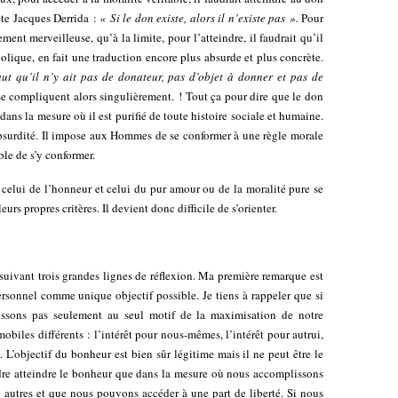
cite Jacques Derrida :
« Si le don existe, alors il n’existe pas ».
Pour
ment merveilleuse, qu’à la limite, pour l’atteindre, il faudrait qu’il
olique, en fait une traduction encore plus absurde et plus concrète.
aut qu’il n’y ait pas de donateur, pas d’objet à donner et pas de
e compliquent alors singulièrement. ! Tout ça pour dire que le don
ans la mesure où il est purifié de toute histoire sociale et humaine.
absurdité. Il impose aux Hommes de se conformer à une règle morale
ble de s’y conformer.
 celui de l’honneur et celui du pur amour ou de la moralité pure se
leurs propres critères. Il devient donc difficile de s’orienter.
n suivant trois grandes lignes de réflexion. Ma première remarque est
sonnel comme unique objectif possible. Je tiens à rappeler que si
ssons pas seulement au seul motif de la maximisation de notre
biles différents : l’intérêt pour nous-mêmes, l’intérêt pour autrui,
é. L’objectif du bonheur est bien sûr légitime mais il ne peut être le
dre atteindre le bonheur que dans la mesure où nous accomplissons
 autres et que nous pouvons accéder à une part de liberté. Si nous