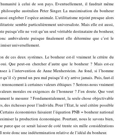
l’humanité à celui de son pays. Eventuellement, il faudrait même
u philosophe australien Peter Singer. La maximisation du bonheur
ussi englober l’espèce animale. L’utilitarisme rejoint presque alors
ilitariste semble particulièrement universaliste. Mais elle est aussi,
iste puisqu’elle ne voit qu’un seul véritable destinataire du bonheur,
 donc ambivalente puisque finalement elle détermine que c’est le
ximiser universellement.
on de ces deux systèmes. Le bonheur est-il vraiment le critère du
 oui. Que peut-on chercher d’autre que le bonheur ? Mais est-ce
nsez à l’intervention de Anne Menhersteim. Au fond, si l’homme
qu’il s’y prend un peu mal puisqu’il n’y arrive jamais. Puis, faut-il
u renoncement à certaines valeurs éthiques ? Serions-nous vraiment
 valeurs morales ou exigences de l’honneur ? J’en doute. Que veut
mment le mesurer ? Fondamentalement, la seule chose objectivable
, des richesses pour l’individu. Pour l’Etat, le seul critère possible
. Certains économistes faisaient l’équation PNB = bonheur national
ut maximiser la production économique. Pourtant, nous le savons bien,
e parce que ce serait laisser de coté trente six mille considérations
Il reste donc une indétermination relative de l’idéal du bonheur.