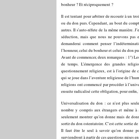
bonheur ? Et réciproquement ?
Il est tentant pour arbitrer de recourir à un 
ou du don purs. Cependant, au bout du compte
autres. Il s’auto-réfute de la même manière. J
séduction, mais que nous ne pouvons pas e
demanderai comment penser l’indéterminati
l’honneur, celui du bonheur et celui du don pu
Avant de commencer, deux remarques : 1°) Les
de temps. L’émergence des grandes religi
questionnement religieux, est à l’origine de 
qui se joue dans l’aventure religieuse de l’hu
religions ont commencé par procéder à l’unive
ensuite radicalisé cette obligation, pour enfin, l
Universalisation du don : ce n’est plus seul
nombre y compris aux étrangers et même à se
seulement montrer qu’on donne mais de donner
sortir du don ostentatoire. C’est cette sortie de
Il faut être le seul à savoir qu’on donne p
surviendront à partir de ces questions mises en 