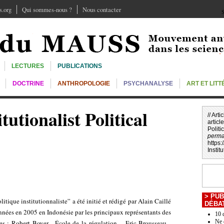
.org
Qui sommes-nous ?
Nous contacter
S
LECTURES
PUBLICATIONS
DOCTRINE
ANTHROPOLOGIE
PSYCHANALYSE
ART ET LIT
utionalist Political
// Art
article
Polit
perma
https
Institu
>
PUB
tique institutionnaliste” a été initié et rédigé par Alain Caillé
DÉBA
nnées en 2005 en Indonésie par les principaux représentants des
10 
Ne 
s : Robert Boyer - École de la régulation -, Eric Brousseau -