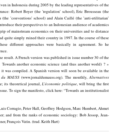
 given in Indonesia during 2005 by the leading representatives of the
nce: Robert Boyer (the ’regulation’ school), Eric Brousseau (the
u (the ’conventions’ school) and Alain Caillé (the ’anti-utilitarian’
ntroduce their perspectives to an Indonesian audience of academics
grip of mainstream economics on their universities and to distance
ad quite simply ruined their country in 1997. In the course of these
 these different approaches were basically in agreement. So he
ence.
 the result. A French version was published in issue number 30 of the
« Towards another economic science (and thus another world) ? »
w it was compiled. A Spanish version will soon be available in the
e du MAUSS
(
www.jornaldumauss.org
). The monthly,
Alternatives
e; its theoretical journal,
L’économie politique
, will bring the first
issue. To sign the manifesto, click here:
“Towards an institutionalist
 Luis Corragio, Peter Hall, Geoffrey Hodgson, Marc Humbert, Ahmet
ger; and from the ranks of economic sociology: Bob Jessop, Jean-
er, François Vatin. (trad. Keith Hart)