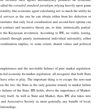
called the
extended standard paradigm
, relying heavily upon game
ationality (the economic agent calculating not so much the utility he
 services as the one he can obtain either from his defection or
nstrates that only local coordination and second-best optima can
contract and incentive theory are, to date, intrinsically partial-
ore the Keynesian revolution. According to IPE, no viable, lasting,
ctured) through purely instrumental individual rationality, either
-coordination implies, to some extent, shared values and political
ompleteness and the inevitable failures of pure market regulation.
te-led economy for market regulation: all recognize that both State
have roles to play. The important thing is to escape the zero-sum
een the two: the State as the only genuine remedy to market failure
 failures of the State. IPE holds, above the importance of Market-
iety itself. As well as State and Market, then, IPE also takes into
l and Associative Society or, more generally, any bundle of local,
elationships.