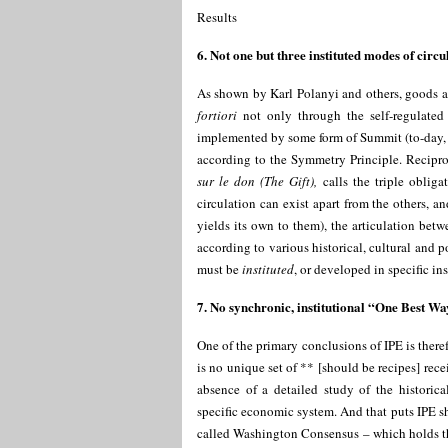
Results
6. Not one but three instituted modes of circu
As shown by Karl Polanyi and others, goods a
fortiori
not only through the self-regulated 
implemented by some form of Summit (to-day, th
according to the Symmetry Principle. Recipro
sur le don (The Gift),
calls the triple obliga
circulation can exist apart from the others, a
yields its own to them), the articulation betw
according to various historical, cultural and p
must be
instituted
, or developed in specific ins
7. No synchronic, institutional “One Best W
One of the primary conclusions of IPE is ther
is no unique set of ** [should be recipes] rece
absence of a detailed study of the historica
specific economic system. And that puts IPE s
called Washington Consensus – which holds t