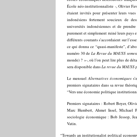
École néo-institutionnaliste -, Olivier F
étaient invités pour présenter leurs vue
indonésiens fortement soucieux de des
universités indonésiennes et de prendre 
purement et simplement ruiné leurs pays en
différents courants s’accordaient sur l’esse
ce qui donna ce “quasi-manifeste”, d’abor
numéro 30 de
La Revue du MAUSS semest
monde) ? »
-, où l’on peut lire plus de dét
sera disponible dans
La revue du MAUSS p
Le mensuel
Alternatives économiques
s’e
premiers signataires dans sa revue théori
“Vers une économie politique institutionn
Premiers signataires : Robert Boyer, Oliv
Marc Humbert, Ahmet Insel, Michael Pi
sociologie économique : Bob Jessop, Jean
Vatin.
“Towards an institutionalist political econom