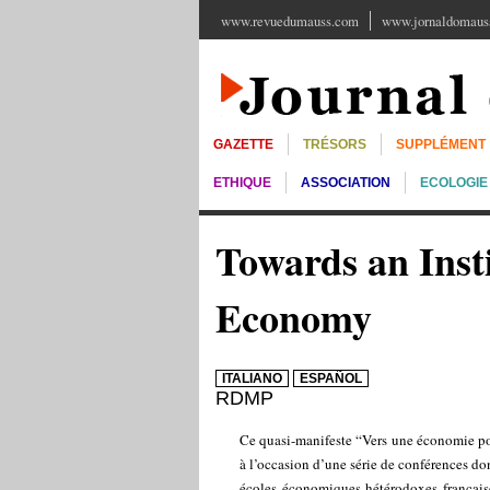
www.revuedumauss.com
www.jornaldomauss
GAZETTE
TRÉSORS
SUPPLÉMENT
ETHIQUE
ASSOCIATION
ECOLOGIE
Towards an Instit
Economy
ITALIANO
ESPAÑOL
RDMP
Ce quasi-manifeste “Vers une économie poli
à l’occasion d’une série de conférences do
écoles économiques hétérodoxes française