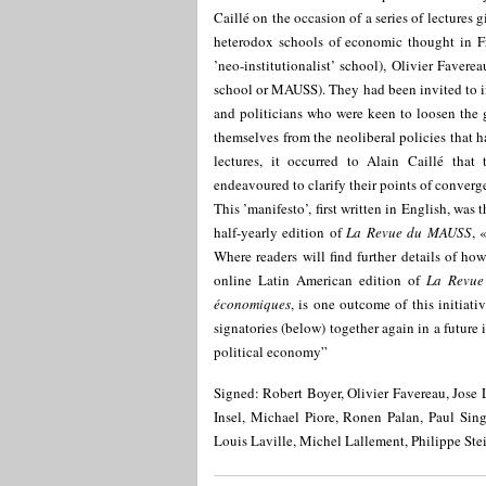
Caillé on the occasion of a series of lectures
heterodox schools of economic thought in Fra
’neo-institutionalist’ school), Olivier Faverea
school or MAUSS). They had been invited to i
and politicians who were keen to loosen the 
themselves from the neoliberal policies that h
lectures, it occurred to Alain Caillé that
endeavoured to clarify their points of converg
This ’manifesto’, first written in English, was
half-yearly edition of
La Revue du MAUSS
,
Where readers will find further details of ho
online Latin American edition of
La Revu
économiques
, is one outcome of this initiativ
signatories (below) together again in a future 
political economy”
Signed: Robert Boyer, Olivier Favereau, Jose
Insel, Michael Piore, Ronen Palan, Paul Sin
Louis Laville, Michel Lallement, Philippe Stein