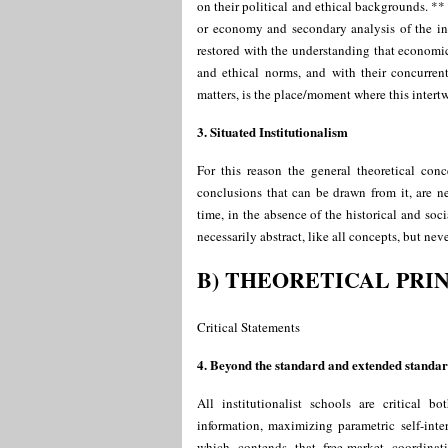
on their political and ethical backgrounds. ** I
or economy and secondary analysis of the ins
restored with the understanding that economic i
and ethical norms, and with their concurrent
matters, is the place/moment where this intert
3. Situated Institutionalism
For this reason the general theoretical conc
conclusions that can be drawn from it, are n
time, in the absence of the historical and so
necessarily abstract, like all concepts, but nev
B) THEORETICAL PRIN
Critical Statements
4. Beyond the standard and extended standa
All institutionalist schools are critical
information, maximizing parametric self-inter
which contends that free-market coordina