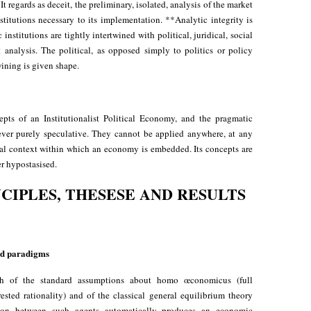
t regards as deceit, the preliminary, isolated, analysis of the market
titutions necessary to its implementation. **Analytic integrity is
nstitutions are tightly intertwined with political, juridical, social
 analysis. The political, as opposed simply to politics or policy
wining is given shape.
epts of an Institutionalist Political Economy, and the pragmatic
ever purely speculative. They cannot be applied anywhere, at any
cial context within which an economy is embedded. Its concepts are
er hypostasised.
CIPLES, THESESE AND RESULTS
rd paradigms
 both of the standard assumptions about homo œconomicus (full
ested rationality) and of the classical general equilibrium theory
tion between such agents automatically produces an economic