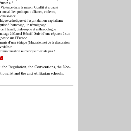
témoin » !
 Violence dans la raison. Conflit et cruauté
 social, lien politique : alliance, violence,
onnaissance
thique catholique et l’esprit du non-capitalisme
guise d’hommage, un témoignage
cel Hénaff, philosophe et anthropologue
mage à Marcel Hénaff. Suivi d’une réponse à son
gnostic sur l’Europe
ments d’une éthique (Maussienne) de la discussion
vivialiste
communication numérique n’existe pas !
S
g. the Regulation, the Conventions, the Neo-
utionalist and the anti-utilitarian schools.