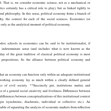
d. That is, we consider economic science, not as a mechanical or
s certainly has a critical role to play), but as linked tightly to
oral philosophy. In this sense, political economy forms a branch of
phy, the context for each of the social sciences. Economics (or
d only as the analytical moment of political economy.
dox schools in economics can be said to be institutionalist, if
d, indeterminate sense (and includes what is now known as the
-day of the great tradition of classical political economy is most
st propositions. So the alliance between political economy and
 that an economy can function only within an adequate institutional
 working economy lay as much within a clearly defined general
s of civil society. **Succinctly put, institutions matter, and
ce of a general social creativity and liveliness. Differences between
e differences between conceptualizations of this institutional context
igin (synchronic, diachronic, individual or collective etc.). An
apable of separating the analysis of economic markets from reflection