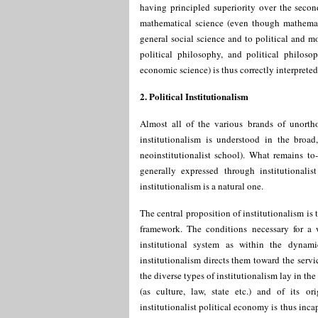
having principled superiority over the secon
mathematical science (even though mathematic
general social science and to political and m
political philosophy, and political philoso
economic science) is thus correctly interprete
2. Political Institutionalism
Almost all of the various brands of unortho
institutionalism is understood in the broa
neoinstitutionalist school). What remains to
generally expressed through institutionali
institutionalism is a natural one.
The central proposition of institutionalism is
framework. The conditions necessary for a
institutional system as within the dynamic
institutionalism directs them toward the servi
the diverse types of institutionalism lay in th
(as culture, law, state etc.) and of its or
institutionalist political economy is thus inc