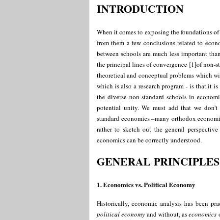
INTRODUCTION
When it comes to exposing the foundations of
from them a few conclusions related to econo
between schools are much less important than 
the principal lines of convergence
[
1
]
of non-s
theoretical and conceptual problems which wi
which is also a research program - is that it 
the diverse non-standard schools in economi
potential unity. We must add that we don’t 
standard economics –many orthodox economist
rather to sketch out the general perspectiv
economics can be correctly understood.
GENERAL PRINCIPLES
1. Economics vs. Political Economy
Historically, economic analysis has been pract
political economy
and without, as
economics