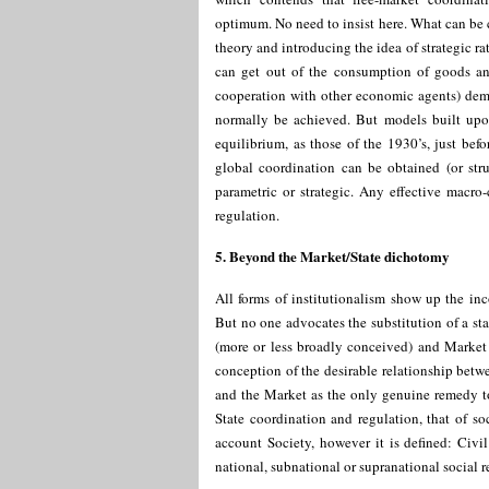
optimum. No need to insist here. What can be 
theory and introducing the idea of strategic r
can get out of the consumption of goods and
cooperation with other economic agents) demo
normally be achieved. But models built upon 
equilibrium, as those of the 1930’s, just bef
global coordination can be obtained (or stru
parametric or strategic. Any effective macro
regulation.
5. Beyond the Market/State dichotomy
All forms of institutionalism show up the inc
But no one advocates the substitution of a sta
(more or less broadly conceived) and Market 
conception of the desirable relationship betw
and the Market as the only genuine remedy to
State coordination and regulation, that of soc
account Society, however it is defined: Civi
national, subnational or supranational social r