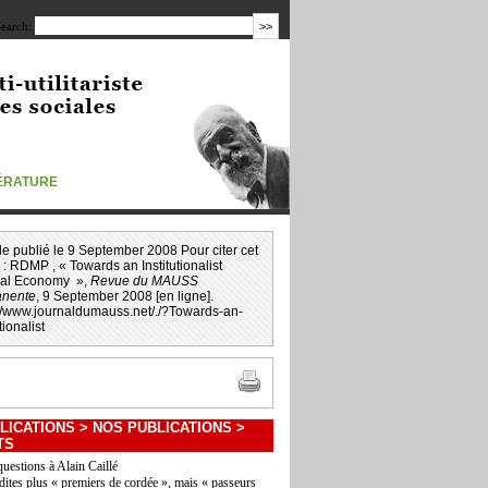
earch:
TÉRATURE
icle publié le 9 September 2008 Pour citer cet
 :
RDMP
, « Towards an Institutionalist
ical Economy »,
Revue du MAUSS
nente
, 9 September 2008 [en ligne].
://www.journaldumauss.net
/
./?Towards-an-
tionalist
LICATIONS
>
NOS PUBLICATIONS
>
TS
questions à Alain Caillé
dites plus « premiers de cordée », mais « passeurs