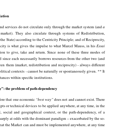
lation
nd services do not circulate only through the market system (and
a
market). They also circulate through systems of Redistribution,
e State) according to the Centricity Principle; and of Reciprocity,
city is what gives the impulse to what Marcel Mauss, in his
Essai
tion to give, take and return. Since none of these three modes of
nd since each necessarily borrows resources from the other two (and
een them (market, redistribution and reciprocity) - always different
olitical contexts - cannot be naturally or spontaneously given. ** It
tances within specific institutions.
ay”: the problem of path-dependency
efore that one economic
“best way”
does not and cannot exist. There
ipts or technical devices to be applied anywhere, at any time, in the
l, social and geographical context, or the path-dependency, of a
harply at odds with the dominant paradigm – exacerbated by the so-
hat the Market can and must be implemented anywhere, at any time