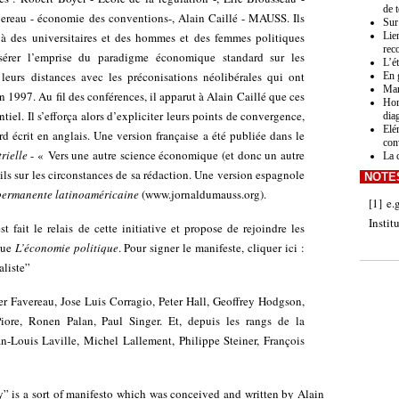
de 
avereau - économie des conventions-, Alain Caillé - MAUSS. Ils
Sur
s à des universitaires et des hommes et des femmes politiques
Lien
rec
sérer l’emprise du paradigme économique standard sur les
L’é
leurs distances avec les préconisations néolibérales qui ont
En 
Mar
 1997. Au fil des conférences, il apparut à Alain Caillé que ces
Hom
ntiel. Il s’efforça alors d’expliciter leurs points de convergence,
dia
Elé
d écrit en anglais. Une version française a été publiée dans le
con
rielle
-
« Vers une autre science économique (et donc un autre
La 
ails sur les circonstances de sa rédaction.
Une version espagnole
NOTE
ermanente latinoaméricaine
(
www.jornaldumauss.org
).
[
1
]
e.
Instit
st fait le relais de cette initiative et propose de rejoindre les
que
L’économie politique
. Pour signer le manifeste, cliquer ici :
aliste”
ier Favereau, Jose Luis Corragio, Peter Hall, Geoffrey Hodgson,
ore, Ronen Palan, Paul Singer. Et, depuis les rangs de la
-Louis Laville, Michel Lallement, Philippe Steiner, François
y” is a sort of manifesto which was conceived and written by Alain