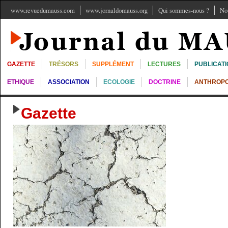
www.revuedumauss.com
www.jornaldomauss.org
Qui sommes-nous ?
No
GAZETTE
TRÉSORS
SUPPLÉMENT
LECTURES
PUBLICAT
ETHIQUE
ASSOCIATION
ECOLOGIE
DOCTRINE
ANTHROPO
Gazette