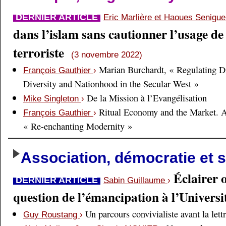
DERNIER ARTICLE
Eric Marlière et Haoues Senigu
dans l’islam sans cautionner l’usage de 
terroriste
(3 novembre 2022)
Marian Burchardt, « Regulating Di
François Gauthier
›
Diversity and Nationhood in the Secular West »
De la Mission à l’Evangélisation
Mike Singleton
›
Ritual Economy and the Market. 
François Gauthier
›
« Re-enchanting Modernity »
Association, démocratie et s
Éclairer 
DERNIER ARTICLE
Sabin Guillaume
›
question de l’émancipation à l’Universi
Un parcours convivialiste avant la lett
Guy Roustang
›