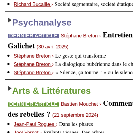
Société segmentaire, société étatiqu
Richard Bucaille
›
Psychanalyse
Entretien
DERNIER ARTICLE
Stéphane Breton
›
Galichet
(30 avril 2025)
Le geste qui transforme
Stéphane Breton
›
La dialogique bubérienne dans le c
Stéphane Breton
›
« Silence, ça tourne ! » ou le silen
Stéphane Breton
›
Arts & Littératures
Comment é
DERNIER ARTICLE
Bastien Mouchet
›
des rebelles ?
(21 septembre 2024)
Dans les phares
Jean-Paul Rogues
›
Brûlants visages. Des arbres
Joël Vernet
›