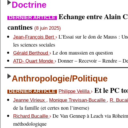
Doctrine
Echange entre Alain Cai
DERNIER ARTICLE
cantines
(8 juin 2025)
L’Essai sur le don de Mauss : Un
Jean-François Bert
›
les sciences sociales
Le don maussien en question
Gérald Berthoud
›
Donner – Recevoir – Rendre – D
ATD- Quart Monde
›
Anthropologie/Politique
Et le PC 
DERNIER ARTICLE
Philippe Velilla
›
Jeanne Virieux
,
Monique Trevisan-Bucaille
,
R. Bucai
de la famille (et certes non l’inverse)
De Van Gennep à Leach via Róheim 
Richard Bucaille
›
méthodologique