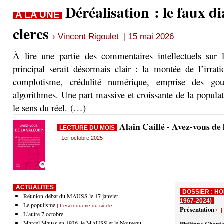
Déréalisation : le faux d
A LA UNE
clercs
›
Vincent Rigoulet
| 15 mai 2026
À lire une partie des commentaires intellectuels sur 
principal serait désormais clair : la montée de l’irrati
complotisme, crédulité numérique, emprise des gou
algorithmes. Une part massive et croissante de la populati
le sens du réel. (…)
Alain Caillé - Avez-vous de
LECTURE DU MOIS
| 1er octobre 2025
ACTUALITÉS
DOSSIER : HO
Réunion-débat du MAUSS le 17 janvier
1967-2024)
Le populisme
| L’escroquerie du siècle
Présentation
› |
L’autre 7 octobre
Marcel Mauss en 1936, le MAUSS et le Nouveau