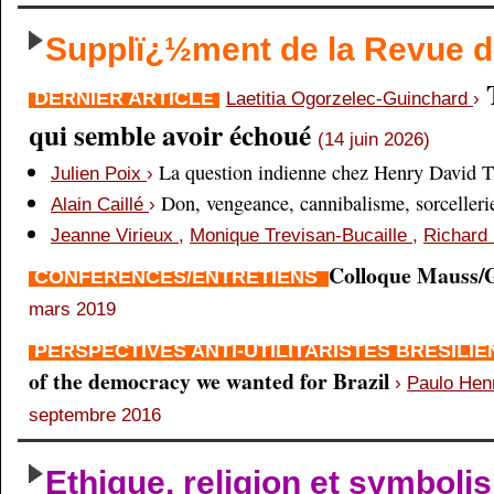
Supplï¿½ment de la Revue
DERNIER ARTICLE
Laetitia Ogorzelec-Guinchard
›
qui semble avoir échoué
(14 juin 2026)
La question indienne chez Henry David 
Julien Poix
›
Don, vengeance, cannibalisme, sorcellerie,
Alain Caillé
›
Jeanne Virieux
,
Monique Trevisan-Bucaille
,
Richard 
Colloque Mauss/G
CONFÉRENCES/ENTRETIENS
mars 2019
PERSPECTIVES ANTI-UTILITARISTES BRÉSILI
of the democracy we wanted for Brazil
›
Paulo Hen
septembre 2016
Ethique, religion et symboli