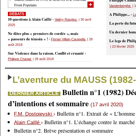
Philippe Chania
Front Populaire
Vandenberghe
| 1
A Philippe...
DÉBATS
›
L
10 questions à Alain Caillé
›
Valéry Rasplus
| 30 avril
La perte du fut
2025
Un dernier ho
Ne dites plus « premiers de cordée », mais
« passeurs de témoin » !
›
Florian Villain-Carapella
| 28
Le legs de Phil
août 2018
| 23 février 2025
Sur Violence dans la raison. Conflit et cruauté
›
Philippe Chanial
| 28 août 2018
L’aventure du MAUSS (1982-
Bulletin n°1 (1982) Dé
DERNIER ARTICLE
d’intentions et sommaire
(17 avril 2020)
Bulletin n°1. Extrait de « L’homme 
F.M. Dostoievski
›
Bulletin n°1. L’échange contre le marché
Alain Caillé
›
Bulletin n°2. Brève présentation et sommaire