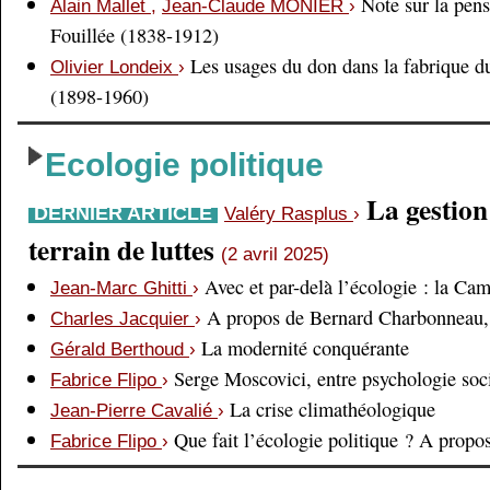
Note sur la pens
Alain Mallet
,
Jean-Claude MONIER
›
Fouillée (1838-1912)
Les usages du don dans la fabrique d
Olivier Londeix
›
(1898-1960)
Ecologie politique
La gestio
DERNIER ARTICLE
Valéry Rasplus
›
terrain de luttes
(2 avril 2025)
Avec et par-delà l’écologie : la Ca
Jean-Marc Ghitti
›
A propos de Bernard Charbonneau, 
Charles Jacquier
›
La modernité conquérante
Gérald Berthoud
›
Serge Moscovici, entre psychologie soci
Fabrice Flipo
›
La crise climathéologique
Jean-Pierre Cavalié
›
Que fait l’écologie politique ? A prop
Fabrice Flipo
›