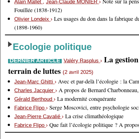
Note sur la pens
Alain Mallet
,
Jean-Claude MONIER
›
Fouillée (1838-1912)
Les usages du don dans la fabrique d
Olivier Londeix
›
(1898-1960)
Ecologie politique
La gestio
DERNIER ARTICLE
Valéry Rasplus
›
terrain de luttes
(2 avril 2025)
Avec et par-delà l’écologie : la Ca
Jean-Marc Ghitti
›
A propos de Bernard Charbonneau, 
Charles Jacquier
›
La modernité conquérante
Gérald Berthoud
›
Serge Moscovici, entre psychologie soci
Fabrice Flipo
›
La crise climathéologique
Jean-Pierre Cavalié
›
Que fait l’écologie politique ? A prop
Fabrice Flipo
›