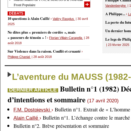
Philippe Chania
Front Populaire
Vandenberghe
| 1
A Philippe...
DÉBATS
›
L
10 questions à Alain Caillé
›
Valéry Rasplus
| 30 avril
La perte du fut
2025
Un dernier ho
Ne dites plus « premiers de cordée », mais
« passeurs de témoin » !
›
Florian Villain-Carapella
| 28
Le legs de Phil
août 2018
| 23 février 2025
Sur Violence dans la raison. Conflit et cruauté
›
Philippe Chanial
| 28 août 2018
L’aventure du MAUSS (1982-
Bulletin n°1 (1982) Dé
DERNIER ARTICLE
d’intentions et sommaire
(17 avril 2020)
Bulletin n°1. Extrait de « L’homme 
F.M. Dostoievski
›
Bulletin n°1. L’échange contre le marché
Alain Caillé
›
Bulletin n°2. Brève présentation et sommaire