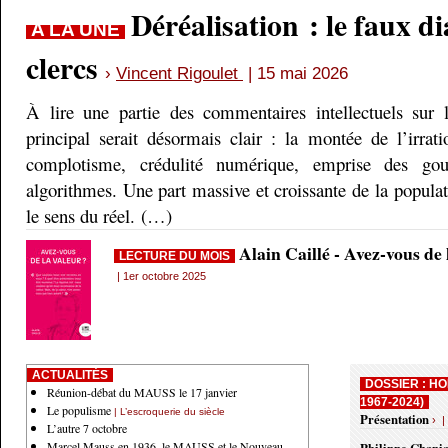
Déréalisation : le faux d
A LA UNE
clercs
›
Vincent Rigoulet
| 15 mai 2026
À lire une partie des commentaires intellectuels sur 
principal serait désormais clair : la montée de l’irrati
complotisme, crédulité numérique, emprise des gou
algorithmes. Une part massive et croissante de la populati
le sens du réel. (…)
Alain Caillé - Avez-vous de
LECTURE DU MOIS
| 1er octobre 2025
ACTUALITÉS
DOSSIER : HO
Réunion-débat du MAUSS le 17 janvier
1967-2024)
Le populisme
| L’escroquerie du siècle
Présentation
› |
L’autre 7 octobre
Marcel Mauss en 1936, le MAUSS et le Nouveau