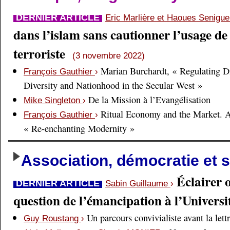
DERNIER ARTICLE
Eric Marlière et Haoues Senigu
dans l’islam sans cautionner l’usage de 
terroriste
(3 novembre 2022)
Marian Burchardt, « Regulating Di
François Gauthier
›
Diversity and Nationhood in the Secular West »
De la Mission à l’Evangélisation
Mike Singleton
›
Ritual Economy and the Market. 
François Gauthier
›
« Re-enchanting Modernity »
Association, démocratie et s
Éclairer 
DERNIER ARTICLE
Sabin Guillaume
›
question de l’émancipation à l’Universi
Un parcours convivialiste avant la lett
Guy Roustang
›