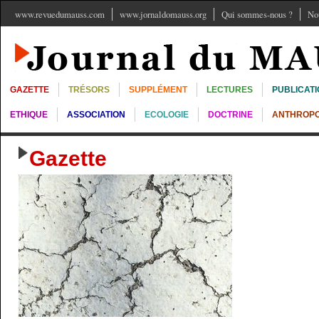
www.revuedumauss.com
www.jornaldomauss.org
Qui sommes-nous ?
No
GAZETTE
TRÉSORS
SUPPLÉMENT
LECTURES
PUBLICAT
ETHIQUE
ASSOCIATION
ECOLOGIE
DOCTRINE
ANTHROPO
Gazette