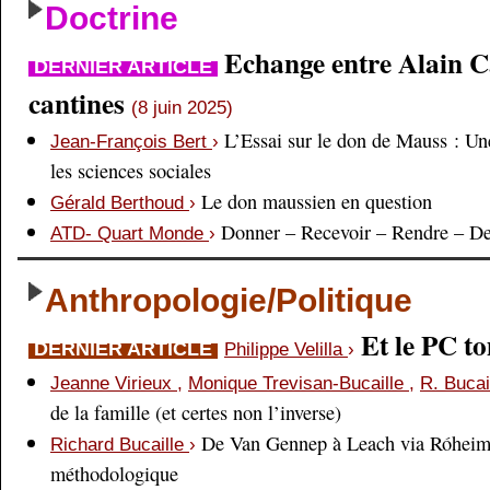
Doctrine
Echange entre Alain Cai
DERNIER ARTICLE
cantines
(8 juin 2025)
L’Essai sur le don de Mauss : Un
Jean-François Bert
›
les sciences sociales
Le don maussien en question
Gérald Berthoud
›
Donner – Recevoir – Rendre – D
ATD- Quart Monde
›
Anthropologie/Politique
Et le PC 
DERNIER ARTICLE
Philippe Velilla
›
Jeanne Virieux
,
Monique Trevisan-Bucaille
,
R. Bucai
de la famille (et certes non l’inverse)
De Van Gennep à Leach via Róheim 
Richard Bucaille
›
méthodologique