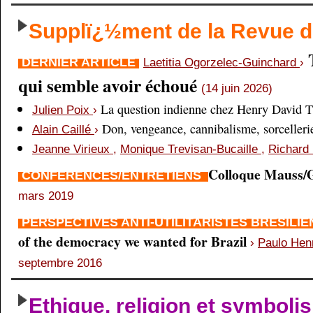
Supplï¿½ment de la Revue
DERNIER ARTICLE
Laetitia Ogorzelec-Guinchard
›
qui semble avoir échoué
(14 juin 2026)
La question indienne chez Henry David 
Julien Poix
›
Don, vengeance, cannibalisme, sorcellerie,
Alain Caillé
›
Jeanne Virieux
,
Monique Trevisan-Bucaille
,
Richard 
Colloque Mauss/G
CONFÉRENCES/ENTRETIENS
mars 2019
PERSPECTIVES ANTI-UTILITARISTES BRÉSILI
of the democracy we wanted for Brazil
›
Paulo Hen
septembre 2016
Ethique, religion et symboli