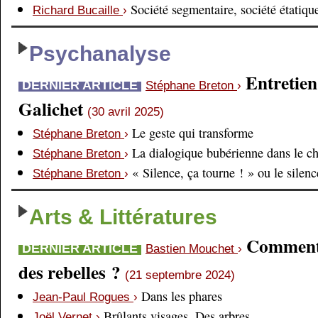
Société segmentaire, société étatiqu
Richard Bucaille
›
Psychanalyse
Entretien
DERNIER ARTICLE
Stéphane Breton
›
Galichet
(30 avril 2025)
Le geste qui transforme
Stéphane Breton
›
La dialogique bubérienne dans le c
Stéphane Breton
›
« Silence, ça tourne ! » ou le silen
Stéphane Breton
›
Arts & Littératures
Comment é
DERNIER ARTICLE
Bastien Mouchet
›
des rebelles ?
(21 septembre 2024)
Dans les phares
Jean-Paul Rogues
›
Brûlants visages. Des arbres
Joël Vernet
›