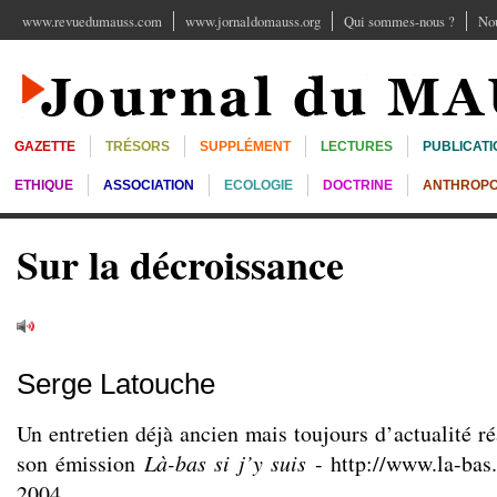
www.revuedumauss.com
www.jornaldomauss.org
Qui sommes-nous ?
Nou
GAZETTE
TRÉSORS
SUPPLÉMENT
LECTURES
PUBLICATI
ETHIQUE
ASSOCIATION
ECOLOGIE
DOCTRINE
ANTHROPO
Sur la décroissance
Serge Latouche
Un entretien déjà ancien mais toujours d’actualité r
son émission
Là-bas si j’y suis
-
http://www.la-bas
2004