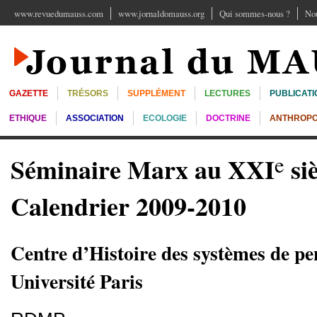
www.revuedumauss.com
www.jornaldomauss.org
Qui sommes-nous ?
Nou
GAZETTE
TRÉSORS
SUPPLÉMENT
LECTURES
PUBLICATI
ETHIQUE
ASSOCIATION
ECOLOGIE
DOCTRINE
ANTHROPO
e
Séminaire Marx au XXI
siè
Calendrier 2009-2010
Centre d’Histoire des systèmes de p
Université Paris