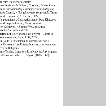
ts entre les sciences sociales
ôme Englebert & Grégory Cormann,
Le cas Jonas.
ai de phénoménologie clinique et criminologique
lippe Chanial, « Nos généreuses réciprocités. Tisser
monde commun », Actes Sud, 2022.
 le poutinisme : Galia Ackerman et Dina Khapaeva
lain-Carapella Florian, Napoli sublime
ert Chenavier, « Simone Weil, une Juive
isémite ? » Gallimard, 2021.
herine Liu, Le Monopole de la vertu – Contre la
sse managériale, Paris, Allia, 2022.
in Caillé, « Extensions du domaine du don »
is Crouzet, « Les Enfants bourreaux au temps des
rres de Religion »
sine Temlali, La genèse de la Kabylie. Aux origines
l’affirmation berbère en Algérie (1830-1962)