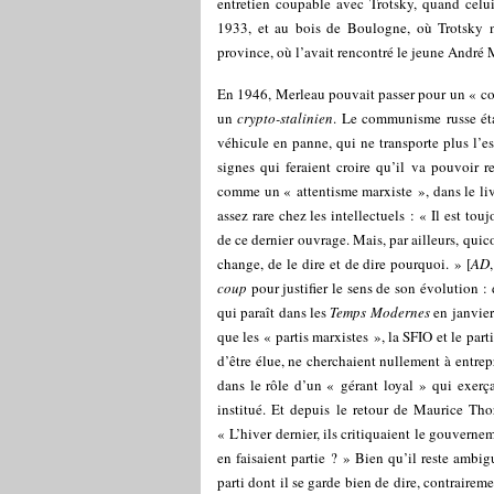
entretien coupable avec Trotsky, quand celui-
1933, et au bois de Boulogne, où Trotsky n’
province, où l’avait rencontré le jeune André 
En 1946, Merleau pouvait passer pour un « co
un
crypto-stalinien
. Le communisme russe étai
véhicule en panne, qui ne transporte plus l’e
signes qui feraient croire qu’il va pouvoir re
comme un « attentisme marxiste », dans le livr
assez rare chez les intellectuels : « Il est to
de ce dernier ouvrage. Mais, par ailleurs, quic
change, de le dire et de dire pourquoi. » [
AD
coup
pour justifier le sens de son évolution :
qui paraît dans les
Temps Modernes
en janvier
que les « partis marxistes », la SFIO et le pa
d’être élue, ne cherchaient nullement à entrep
dans le rôle d’un « gérant loyal » qui exerça
institué. Et depuis le retour de Maurice Tho
« L’hiver dernier, ils critiquaient le gouverne
en faisaient partie ? » Bien qu’il reste ambi
parti dont il se garde bien de dire, contrairem