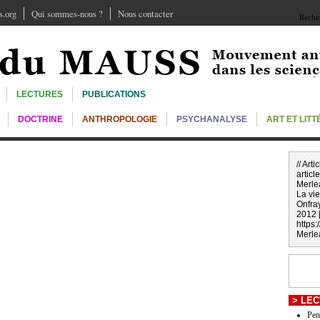
.org
Qui sommes-nous ?
Nous contacter
Recher
LECTURES
PUBLICATIONS
DOCTRINE
ANTHROPOLOGIE
PSYCHANALYSE
ART ET LIT
// Art
article
Merlea
La vi
Onfra
2012 [
https
Merle
>
LEC
Pen