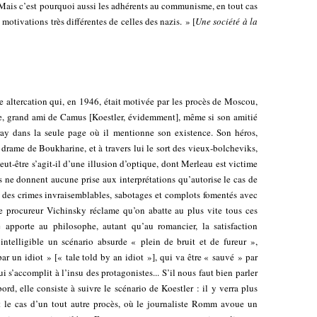
 Mais c’est pourquoi aussi les adhérents au communisme, en tout cas
motivations très différentes de celles des nazis. » [
Une société à la
une altercation qui, en 1946, était motivée par les procès de Moscou,
e, grand ami de Camus [Koestler, évidemment], même si son amitié
ray dans la seule page où il mentionne son existence. Son héros,
e drame de Boukharine, et à travers lui le sort des vieux-bolcheviks,
eut-être s’agit-il d’une illusion d’optique, dont Merleau est victime
s ne donnent aucune prise aux interprétations qu’autorise le cas de
es crimes invraisemblables, sabotages et complots fomentés avec
 le procureur Vichinsky réclame qu’on abatte au plus vite tous ces
pporte au philosophe, autant qu’au romancier, la satisfaction
 intelligible un scénario absurde « plein de bruit et de fureur »,
par un idiot » [« tale told by an idiot »], qui va être « sauvé » par
 s’accomplit à l’insu des protagonistes... S’il nous faut bien parler
ord, elle consiste à suivre le scénario de Koestler : il y verra plus
t le cas d’un tout autre procès, où le journaliste Romm avoue un