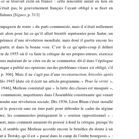
ci se trouvait exilé en France : cette rencontre aurait eu lieu en
était pas, le gouvernement français l’ayant obligé à se fixer en
Malraux [
Signes
, p. 313]
mpagnon de route » du parti communiste, mais il n’était nullement
t alors pour lui ce qu’il allait bientôt représenter pour Sartre, un
spérance d’une révolution mondiale, mais dont il guette encore les
partir, et dans la bonne voie. C’est là ce qu’après-coup il définit
e de 1955 où il va faire la critique de ses propres erreurs, exercice
ujours malséant de se citer ou de se commenter, dit-il dans l’épilogue
onque a publié ses opinions sur des problèmes vitaux est obligé, s’il
, p. 306]. Mais il ne s’agit pas d’une
reconstruction
,
bricolée
après
 dès 1945 [date où il écrit un article-programme, «
Pour la vérité
»,
 1946], Merleau constatait que « la lutte des classes est masquée »,
rti communiste, majoritaires dans l’Assemblée constituante qui venait
rendre une révolution sociale. Dès 1936, Léon Blum s’était installé
it le pouvoir sans en tirer parti pour déborder le cadre du régime
rez, les communistes pratiquaient le « soutien oppositionnel » :
ment, mais comment auraient-ils poussé à fond la critique, puisqu’ils
gu, il semble que Merleau accorde encore le bénéfice du doute à un
ent à Trotsky, qu’il est « passé dans le camp de l’ordre bourgeois » :