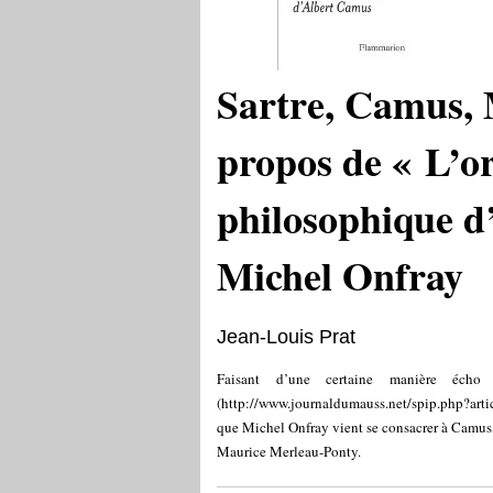
Sartre, Camus, 
propos de « L’or
philosophique d
Michel Onfray
Jean-Louis Prat
Faisant d’une certaine manière éc
(
http://www.journaldumauss.net/spip.php?arti
que Michel Onfray vient se consacrer à Camus, 
Maurice Merleau-Ponty.