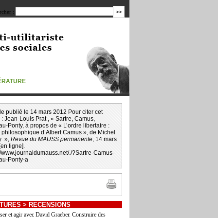
cher :
TÉRATURE
icle publié le 14 mars 2012 Pour citer cet
 :
Jean-Louis Prat
, « Sartre, Camus,
u-Ponty, à propos de « L’ordre libertaire :
e philosophique d’Albert Camus », de Michel
y »,
Revue du MAUSS permanente
, 14 mars
en ligne].
://www.journaldumauss.net
/
./?Sartre-Camus-
au-Ponty-a
TURES
>
RECENSIONS
ser et agir avec David Graeber. Construire des