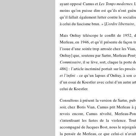
ayant opposé Camus et
Les Temps modernes
. 
moins qu’on puisse dire est qu’ils n’ont guèr
qu’il fallait également lutter contre le social
à celui du fascisme brun. » [
L’ordre libertaire
,
Mais Onfray téléscope le conflit de 1952, 
Merleau, en 1946, et qu’il présente de façon t
l’issue d’une soirée trop arrosée chez les Vi
Onfray] que, soutenu par Sartre, Merleau-Ponty
Commissaire
, il se lève, sort, claque la porte 
486] : l’article incriminé portait sur les proc
et l’infini
- ce qu’un lapsus d’Onfray, à son cor
d’un essai de Koestler avec celui d’un autre a
celui de Koestler.
Consultons à présent la version de Sartre, pu
soir, chez Boris Vian, Camus prit Merleau à pa
revois encore, Camus révolté, Merleau-Pont
s’interdisant les fastes de la violence. To
accompagné de Jacques Bost, nous le rejoignîme
la pensée de Merleau, ce que celui-ci n’avai