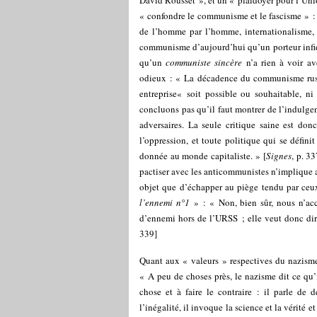
David Rousset », et un « plaidoyer pour l’Uni
« confondre le communisme et le fascisme » : 
de l’homme par l’homme, internationalisme, s
communisme d’aujourd’hui qu’un porteur infidèle 
qu’un
communiste sincère
n’a rien à voir a
odieux : « La décadence du communisme russe 
entreprise« soit possible ou souhaitable, n
concluons pas qu’il faut montrer de l’indulg
adversaires. La seule critique saine est don
l’oppression, et toute politique qui se définit
donnée au monde capitaliste. » [
Signes
, p. 3
pactiser avec les anticommunistes n’implique a
objet que d’échapper au piège tendu par ceux
l’ennemi n°1
» : « Non, bien sûr, nous n’acce
d’ennemi hors de l’URSS ; elle veut donc dir
339]
Quant aux « valeurs » respectives du nazisme
« A peu de choses près, le nazisme dit ce qu’
chose et à faire le contraire : il parle de d
l’inégalité, il invoque la science et la vérité 