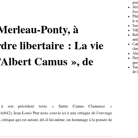
pon
Jér
Ess
Phi
le 
Merleau-Ponty, à
Sur
Vil
Rob
dre libertaire : La vie
ant
Cat
cla
Ala
’Albert Camus », de
Den
gue
Yas
de 
ho à son précédent texte « Sartre Camus Clamence »
cle842
), Jean-Louis Prat nous convie ici à une critique de l’ouvrage
critique qui est autant, dit-il lui-même, un hommage à la pensée de