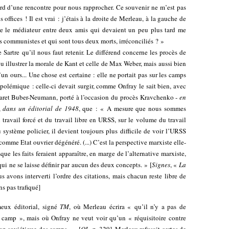
asard d’une rencontre pour nous rapprocher. Ce souvenir ne m’est pas
 offices ! Il est vrai : j’étais à la droite de Merleau, à la gauche de
e le médiateur entre deux amis qui devaient un peu plus tard me
es communistes et qui sont tous deux morts, irréconciliés ? »
e Sartre qu’il nous faut retenir. Le différend concerne les procès de
 illustrer la morale de Kant et celle de Max Weber, mais aussi bien
un ours... Une chose est certaine : elle ne portait pas sur les camps
 polémique : celle-ci devait surgir, comme Onfray le sait bien, avec
garet Buber-Neumann, porté à l’occasion du procès Kravchenko -
en
,
dans un éditorial de 1948
, que : « A mesure que nous sommes
travail forcé et du travail libre en URSS, sur le volume du travail
système policier, il devient toujours plus difficile de voir l’URSS
mme Etat ouvrier dégénéré. (...) C’est la perspective marxiste elle-
ue les faits feraient apparaître, en marge de l’alternative marxiste,
ui ne se laisse définir par aucun des deux concepts. » [
Signes
, «
La
 avons interverti l’ordre des citations, mais chacun reste libre de
ns pas trafiqué]
meux éditorial, signé
TM
, où Merleau écrira « qu’il n’y a pas de
 camp », mais où Onfray ne veut voir qu’un « réquisitoire contre