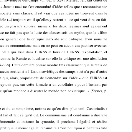
on soviétique des camps »... [
OL
, p. 329]. Merleau refusait certes de
« Jamais nazi ne s’est encombré d’idées telles que : reconnaissance
ociété sans classes. Il est vrai que ces idées ne trouvent dans le
(...) toujours est-il qu’elles y restent » - ce qui veut dire, en fait,
vec un
fasciste sincère
, même si les deux régimes sont également
ne fait pas que la lutte des classes soit un mythe, que la »libre
i en général que la critique marxiste soit caduque. D’où nous ne
ence au communisme mais on ne peut en aucun cas pactiser avec ses
c celle qui vise dans l’URSS et hors de l’URSS l’exploitation et
 contre la Russie et localise sur elle la critique est une absolution
37-338]. Cette dernière phrase montre très clairement que le refus de
ucun soutien à « l’Union soviétique des camps », et n’a pas d’autre
 qui, alors, proposaient de s’entendre sur l’idée « que l’URSS est
ptons pas, car cette formule a un corollaire : pour l’instant, pas
e qu’on renonce à discuter le monde non soviétique. » [
Signes
, p.
 et du communisme, notons ce qu’en dira, plus tard, Castoriadis :
il fait et fait ce qu’il dit. Le communisme est condamné à dire une
émocratie et instaure la tyrannie, il proclame l’égalité et réalise
et pratique le mensonge et l’absurdité. C’est pourquoi il perd très vite