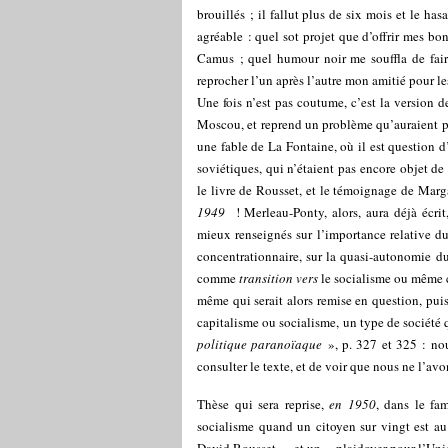
brouillés ; il fallut plus de six mois et le h
agréable : quel sot projet que d’offrir mes bons
Camus ; quel humour noir me souffla de fair
reprocher l’un après l’autre mon amitié pour l
Une fois n’est pas coutume, c’est la version d
Moscou, et reprend un problème qu’auraient pu
une fable de La Fontaine, où il est question d’
soviétiques, qui n’étaient pas encore objet de
le livre de Rousset, et le témoignage de Mar
1949
! Merleau-Ponty, alors, aura déjà écrit
mieux renseignés sur l’importance relative du 
concentrationnaire, sur la quasi-autonomie du 
comme
transition vers
le socialisme ou même co
même qui serait alors remise en question, puisq
capitalisme ou socialisme, un type de société q
politique paranoïaque
», p. 327 et 325 : nous
consulter le texte, et de voir que nous ne l’avo
Thèse qui sera reprise,
en 1950
, dans le fa
socialisme quand un citoyen sur vingt est au