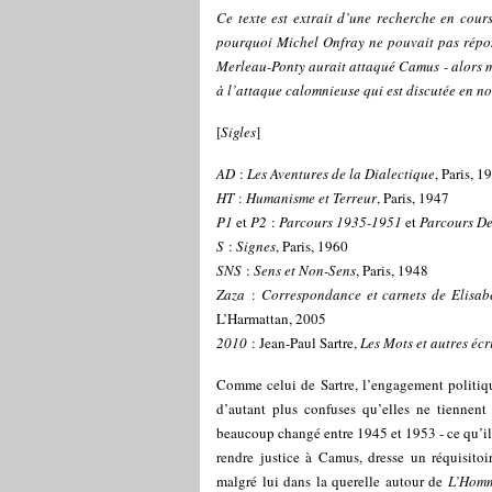
Ce texte est extrait d’une recherche en cour
pourquoi Michel Onfray ne pouvait pas répo
Merleau-Ponty aurait attaqué Camus - alors 
à l’attaque calomnieuse qui est discutée en note
[
Sigles
]
AD
:
Les Aventures de la Dialectique
, Paris, 1
HT
:
Humanisme et Terreur
, Paris, 1947
P1
et
P2
:
Parcours
1935-1951
et
Parcours D
S
:
Signes
, Paris, 1960
SNS
:
Sens et Non-Sens
, Paris, 1948
Zaza
:
Correspondance et carnets de Elisa
L’Harmattan, 2005
2010
: Jean-Paul Sartre,
Les Mots et autres éc
Comme celui de Sartre, l’engagement politiqu
d’autant plus confuses qu’elles ne tiennent
beaucoup changé entre 1945 et 1953 - ce qu’illu
rendre justice à Camus, dresse un réquisitoi
malgré lui dans la querelle autour de
L’Homm