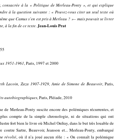
s, consacrée à la «
Politique de Merleau-Ponty
», et qui explique
ndre à la question suivante : «
Pouvez-vous citer un seul texte où
même que Camus s’en est pris à Merleau ?
»– mais pouvait se livrer
Jean-Louis Prat
, à la fin de ce texte
.
955
eux 1951-1961
, Paris, 1997 et 2000
beth Lacoin, Zaza 1907-1929, Amie de Simone de Beauvoir
, Paris,
rits autobiographiques
, Paris, Pléiade, 2010
e de Merleau-Ponty suscite encore des polémiques récurrentes, et
 plus compte de la simple chronologie, ni de situations qui ont
stre fort bien le livre où Michel Onfray, dans le but très louable de
re contre Sartre, Beauvoir, Jeanson et... Merleau-Ponty, embarqué
e révolté
, où il n’a joué aucun rôle : « On connaît la polémique