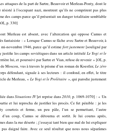
Les attaques de la part de Sartre, Beauvoir et Merleau-Ponty, dont le
e résisté à l’occupant nazi, montrent qu’ils ne comprirent pas plus
isme des camps parce qu’il présentait un danger totalitaire semblable
OL
, p. 330]
dont Merleau est absent, avec l’altercation qui oppose Camus et
rès fantaisiste : « Lorsque Camus se fâche avec Sartre et Beauvoir, à
an, mi-novembre 1946, parce qu’il estime
fort justement
[souligné par
 justifie les camps soviétiques dans un article intitulé
Le Yogi et le
derrière lui, et poursuivi par Sartre et Vian, refuse de revenir » [
OL
, p.
ès de Moscou, vus à travers le prisme d’un roman de Koestler,
Le zéro
ps défendant, signale à ses lecteurs : il confond, en effet, le titre
rticle de Merleau, «
Le Yogi et le Prolétaire
», qui parodie justement
bliée dans
Situations IV
[et reprise dans
2010
, p. 1069-1070] : « Un
rtie et lui reprocha de justifier les procès. Ce fut pénible : je les
y courtois et ferme, un peu pâle, l’un se permettant, l’autre
ut d’un coup, Camus se détourna et sortit. Je lui courus après,
s dans la rue déserte ; j’essayai tant bien que mal de lui expliquer
t pas daigné faire. Avec ce seul résultat que nous nous séparâmes