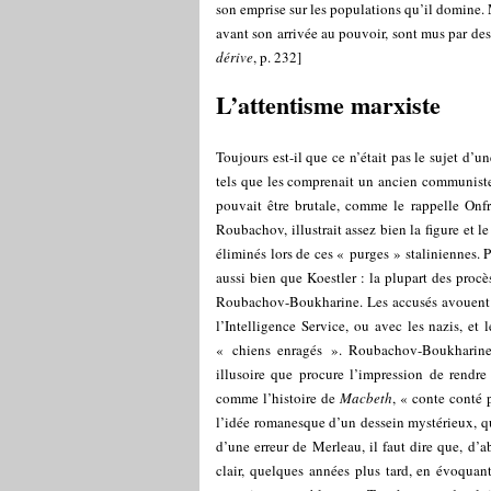
son emprise sur les populations qu’il domine.
avant son arrivée au pouvoir, sont mus par des 
dérive
, p. 232]
L’attentisme marxiste
Toujours est-il que ce n’était pas le sujet d’
tels que les comprenait un ancien communist
pouvait être brutale, comme le rappelle Onf
Roubachov, illustrait assez bien la figure et l
éliminés lors de ces « purges » staliniennes. P
aussi bien que Koestler : la plupart des procè
Roubachov-Boukharine. Les accusés avouent d
l’Intelligence Service, ou avec les nazis, et
« chiens enragés ». Roubachov-Boukharine a
illusoire que procure l’impression de rendre
comme l’histoire de
Macbeth
, « conte conté 
l’idée romanesque d’un dessein mystérieux, qui
d’une erreur de Merleau, il faut dire que, d’ab
clair, quelques années plus tard, en évoquan