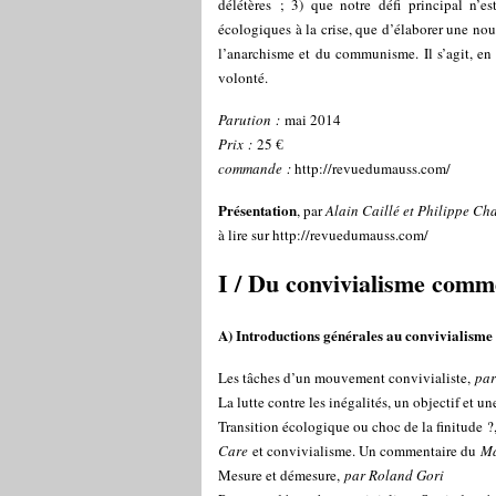
délétères ; 3) que notre défi principal n’e
écologiques à la crise, que d’élaborer une nou
l’anarchisme et du communisme. Il s’agit, en 
volonté.
Parution :
mai 2014
Prix :
25 €
commande :
http://revuedumauss.com/
Présentation
, par
Alain Caillé et Philippe Ch
à lire sur
http://revuedumauss.com/
I / Du convivialisme comm
A) Introductions générales au convivialisme
Les tâches d’un mouvement convivialiste,
par
La lutte contre les inégalités, un objectif et 
Transition écologique ou choc de la finitude ?
Care
et convivialisme. Un commentaire du
Man
Mesure et démesure,
par Roland Gori