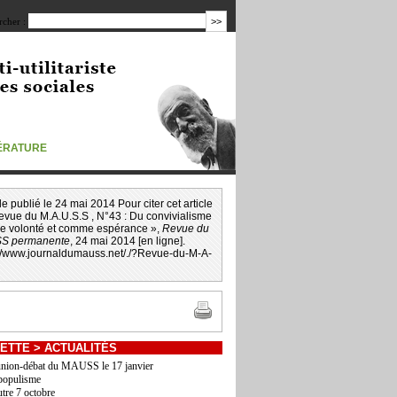
cher :
TÉRATURE
icle publié le 24 mai 2014 Pour citer cet article
Revue du M.A.U.S.S , N°43 : Du convivialisme
 volonté et comme espérance »,
Revue du
S permanente
, 24 mai 2014 [en ligne].
://www.journaldumauss.net
/
./?Revue-du-M-A-
ETTE
>
ACTUALITÉS
nion-débat du MAUSS le 17 janvier
populisme
utre 7 octobre