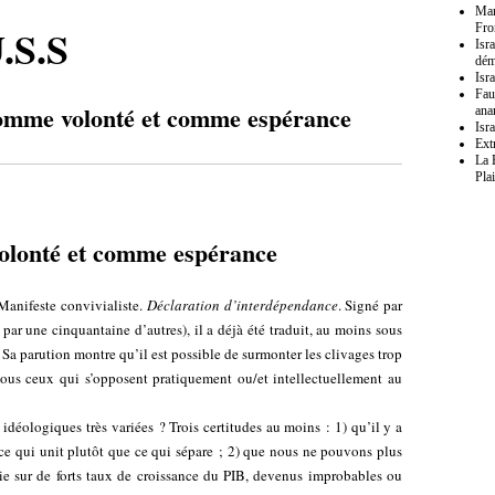
Mar
.S.S
Fro
Isr
dém
Isra
Fau
comme volonté et comme espérance
ana
Isr
Ext
La 
Pla
olonté et comme espérance
 Manifeste convivialiste.
Déclaration d’interdépendance
. Signé par
s par une cinquantaine d’autres), il a déjà été traduit, au moins sous
 Sa parution montre qu’il est possible de surmonter les clivages trop
us ceux qui s’opposent pratiquement ou/et intellectuellement au
 idéologiques très variées ? Trois certitudes au moins : 1) qu’il y a
 ce qui unit plutôt que ce qui sépare ; 2) que nous ne pouvons plus
tie sur de forts taux de croissance du PIB, devenus improbables ou