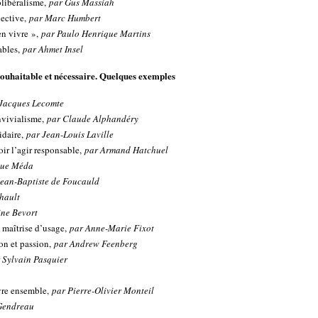
olibéralisme,
par Gus Massiah
lective,
par Marc Humbert
en vivre »,
par Paulo Henrique Martins
ables,
par Ahmet Insel
souhaitable et nécessaire. Quelques exemples
 Jacques Lecomte
nvivialisme,
par Claude Alphandéry
idaire,
par Jean-Louis Laville
ir l’agir responsable,
par Armand Hatchuel
que Méda
Jean-Baptiste de Foucauld
ahault
ine Bevort
 maîtrise d’usage,
par Anne-Marie Fixot
ion et passion,
par Andrew Feenberg
 Sylvain Pasquier
ivre ensemble,
par Pierre-Olivier Monteil
 Gendreau