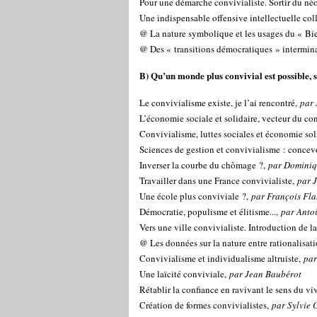
Pour une démarche convivialiste. Sortir du né
Une indispensable offensive intellectuelle col
@ La nature symbolique et les usages du « Bi
@ Des « transitions démocratiques » intermin
B) Qu’un monde plus convivial est possible, 
Le convivialisme existe, je l’ai rencontré,
par
L’économie sociale et solidaire, vecteur du co
Convivialisme, luttes sociales et économie sol
Sciences de gestion et convivialisme : concevo
Inverser la courbe du chômage ?,
par Domini
Travailler dans une France convivialiste,
par 
Une école plus conviviale ?,
par François Fl
Démocratie, populisme et élitisme...,
par Anto
Vers une ville convivialiste. Introduction de la
@ Les données sur la nature entre rationalisat
Convivialisme et individualisme altruiste,
par
Une laïcité conviviale,
par Jean Baubérot
Rétablir la confiance en ravivant le sens du v
Création de formes convivialistes,
par Sylvie