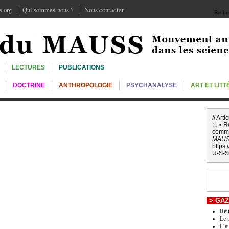
.org
Qui sommes-nous ?
Nous contacter
Recher
LECTURES
PUBLICATIONS
DOCTRINE
ANTHROPOLOGIE
PSYCHANALYSE
ART ET LIT
// Art
: , « 
comme
MAUS
https
U-S-S
>
GAZ
Réu
Le 
L’a