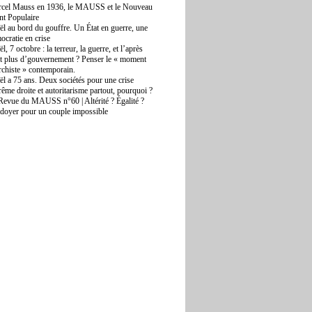
cel Mauss en 1936, le MAUSS et le Nouveau
nt Populaire
aël au bord du gouffre. Un État en guerre, une
ocratie en crise
ël, 7 octobre : la terreur, la guerre, et l’après
t plus d’gouvernement ? Penser le « moment
rchiste » contemporain.
aël a 75 ans. Deux sociétés pour une crise
rême droite et autoritarisme partout, pourquoi ?
Revue du MAUSS n°60 | Altérité ? Égalité ?
idoyer pour un couple impossible