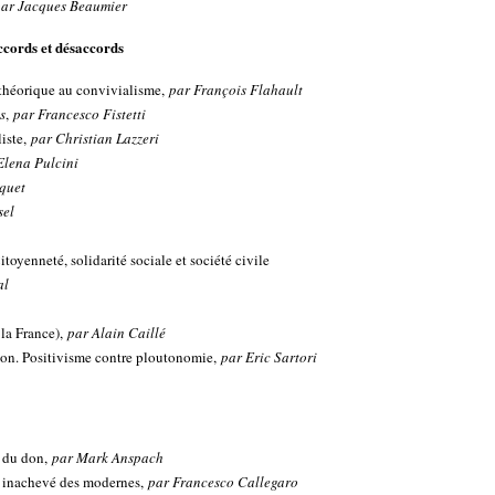
par Jacques Beaumier
ccords et désaccords
 théorique au convivialisme,
par François Flahault
s
,
par Francesco Fistetti
liste,
par Christian Lazzeri
Elena Pulcini
rquet
sel
itoyenneté, solidarité sociale et société civile
al
t
 la France),
par Alain Caillé
son. Positivisme contre ploutonomie,
par Eric Sartori
ce du don,
par Mark Anspach
et inachevé des modernes,
par Francesco Callegaro