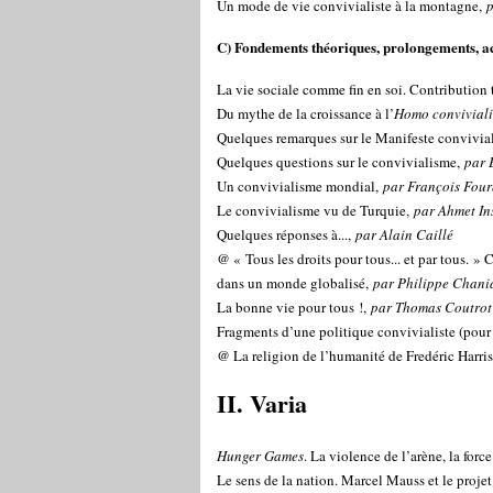
Un mode de vie convivialiste à la montagne,
C) Fondements théoriques, prolongements, a
La vie sociale comme fin en soi. Contribution
Du mythe de la croissance à l’
Homo conviviali
Quelques remarques sur le Manifeste convivia
Quelques questions sur le convivialisme,
par 
Un convivialisme mondial,
par François Fou
Le convivialisme vu de Turquie,
par Ahmet In
Quelques réponses à...,
par Alain Caillé
@ « Tous les droits pour tous... et par tous. » C
dans un monde globalisé,
par Philippe Chani
La bonne vie pour tous !,
par Thomas Coutro
Fragments d’une politique convivialiste (pour
@ La religion de l’humanité de Fredéric Harri
II. Varia
Hunger Games
. La violence de l’arène, la for
Le sens de la nation. Marcel Mauss et le proj