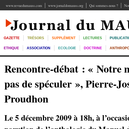
www.revuedumauss.com
www.jornaldomauss.org
Qui sommes-nous ?
Nou
GAZETTE
TRÉSORS
SUPPLÉMENT
LECTURES
PUBLICATI
ETHIQUE
ASSOCIATION
ECOLOGIE
DOCTRINE
ANTHROPO
Rencontre-débat : « Notre m
pas de spéculer », Pierre-J
Proudhon
Le 5 décembre 2009 à 18h, à l’occasi