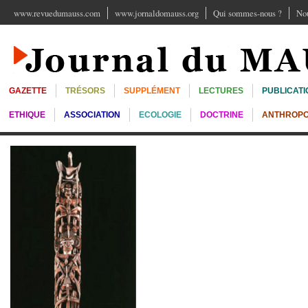
www.revuedumauss.com
www.jornaldomauss.org
Qui sommes-nous ?
Nou
GAZETTE
TRÉSORS
SUPPLÉMENT
LECTURES
PUBLICATI
ETHIQUE
ASSOCIATION
ECOLOGIE
DOCTRINE
ANTHROPO