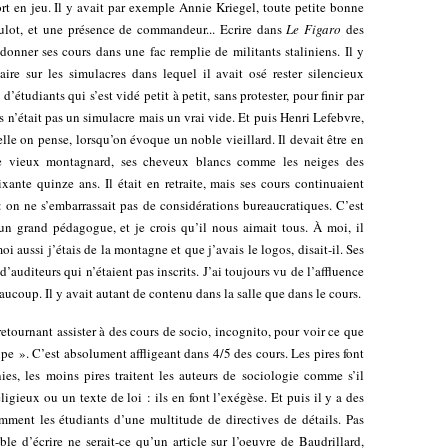
fort en jeu. Il y avait par exemple Annie Kriegel, toute petite bonne
culot, et une présence de commandeur... Ecrire dans
Le Figaro
des
e donner ses cours dans une fac remplie de militants staliniens. Il y
aire sur les simulacres dans lequel il avait osé rester silencieux
étudiants qui s’est vidé petit à petit, sans protester, pour finir par
rs n’était pas un simulacre mais un vrai vide. Et puis Henri Lefebvre,
elle on pense, lorsqu’on évoque un noble vieillard. Il devait être en
 de vieux montagnard, ses cheveux blancs comme les neiges des
xante quinze ans. Il était en retraite, mais ses cours continuaient
: on ne s’embarrassait pas de considérations bureaucratiques. C’est
 un grand pédagogue, et je crois qu’il nous aimait tous. À moi, il
oi aussi j’étais de la montagne et que j’avais le logos, disait-il. Ses
auditeurs qui n’étaient pas inscrits. J’ai toujours vu de l’affluence
eaucoup. Il y avait autant de contenu dans la salle que dans le cours.
tournant assister à des cours de socio, incognito, pour voir ce que
ipe ». C’est absolument affligeant dans 4/5 des cours. Les pires font
es, les moins pires traitent les auteurs de sociologie comme s’il
ligieux ou un texte de loi : ils en font l’exégèse. Et puis il y a des
ment les étudiants d’une multitude de directives de détails. Pas
le d’écrire ne serait-ce qu’un article sur l’oeuvre de Baudrillard,