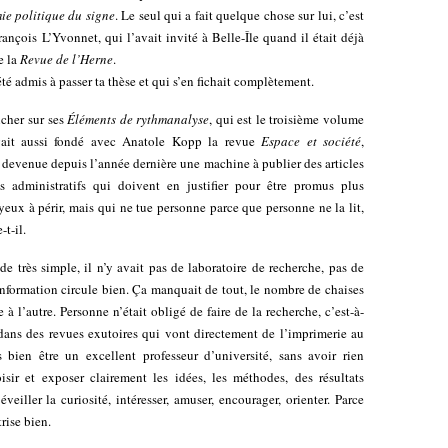
e politique du signe
. Le seul qui a fait quelque chose sur lui, c’est
ançois L’Yvonnet, qui l’avait invité à Belle-Île quand il était déjà
e la
Revue de l’Herne
.
été admis à passer ta thèse et qui s’en fichait complètement.
ncher sur ses
Éléments de rythmanalyse
, qui est le troisième volume
avait aussi fondé avec Anatole Kopp la revue
Espace et société
,
 devenue depuis l’année dernière une machine à publier des articles
ts administratifs qui doivent en justifier pour être promus plus
yeux à périr, mais qui ne tue personne parce que personne ne la lit,
t-il.
 très simple, il n’y avait pas de laboratoire de recherche, pas de
nformation circule bien. Ça manquait de tout, le nombre de chaises
lle à l’autre. Personne n’était obligé de faire de la recherche, c’est-à-
 dans des revues exutoires qui vont directement de l’imprimerie au
 bien être un excellent professeur d’université, sans avoir rien
sir et exposer clairement les idées, les méthodes, des résultats
éveiller la curiosité, intéresser, amuser, encourager, orienter. Parce
rise bien.