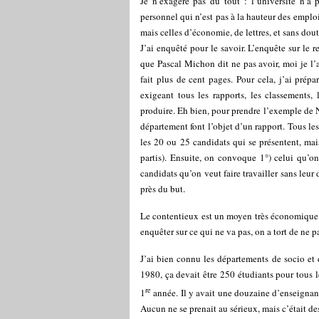
Je n’exagère pas du tout : l’université n’a
personnel qui n’est pas à la hauteur des emploi
mais celles d’économie, de lettres, et sans dout
J’ai enquêté pour le savoir. L’enquête sur le r
que Pascal Michon dit ne pas avoir, moi je l’ai,
fait plus de cent pages. Pour cela, j’ai prépa
exigeant tous les rapports, les classements,
produire. Eh bien, pour prendre l’exemple de N
département font l’objet d’un rapport. Tous le
les 20 ou 25 candidats qui se présentent, mai
partis). Ensuite, on convoque 1°) celui qu’on
candidats qu’on veut faire travailler sans leur 
près du but.
Le contentieux est un moyen très économique de
enquêter sur ce qui ne va pas, on a tort de ne p
J’ai bien connu les départements de socio et 
1980, ça devait être 250 étudiants pour tous l
re
1
année. Il y avait une douzaine d’enseignant
Aucun ne se prenait au sérieux, mais c’était des