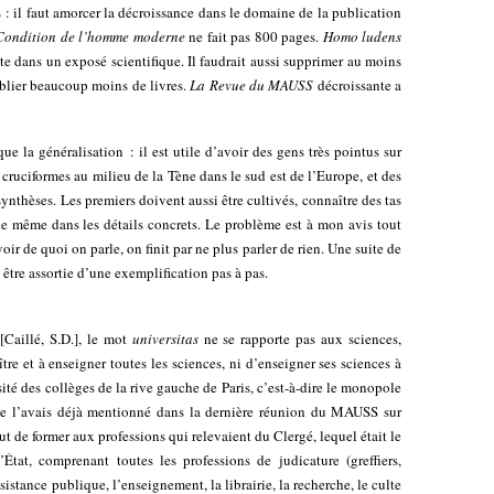
s : il faut amorcer la décroissance dans le domaine de la publication
Condition de l’homme moderne
ne fait pas 800 pages.
Homo ludens
e dans un exposé scientifique. Il faudrait aussi supprimer au moins
ublier beaucoup moins de livres.
La Revue du MAUSS
décroissante a
ue la généralisation : il est utile d’avoir des gens très pointus sur
 cruciformes au milieu de la Tène dans le sud est de l’Europe, et des
ynthèses. Les premiers doivent aussi être cultivés, connaître des tas
 de même dans les détails concrets. Le problème est à mon avis tout
voir de quoi on parle, on finit par ne plus parler de rien. Une suite de
 être assortie d’une exemplification pas à pas.
[Caillé, S.D.], le mot
universitas
ne se rapporte pas aux sciences,
tre et à enseigner toutes les sciences, ni d’enseigner ses sciences à
sité des collèges de la rive gauche de Paris, c’est-à-dire le monopole
 je l’avais déjà mentionné dans la dernière réunion du MAUSS sur
ébut de former aux professions qui relevaient du Clergé, lequel était le
État, comprenant toutes les professions de judicature (greffiers,
assistance publique, l’enseignement, la librairie, la recherche, le culte