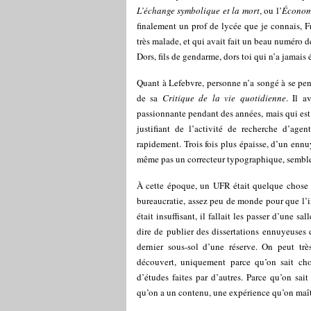
L’échange symbolique et la mort
, ou l’
Économi
finalement un prof de lycée que je connais, Fr
très malade, et qui avait fait un beau numéro d
Dors, fils de gendarme, dors toi qui n’a jamais 
Quant à Lefebvre, personne n’a songé à se pe
de sa
Critique de la vie quotidienne
. Il 
passionnante pendant des années, mais qui est
justifiant de l’activité de recherche d’agen
rapidement. Trois fois plus épaisse, d’un ennu
même pas un correcteur typographique, semble-
À cette époque, un UFR était quelque chose de
bureaucratie, assez peu de monde pour que l’i
était insuffisant, il fallait les passer d’une sa
dire de publier des dissertations ennuyeuses
dernier sous-sol d’une réserve. On peut très
découvert, uniquement parce qu’on sait choi
d’études faites par d’autres. Parce qu’on sait 
qu’on a un contenu, une expérience qu’on maît