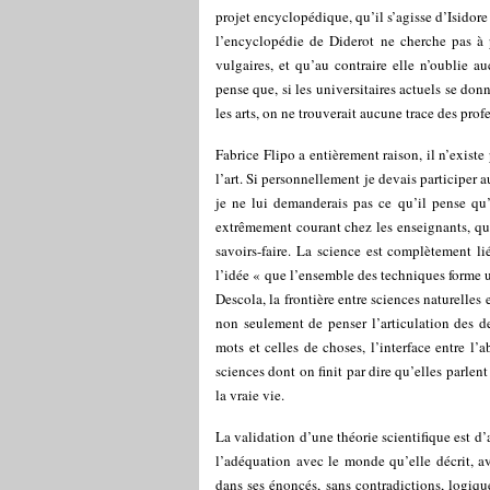
projet encyclopédique, qu’il s’agisse d’Isidor
l’encyclopédie de Diderot ne cherche pas à pu
vulgaires, et qu’au contraire elle n’oublie au
pense que, si les universitaires actuels se don
les arts, on ne trouverait aucune trace des prof
Fabrice Flipo a entièrement raison, il n’existe
l’art. Si personnellement je devais participer 
je ne lui demanderais pas ce qu’il pense qu’il
extrêmement courant chez les enseignants, qu
savoirs-faire. La science est complètement l
l’idée « que l’ensemble des techniques forme u
Descola, la frontière entre sciences naturelles 
non seulement de penser l’articulation des d
mots et celles de choses, l’interface entre l’
sciences dont on finit par dire qu’elles parlen
la vraie vie.
La validation d’une théorie scientifique est d’
l’adéquation avec le monde qu’elle décrit, ave
dans ses énoncés, sans contradictions, logique