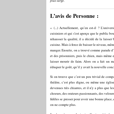
plus large.
L’avis de Personne :
« (...) Actuellement, qu’en est-il ? L’unive
cuisiniers et qui s’est aperçu que le public bou
rehausser la qualité, il a décidé de la laisser
cuisine. Mais à force de baisser le niveau, mêm
manger. Ensuite, on a trouvé comme parade d’av
et des prisonniers, puis le chien, mais même e
laisser mourir de faim. Alors on a fait un m
éduquer le goût, qu’il y avait la nouvelle con
Si on trouve que c’est un peu trivial de compa
théâtre, c’est plus digne, ou même une églis
devenues très chiantes, et il n’y a plus que l
choeurs, des orateurs passionnants, des velours 
fidèles se presser pour avoir une bonne place,
on ne compte plus.