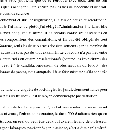
 pas d’autre problème que de se retrouver avec deux tiers de son
s qu’ils occupent. L’université, pas les facs de médecine et de droit,
e aussi de sciences.
ecrutement et sur l’enseignement, à la fois objective et scientifique,
 je l’ai faite, ou plutôt j’ai obligé l’Administration à la faire. Elle
ré mon coup, et j’ai introduit un recours contre six universités en
 les compositions des commissions, et ils ont été obligés de tout
anterre, seuls les deux ou trois dossiers soutenus par un membre du
s autres ne sont pas du tout examinés. Le concours n’a pas lieu entre
s entre trois ou quatre présélectionnés (comme les investitures des
 veut, 2°) le candidat repoussoir (le plus mauvais du lot), 3°) des
donner de postes, mais auxquels il faut faire miroiter qu’ils sont très
 faire une enquête de sociologie, les juridictions sont faites pour
as plus les utiliser. C’est le moyen démocratique par définition.
d’ethno de Nanterre puisque j’y ai fait mes études. La socio, avant
es niveaux, l’ethno, une centaine, le droit 500 étudiants rien qu’en
s, dont un seul ou peut-être deux qui avaient le rang de professeur.
 gens héroïques, passionnés par la science, c’est-à-dire par la vérité,