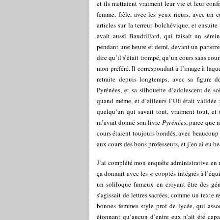
et ils mettaient vraiment leur vie et leur con
femme, frêle, avec les yeux rieurs, avec un 
articles sur la terreur bolchévique, et ensuit
avait aussi Baudrillard, qui faisait un sémin
pendant une heure et demi, devant un parterre d’
dire qu’il s’était trompé, qu’un cours sans cou
mon préféré. Il correspondait à l’image à laqu
retraite depuis longtemps, avec sa figure
Pyrénées, et sa silhouette d’adolescent de soi
quand même, et d’ailleurs l’UE était validée 
quelqu’un qui savait tout, vraiment tout, et
m’avait donné son livre
Pyrénées
, parce que m
cours étaient toujours bondés, avec beaucoup d’
aux cours des bons professeurs, et j’en ai eu b
J’ai complété mon enquête administrative en re
ça donnait avec les « cooptés intégrés à l’équ
un soliloque fumeux en croyant être des géni
s’agissait de lettres sacrées, comme un texte re
bonnes femmes style prof de lycée, qui assom
étonnant qu’aucun d’entre eux n’ait été capab