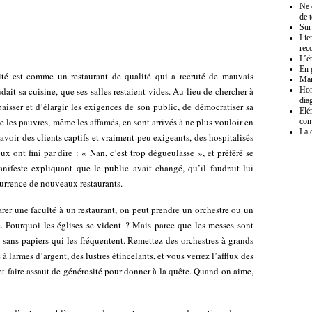
Ne 
de 
Sur
Lien
rec
L’é
En 
rsité est comme un restaurant de qualité qui a recruté de mauvais
Mar
dait sa cuisine, que ses salles restaient vides. Au lieu de chercher à
Hom
dia
 baisser et d’élargir les exigences de son public, de démocratiser sa
Elé
e les pauvres, même les affamés, en sont arrivés à ne plus vouloir en
con
La 
oir des clients captifs et vraiment peu exigeants, des hospitalisés
ux ont fini par dire : « Nan, c’est trop dégueulasse », et préféré se
anifeste expliquant que le public avait changé, qu’il faudrait lui
currence de nouveaux restaurants.
rer une faculté à un restaurant, on peut prendre un orchestre ou un
e. Pourquoi les églises se vident ? Mais parce que les messes sont
es sans papiers qui les fréquentent. Remettez des orchestres à grands
à larmes d’argent, des lustres étincelants, et vous verrez l’afflux des
 et faire assaut de générosité pour donner à la quête. Quand on aime,