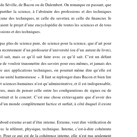
e de Séville, de Bacon ou de Dalembert. On remarque en passant, que
rifier la science, à l’abstraire des professions et des techniques
cune des techniques, ni celle du savetier, ni celle du financier. Je
naient le projet d’une encyclopédie de toutes les sciences et de tous
essions et des techniques.
 pas plus de science pure, de science pour la science, que d’art pour
au recrutement d’un professeur d’université (ou d’un auteur de livre),
 sait, mais ce qu’il sait faire avec ce qu’il sait. C’est un défaut
e de vouloir transmettre des savoirs pour eux-mêmes, et jamais des
iée aux applications techniques, on pourrait même dire qu’elle est
ne unité harmonieuse ». Il faut se replonger dans Bacon et bien lire
et sciences humaines n’est qu’administrative, et il est indispensable,
eux, mais de penser celle entre les configurations de signes ou de
abstrait et le concret. C’est une chose extravagante que d’avoir des
t d’un monde complètement factice et surfait, à côté duquel il existe
abord externe avant d’être interne. Externe, veut dire vérification de
c le référent, physique, technique. Interne, c’est-à-dire cohérente
. Pour ce qui est de la cohérence interne, elle n’est pas seulement