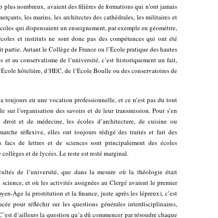
up plus nombreux, avaient des filières de formations qui n’ont jamais
erçants, les marins, les architectes des cathédrales, les militaires et
s écoles qui dispensaient un enseignement, par exemple en géométrie,
s écoles et instituts ne sont donc pas des compétences qui ont été
ait partie. Autant le Collège de France ou l’École pratique des hautes
s et au conservatisme de l’université, c’est historiquement un fait,
e l’École hôtelière, d’HEC, de l’École Boulle ou des conservatoires de
té a toujours eu une vocation professionnelle, et ce n’est pas du tout
e sur l’organisation des savoirs et de leur transmission. Pour s’en
e droit et de médecine, les écoles d’architecture, de cuisine ou
arche réflexive, elles ont toujours rédigé des traités et fait des
s facs de lettres et de sciences sont principalement des écoles
collèges et de lycées. Le reste est resté marginal.
cultés de l’université, que dans la mesure où la théologie était
science, et où les activités assignées au Clergé avaient le premier
yen-Âge la prostitution et la finance, juste après les lépreux), c’est
acée pour réfléchir sur les questions générales interdisciplinaires,
 C’est d’ailleurs la question qu’a dû commencer par résoudre chaque