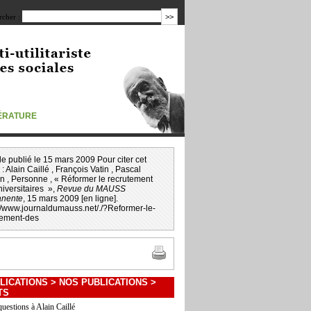
cher :
TÉRATURE
icle publié le 15 mars 2009 Pour citer cet
 :
Alain Caillé
,
François Vatin
,
Pascal
on
,
Personne
, « Réformer le recrutement
iversitaires »,
Revue du MAUSS
nente
, 15 mars 2009 [en ligne].
://www.journaldumauss.net
/
./?Reformer-le-
tement-des
LICATIONS
>
NOS PUBLICATIONS
>
TS
questions à Alain Caillé