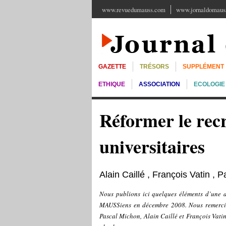
www.revuedumauss.com
www.jornaldomauss
GAZETTE
TRÉSORS
SUPPLÉMENT
ETHIQUE
ASSOCIATION
ECOLOGIE
Réformer le rec
universitaires
Alain Caillé
,
François Vatin
,
P
Nous publions ici quelques éléments d’une di
MAUSSiens en décembre 2008. Nous remercion
Pascal Michon, Alain Caillé et François Vatin