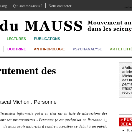
.org
Qui sommes-nous ?
Nous contacter
Recher
LECTURES
PUBLICATIONS
DOCTRINE
ANTHROPOLOGIE
PSYCHANALYSE
ART ET LIT
rutement des
// Art
article
Mich
des un
perma
https
recru
ascal Michon
,
Personne
scussion informelle qui a eu lieu sur la liste de discussions des
s ses protagonistes - Personne (c’est quelqu’un ce Personne !),
>
PUB
DÉBA
 - de nous avoir autorisés à rendre accessible ce débat à un public
10 