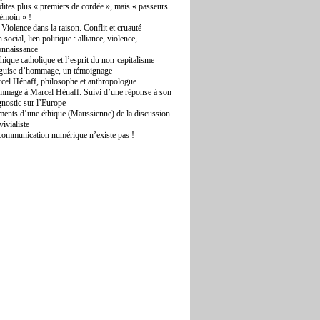
dites plus « premiers de cordée », mais « passeurs
témoin » !
 Violence dans la raison. Conflit et cruauté
 social, lien politique : alliance, violence,
onnaissance
thique catholique et l’esprit du non-capitalisme
guise d’hommage, un témoignage
cel Hénaff, philosophe et anthropologue
mage à Marcel Hénaff. Suivi d’une réponse à son
gnostic sur l’Europe
ments d’une éthique (Maussienne) de la discussion
vivialiste
communication numérique n’existe pas !