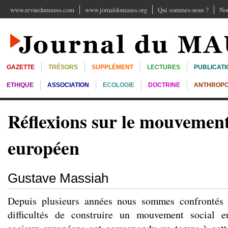
www.revuedumauss.com
www.jornaldomauss.org
Qui sommes-nous ?
Nou
GAZETTE
TRÉSORS
SUPPLÉMENT
LECTURES
PUBLICATI
ETHIQUE
ASSOCIATION
ECOLOGIE
DOCTRINE
ANTHROPO
Réflexions sur le mouvement
européen
Gustave Massiah
Depuis plusieurs années nous sommes confrontés 
difficultés de construire un mouvement social 