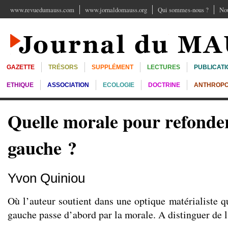
www.revuedumauss.com
www.jornaldomauss.org
Qui sommes-nous ?
Nou
GAZETTE
TRÉSORS
SUPPLÉMENT
LECTURES
PUBLICATI
ETHIQUE
ASSOCIATION
ECOLOGIE
DOCTRINE
ANTHROPO
Quelle morale pour refonder
gauche ?
Yvon Quiniou
Où l’auteur soutient dans une optique matérialiste q
gauche passe d’abord par la morale. A distinguer de l