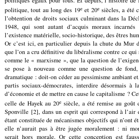
politiques égaux pour tous. Et depuis, l’histoire de
e
e
politique, tout au long des 19
et 20
siècles, a été 
l’obtention de droits sociaux culminant dans la Décl
1948, qui sont autant d’acquis moraux incarnés 
l’existence matérielle, socio-historique, des êtres hu
Or c’est ici, en particulier depuis la chute du Mur d
que l’on a cru définitive du libéralisme contre ce qui
comme le « marxisme », que la question de l’exigen
se pose à nouveau comme une question de fond, à
dramatique : doit-on céder au pessimisme ambiant et
partis sociaux-démocrates, interdire désormais à 
d’économie et de mettre en cause le capitalisme ? Cett
e
celle de Hayek au 20
siècle, a été remise au goût
Sponville
[
2
]
, dans un esprit qui correspond à l’air
étant constituée de mécanismes objectifs qui n’ont é
elle n’aurait pas à être jugée moralement : ni mo
serait hors morale. Or cette conception est faus