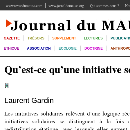
www.revuedumauss.com
www.jornaldomauss.org
Qui sommes-nous ?
Nou
GAZETTE
TRÉSORS
SUPPLÉMENT
LECTURES
PUBLICATI
ETHIQUE
ASSOCIATION
ECOLOGIE
DOCTRINE
ANTHROPO
Qu’est-ce qu’une initiative s
Laurent Gardin
Les initiatives solidaires relèvent d’une logique réci
initiatives solidaires se distinguent à la foi
redistribution étatique, avec lesquels elles entrent