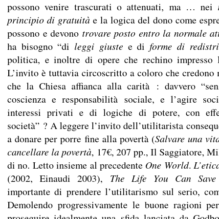
possono venire trascurati o attenuati, ma … nei
principio di gratuità
e la logica del dono come espre
possono e devono
trovare posto entro la normale at
ha bisogno “di
leggi giuste
e di
forme di redist
politica, e inoltre di opere che rechino impresso
L’invito è tuttavia circoscritto a coloro che credono 
che la Chiesa affianca alla carità : davvero “s
coscienza e responsabilità sociale, e l’agire soc
interessi privati e di logiche di potere, con effe
società” ? A leggere l’invito dell’utilitarista conseq
a donare per porre fine alla povertà (
Salvare una vit
cancellare la povertà
, 17€, 207 pp., Il Saggiatore, M
di no. Letto insieme al precedente
One World
.
L’etic
(2002, Einaudi 2003),
The Life You Can Save
importante di prendere l’utilitarismo sul serio, com
Demolendo progressivamente le buone ragioni per
proseguire idealmente una sfida lanciata da Godbo