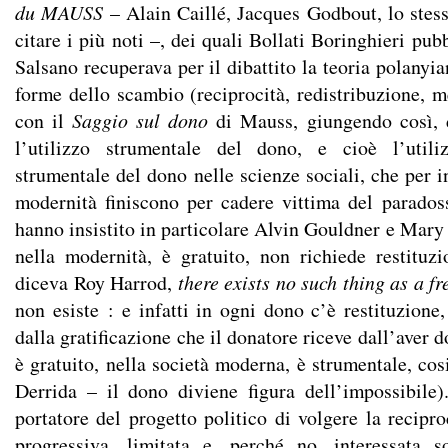
du MAUSS
– Alain Caillé, Jacques Godbout, lo stes
citare i più noti –, dei quali Bollati Boringhieri pub
Salsano recuperava per il dibattito la teoria polanyia
forme dello scambio (reciprocità, redistribuzione, m
con il
Saggio sul dono
di Mauss, giungendo così, d
l’utilizzo strumentale del dono, e cioè l’utili
strumentale del dono nelle scienze sociali, che per i
modernità finiscono per cadere vittima del parado
hanno insistito in particolare Alvin Gouldner e Mary
nella modernità, è gratuito, non richiede restituzi
diceva Roy Harrod,
there exists no such thing as a fr
non esiste : e infatti in ogni dono c’è restituzione
dalla gratificazione che il donatore riceve dall’aver 
è gratuito, nella società moderna, è strumentale, co
Derrida – il dono diviene figura dell’impossibile).
portatore del progetto politico di volgere la recipr
progressiva, limitata e, perché no, interessata s