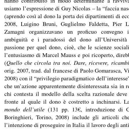
hanno contribuito in modo determinante a ravviv
usiamo l’espressione di Guy Nicolas – la “faccia nas
(aprendo così al dono la porta dei dipartimenti di e
2008, Luigino Bruni, Guglielmo Faldetta, Pier L
Zamagni organizzavano un proficuo convegno int
ambiguità e i paradossi del dono all’Università
passione per quel dono, cioè, che le scienze social
l’entusiasmo di Marcel Mauss e poi ricoperto, dire
(
Quello che circola tra noi. Dare, ricevere, ricamb
orig. 2007, trad. dal francese di Paolo Gomarasca, V
2008) con il “privilegio paradigmatico dell’interesse
che un’azione apparentemente disinteressata sia in re
chi contesta il modello della scelta razionale deve 
fronte al quale il dono è costretto a inchinarsi. 
mondo dell’utile
(131 pp. 13€, introduzione di Gi
Boringhieri, Torino, 2008) include gli articoli c
l’intenzione di proseguire in Italia il lavoro degli anti