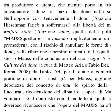
tra produttore e utente, che mentre porta in tri
consumatore riduce lo spazio del dono nelle so
Nell’opporre così tenacemente il dono (l’opzio
Hirschman faticò a soffermarsi) alla libertà del me
welfare state
(l’opzione
voice
, quella della poli
“MAUSSquettaires” invocando implicitamente un r
premoderna, con il rischio di annullare le forme di 
dono, redistribuzione e persino mercato, dalle quali 
stesso Mauss nelle conclusioni del suo saggio ? È
Culture del dono
(a cura di Matteo Aria e Fabio Dei,
Roma, 2008) da Fabio Dei, per il quale a conferir
pratiche di dono – così già per Mauss, aggiun
debolezza del concetto di
hau
, lo spirito della
l’accurata ricostruzione del dibattito a opera di Ma
volume) – è il contrasto con il modello al quale 
doveroso riconoscere che l’opera del MAUSS ha off