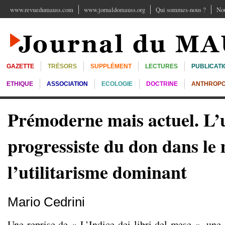
www.revuedumauss.com
www.jornaldomauss.org
Qui sommes-nous ?
Nou
GAZETTE
TRÉSORS
SUPPLÉMENT
LECTURES
PUBLICATI
ETHIQUE
ASSOCIATION
ECOLOGIE
DOCTRINE
ANTHROPO
Prémoderne mais actuel. L’
progressiste du don dans le
l’utilitarisme dominant
Mario Cedrini
Une reprise de « L’Indice dei libri del mese », une 