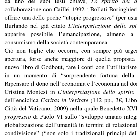
da uno dei suoi testi chiave,
Lo
spirito del
collaborazione con Caillé, 1992 ; Bollati Boringhier
offrire una delle poche “utopie progressive” (per usa
Burlando nel già citato
L’interpretazione dello sp
apparire possibile l’emancipazione, almeno a 
consumismo della società contemporanea.
Ciò non toglie che occorra, con sempre più urge
apertura, forse anche maggiore di quella proposta
nuovo libro di Godbout, fare i conti con l’utilitaris
in un momento di “sorprendente fortuna della 
Ripensare il dono nell’economia e l’economia nel don
Cristina Montesi in
L’interpretazione dello spirito
dell’enciclica
Caritas in Veritate
(142 pp., 3€, Libre
Città del Vaticano, 2009) nella quale Benedetto XVI
progressio
di Paolo VI sullo “sviluppo umano integr
globalizzazione dell’umanità in termini di relaziona
condivisione” (“non solo i tradizionali principi de