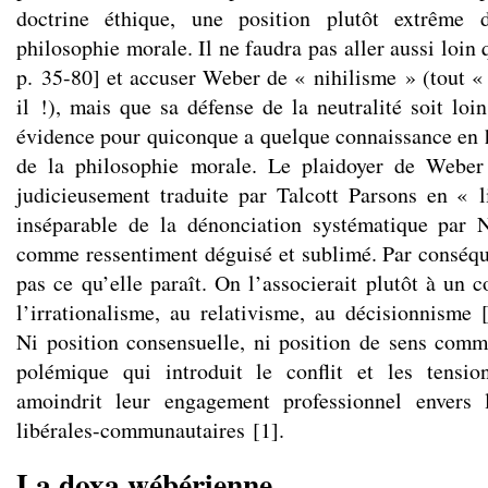
doctrine éthique, une position plutôt extrême d
philosophie morale. Il ne faudra pas aller aussi loin
p. 35-80] et accuser Weber de « nihilisme » (tout « 
il !), mais que sa défense de la neutralité soit loi
évidence pour quiconque a quelque connaissance en hi
de la philosophie morale. Le plaidoyer de Webe
judicieusement traduite par Talcott Parsons en « l
inséparable de la dénonciation systématique par N
comme ressentiment déguisé et sublimé. Par conséquen
pas ce qu’elle paraît. On l’associerait plutôt à un 
l’irrationalisme, au relativisme, au décisionnisme
Ni position consensuelle, ni position de sens comm
polémique qui introduit le conflit et les tensio
amoindrit leur engagement professionnel envers 
libérales-communautaires
[
1
]
.
La doxa wébérienne