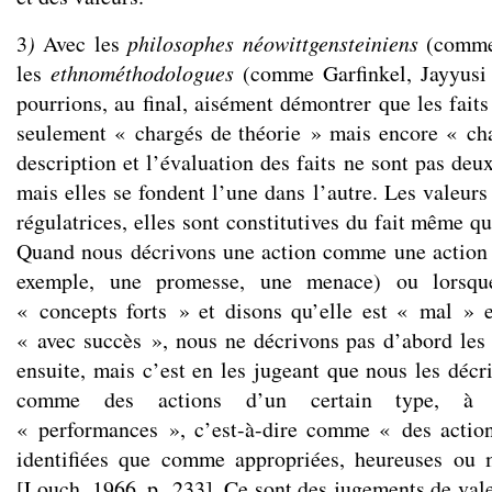
3
)
Avec les
philosophes néowittgensteiniens
(comme 
les
ethnométhodologues
(comme Garfinkel, Jayyusi
pourrions, au final, aisément démontrer que les faits
seulement « chargés de théorie » mais encore « ch
description et l’évaluation des faits ne sont pas deux
mais elles se fondent l’une dans l’autre. Les valeur
régulatrices, elles sont constitutives du fait même qu
Quand nous décrivons une action comme une action 
exemple, une promesse, une menace) ou lorsque
« concepts forts » et disons qu’elle est « mal » 
« avec succès », nous ne décrivons pas d’abord les 
ensuite, mais c’est en les jugeant que nous les décri
comme des actions d’un certain type, à
« performances », c’est-à-dire comme « des action
identifiées que comme appropriées, heureuses ou
[Louch, 1966, p. 233]. Ce sont des jugements de vale