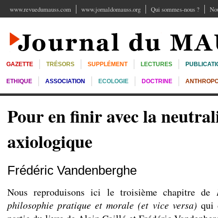
www.revuedumauss.com
www.jornaldomauss.org
Qui sommes-nous ?
Nou
GAZETTE
TRÉSORS
SUPPLÉMENT
LECTURES
PUBLICATI
ETHIQUE
ASSOCIATION
ECOLOGIE
DOCTRINE
ANTHROPO
Pour en finir avec la neutral
axiologique
Frédéric Vandenberghe
Nous reproduisons ici le troisième chapitre de
philosophie pratique et morale (et vice versa)
qui 