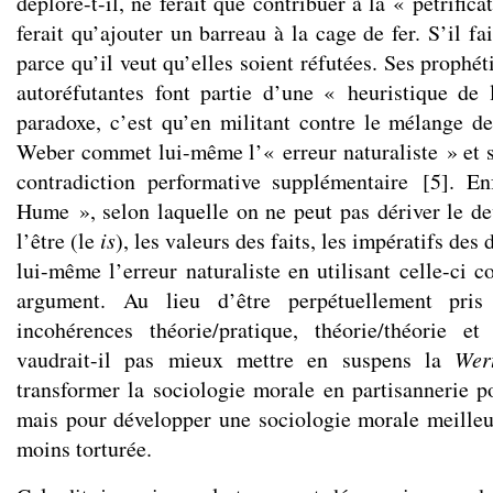
déplore-t-il, ne ferait que contribuer à la « pétrifica
ferait qu’ajouter un barreau à la cage de fer. S’il fa
parce qu’il veut qu’elles soient réfutées. Ses prophét
autoréfutantes font partie d’une « heuristique de
paradoxe, c’est qu’en militant contre le mélange des
Weber commet lui-même l’« erreur naturaliste » et s
contradiction performative supplémentaire
[
5
]
. En
Hume », selon laquelle on ne peut pas dériver le de
l’être (le
is
), les valeurs des faits, les impératifs des
lui-même l’erreur naturaliste en utilisant celle-ci
argument. Au lieu d’être perpétuellement pris
incohérences théorie/pratique, théorie/théorie et
vaudrait-il pas mieux mettre en suspens la
Wert
transformer la sociologie morale en partisannerie po
mais pour développer une sociologie morale meilleur
moins torturée.