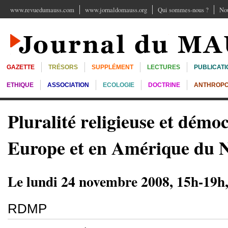
www.revuedumauss.com
www.jornaldomauss.org
Qui sommes-nous ?
Nou
GAZETTE
TRÉSORS
SUPPLÉMENT
LECTURES
PUBLICATI
ETHIQUE
ASSOCIATION
ECOLOGIE
DOCTRINE
ANTHROPO
Pluralité religieuse et démoc
Europe et en Amérique du 
Le lundi 24 novembre 2008, 15h-19h,
RDMP