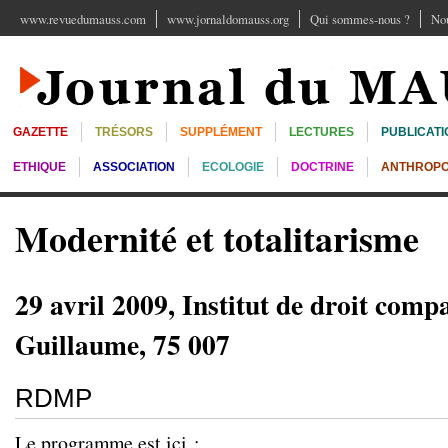
www.revuedumauss.com
www.jornaldomauss.org
Qui sommes-nous ?
Nou
GAZETTE
TRÉSORS
SUPPLÉMENT
LECTURES
PUBLICATI
ETHIQUE
ASSOCIATION
ECOLOGIE
DOCTRINE
ANTHROPO
Modernité et totalitarisme
29 avril 2009, Institut de droit compa
Guillaume, 75 007
RDMP
Le programme est ici :