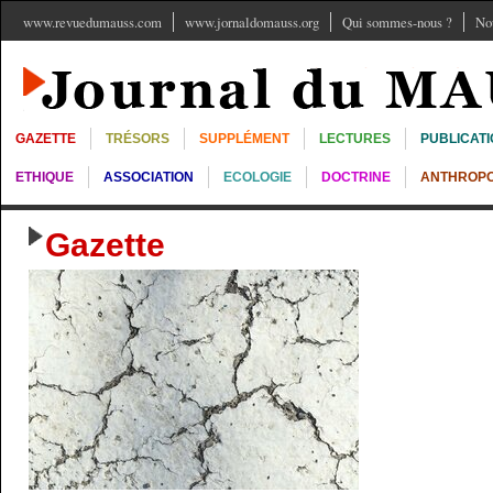
www.revuedumauss.com
www.jornaldomauss.org
Qui sommes-nous ?
No
GAZETTE
TRÉSORS
SUPPLÉMENT
LECTURES
PUBLICAT
ETHIQUE
ASSOCIATION
ECOLOGIE
DOCTRINE
ANTHROPO
Gazette