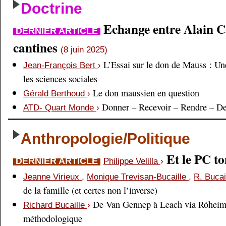
Doctrine
Echange entre Alain Cai
DERNIER ARTICLE
cantines
(8 juin 2025)
L’Essai sur le don de Mauss : Un
Jean-François Bert
›
les sciences sociales
Le don maussien en question
Gérald Berthoud
›
Donner – Recevoir – Rendre – D
ATD- Quart Monde
›
Anthropologie/Politique
Et le PC 
DERNIER ARTICLE
Philippe Velilla
›
Jeanne Virieux
,
Monique Trevisan-Bucaille
,
R. Bucai
de la famille (et certes non l’inverse)
De Van Gennep à Leach via Róheim 
Richard Bucaille
›
méthodologique