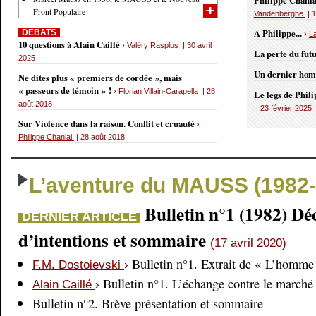
Philippe Chania
Front Populaire
Vandenberghe
| 1
A Philippe...
DÉBATS
›
L
10 questions à Alain Caillé
›
Valéry Rasplus
| 30 avril
La perte du fut
2025
Un dernier ho
Ne dites plus « premiers de cordée », mais
« passeurs de témoin » !
›
Florian Villain-Carapella
| 28
Le legs de Phil
août 2018
| 23 février 2025
Sur Violence dans la raison. Conflit et cruauté
›
Philippe Chanial
| 28 août 2018
L’aventure du MAUSS (1982-
Bulletin n°1 (1982) Dé
DERNIER ARTICLE
d’intentions et sommaire
(17 avril 2020)
Bulletin n°1. Extrait de « L’homme 
F.M. Dostoievski
›
Bulletin n°1. L’échange contre le marché
Alain Caillé
›
Bulletin n°2. Brève présentation et sommaire