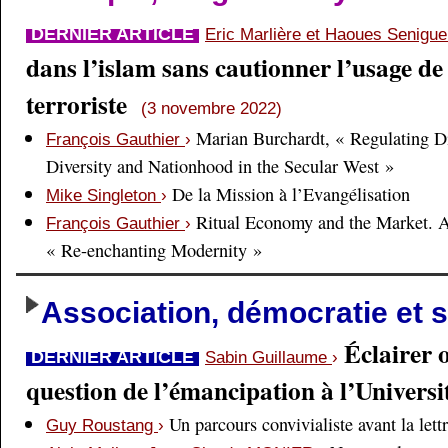
DERNIER ARTICLE
Eric Marlière et Haoues Senigu
dans l’islam sans cautionner l’usage de 
terroriste
(3 novembre 2022)
Marian Burchardt, « Regulating Di
François Gauthier
›
Diversity and Nationhood in the Secular West »
De la Mission à l’Evangélisation
Mike Singleton
›
Ritual Economy and the Market. 
François Gauthier
›
« Re-enchanting Modernity »
Association, démocratie et s
Éclairer 
DERNIER ARTICLE
Sabin Guillaume
›
question de l’émancipation à l’Universi
Un parcours convivialiste avant la lett
Guy Roustang
›