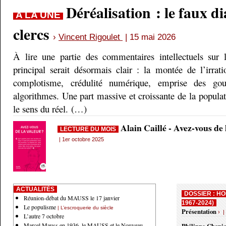
Déréalisation : le faux d
A LA UNE
clercs
›
Vincent Rigoulet
| 15 mai 2026
À lire une partie des commentaires intellectuels sur 
principal serait désormais clair : la montée de l’irrati
complotisme, crédulité numérique, emprise des gou
algorithmes. Une part massive et croissante de la populati
le sens du réel. (…)
Alain Caillé - Avez-vous de
LECTURE DU MOIS
| 1er octobre 2025
ACTUALITÉS
DOSSIER : HO
Réunion-débat du MAUSS le 17 janvier
1967-2024)
Le populisme
| L’escroquerie du siècle
Présentation
› |
L’autre 7 octobre
Marcel Mauss en 1936, le MAUSS et le Nouveau