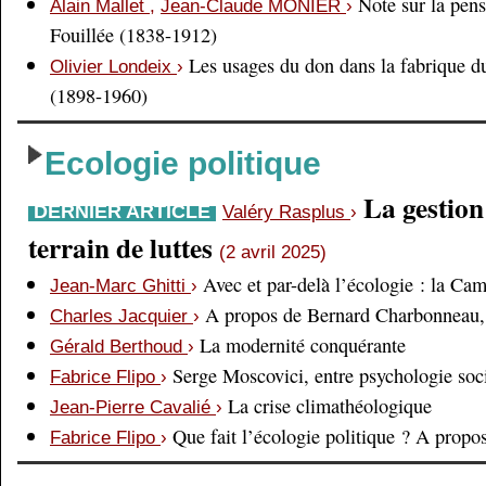
Note sur la pens
Alain Mallet
,
Jean-Claude MONIER
›
Fouillée (1838-1912)
Les usages du don dans la fabrique d
Olivier Londeix
›
(1898-1960)
Ecologie politique
La gestio
DERNIER ARTICLE
Valéry Rasplus
›
terrain de luttes
(2 avril 2025)
Avec et par-delà l’écologie : la Ca
Jean-Marc Ghitti
›
A propos de Bernard Charbonneau, 
Charles Jacquier
›
La modernité conquérante
Gérald Berthoud
›
Serge Moscovici, entre psychologie soci
Fabrice Flipo
›
La crise climathéologique
Jean-Pierre Cavalié
›
Que fait l’écologie politique ? A prop
Fabrice Flipo
›