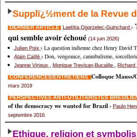
Supplï¿½ment de la Revue
DERNIER ARTICLE
Laetitia Ogorzelec-Guinchard
›
qui semble avoir échoué
(14 juin 2026)
La question indienne chez Henry David 
Julien Poix
›
Don, vengeance, cannibalisme, sorcellerie,
Alain Caillé
›
Jeanne Virieux
,
Monique Trevisan-Bucaille
,
Richard 
Colloque Mauss/G
CONFÉRENCES/ENTRETIENS
mars 2019
PERSPECTIVES ANTI-UTILITARISTES BRÉSILI
of the democracy we wanted for Brazil
›
Paulo Hen
septembre 2016
Ethique, religion et symboli