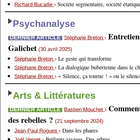
Société segmentaire, société étatiqu
Richard Bucaille
›
Psychanalyse
Entretien
DERNIER ARTICLE
Stéphane Breton
›
Galichet
(30 avril 2025)
Le geste qui transforme
Stéphane Breton
›
La dialogique bubérienne dans le c
Stéphane Breton
›
« Silence, ça tourne ! » ou le silen
Stéphane Breton
›
Arts & Littératures
Comment é
DERNIER ARTICLE
Bastien Mouchet
›
des rebelles ?
(21 septembre 2024)
Dans les phares
Jean-Paul Rogues
›
Brûlants visages. Des arbres
Joël Vernet
›