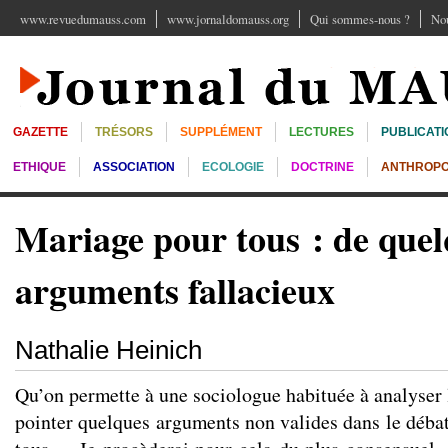
www.revuedumauss.com
www.jornaldomauss.org
Qui sommes-nous ?
Nou
GAZETTE
TRÉSORS
SUPPLÉMENT
LECTURES
PUBLICATI
ETHIQUE
ASSOCIATION
ECOLOGIE
DOCTRINE
ANTHROPO
Mariage pour tous : de quel
arguments fallacieux
Nathalie Heinich
Qu’on permette à une sociologue habituée à analyser 
pointer quelques arguments non valides dans le débat