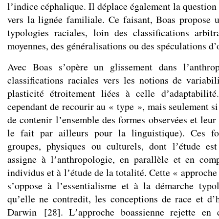
lʼindice céphalique. Il déplace également la question 
vers la lignée familiale. Ce faisant, Boas propose u
typologies raciales, loin des classifications arbit
moyennes, des généralisations ou des spéculations d’o
Avec Boas sʼopère un glissement dans lʼanthrop
classifications raciales vers les notions de variabili
plasticité étroitement liées à celle dʼadaptabilité
cependant de recourir au « type », mais seulement si
de contenir lʼensemble des formes observées et leur v
le fait par ailleurs pour la linguistique). Ces f
groupes, physiques ou culturels, dont lʼétude est
assigne à lʼanthropologie, en parallèle et en com
individus et à lʼétude de la totalité. Cette « approch
sʼoppose à lʼessentialisme et à la démarche typol
quʼelle ne contredit, les conceptions de race et d’
Darwin
[
28
]
. Lʼapproche boassienne rejette en e