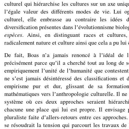
culturel qui hiérarchise les cultures sur un axe uni
lʼégale valeur des différents modes de vie. Lui o
culturel, elle embrasse au contraire les idées 
diversification présentes dans lʼévolutionnisme biol
espèces
. Ainsi, en distinguant races et culture
radicalement nature et culture ainsi que cela a pu lui 
De fait, Boas n’a jamais renoncé à lʼidéal de l
précisément parce quʼil a cherché tout au long de
empiriquement lʼunité de lʼhumanité que contestent l
ne sʼest jamais désintéressé des classifications et 
empirisme pur et dur, glissant de sa formatio
mathématiques vers lʼanthropologie culturelle. Il ne
système où ces deux approches seraient hiérarch
chacune une place qui lui est propre. Il envisage 
pluraliste faite dʼallers-retours entre ces approches
se résoudrait la tension qui parcourt les travaux de