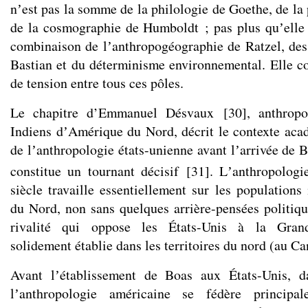
nʼest pas la somme de la philologie de Goethe, de la
de la cosmographie de Humboldt ; pas plus quʼelle 
combinaison de lʼanthropogéographie de Ratzel, des
Bastian et du déterminisme environnemental. Elle con
de tension entre tous ces pôles.
Le chapitre d’Emmanuel Désvaux
[
30
]
, anthropo
Indiens dʼAmérique du Nord, décrit le contexte acad
de lʼanthropologie états-unienne avant lʼarrivée de B
constitue un tournant décisif
[
31
]
. Lʼanthropolog
siècle travaille essentiellement sur les population
du Nord, non sans quelques arrière-pensées politiqu
rivalité qui oppose les États-Unis à la Grand
solidement établie dans les territoires du nord (au 
Avant lʼétablissement de Boas aux États-Unis, d
lʼanthropologie américaine se fédère principa