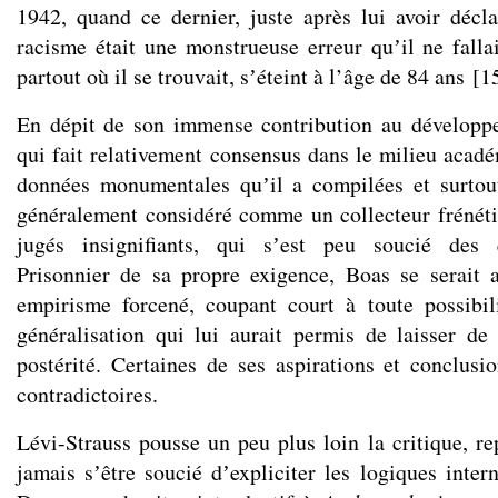
1942, quand ce dernier, juste après lui avoir déc
racisme était une monstrueuse erreur quʼil ne falla
partout où il se trouvait, sʼéteint à l’âge de 84 ans
[
1
En dépit de son immense contribution au développe
qui fait relativement consensus dans le milieu acadé
données monumentales quʼil a compilées et surtou
généralement considéré comme un collecteur frénétiq
jugés insignifiants, qui sʼest peu soucié des q
Prisonnier de sa propre exigence, Boas se serait 
empirisme forcené, coupant court à toute possibil
généralisation qui lui aurait permis de laisser de
postérité. Certaines de ses aspirations et conclusi
contradictoires.
Lévi-Strauss pousse un peu plus loin la critique, r
jamais sʼêtre soucié dʼexpliciter les logiques inter