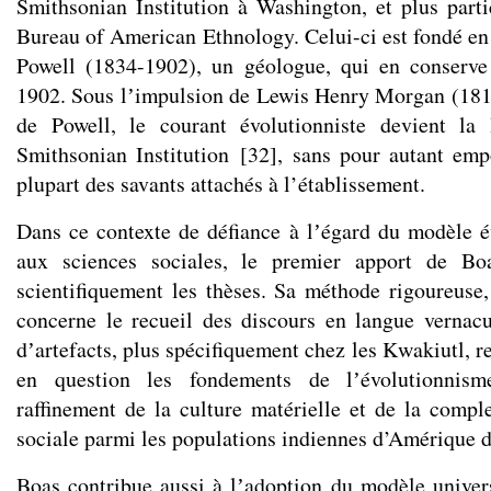
Smithsonian Institution à Washington, et plus part
Bureau of American Ethnology. Celui-ci est fondé e
Powell (1834-1902), un géologue, qui en conserve 
1902. Sous lʼimpulsion de Lewis Henry Morgan (1818
de Powell, le courant évolutionniste devient la l
Smithsonian Institution
[
32
]
, sans pour autant emp
plupart des savants attachés à l’établissement.
Dans ce contexte de défiance à lʼégard du modèle é
aux sciences sociales, le premier apport de Boa
scientifiquement les thèses. Sa méthode rigoureus
concerne le recueil des discours en langue vernacul
dʼartefacts, plus spécifiquement chez les Kwakiutl, 
en question les fondements de lʼévolutionnis
raffinement de la culture matérielle et de la comple
sociale parmi les populations indiennes d’Amérique 
Boas contribue aussi à lʼadoption du modèle univers