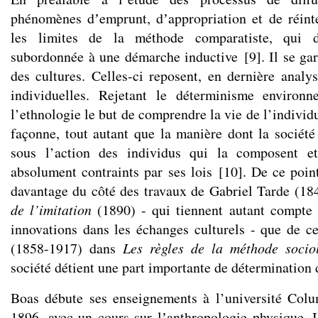
phénomènes dʼemprunt, dʼappropriation et de réinte
les limites de la méthode comparatiste, qui d
subordonnée à une démarche inductive
[
9
]
. Il se ga
des cultures. Celles-ci reposent, en dernière analys
individuelles. Rejetant le déterminisme environn
l’ethnologie le but de comprendre la vie de l’individu
façonne, tout autant que la manière dont la sociét
sous l’action des individus qui la composent e
absolument contraints par ses lois
[
10
]
. De ce poin
davantage du côté des travaux de Gabriel Tarde (1
de l’imitation
(1890) - qui tiennent autant compte
innovations dans les échanges culturels - que de 
(1858-1917) dans
Les règles de la méthode socio
société détient une part importante de détermination 
Boas débute ses enseignements à l’université Co
1896, avec un cours sur lʼanthropologie physique. I