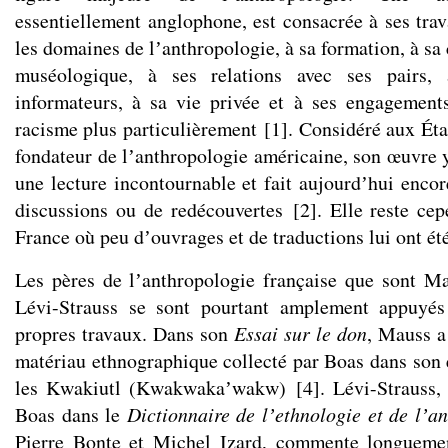
essentiellement anglophone, est consacrée à ses tra
les domaines de lʼanthropologie, à sa formation, à sa
muséologique, à ses relations avec ses pairs,
informateurs, à sa vie privée et à ses engagements
racisme plus particulièrement
[
1
]
. Considéré aux Ét
fondateur de lʼanthropologie américaine, son œuvre
une lecture incontournable et fait aujourdʼhui encor
discussions ou de redécouvertes
[
2
]
. Elle reste ce
France où peu dʼouvrages et de traductions lui ont ét
Les pères de lʼanthropologie française que sont M
Lévi-Strauss se sont pourtant amplement appuyés
propres travaux. Dans son
Essai sur le don
, Mauss a
matériau ethnographique collecté par Boas dans son
les Kwakiutl (Kwakwakaʼwakw)
[
4
]
. Lévi-Strauss,
Boas dans le
Dictionnaire de lʼethnologie et de lʼa
Pierre Bonte et Michel Izard, commente longuemen