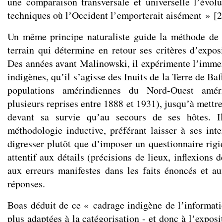
une comparaison transversale et universelle lʼévolu
techniques où lʼOccident l’emporterait aisément »
[
2
Un même principe naturaliste guide la méthode de 
terrain qui détermine en retour ses critères dʼexpo
Des années avant Malinowski, il expérimente lʼimmer
indigènes, quʼil sʼagisse des Inuits de la Terre de Ba
populations amérindiennes du Nord-Ouest amér
plusieurs reprises entre 1888 et 1931), jusquʼà mettre
devant sa survie quʼau secours de ses hôtes. I
méthodologie inductive, préférant laisser à ses inte
digresser plutôt que dʼimposer un questionnaire rigid
attentif aux détails (précisions de lieux, inflexions 
aux erreurs manifestes dans les faits énoncés et au
réponses.
Boas déduit de ce « cadrage indigène de lʼinformati
plus adaptées à la catégorisation - et donc à lʼexposi