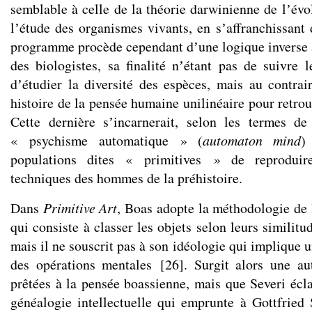
semblable à celle de la théorie darwinienne de lʼévo
lʼétude des organismes vivants, en sʼaffranchissant 
programme procède cependant dʼune logique inverse à
des biologistes, sa finalité nʼétant pas de suivre l
dʼétudier la diversité des espèces, mais au contrai
histoire de la pensée humaine unilinéaire pour retrou
Cette dernière sʼincarnerait, selon les termes de
« psychisme automatique » (
automaton mind
)
populations dites « primitives » de reproduire
techniques des hommes de la préhistoire.
Dans
Primitive Art
, Boas adopte la méthodologie de 
qui consiste à classer les objets selon leurs similitu
mais il ne souscrit pas à son idéologie qui implique u
des opérations mentales
[
26
]
. Surgit alors une au
prêtées à la pensée boassienne, mais que Severi écla
généalogie intellectuelle qui emprunte à Gottfrie