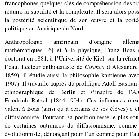
francophones quelques clés de compréhension des tr
réduire la subtilité et la complexité. Il sera alors p
la postérité scientifique de son œuvre et la por
politique en Amérique du Nord.
Anthropologue américain d’origine alle
mathématiques
[
6
]
et à la physique, Franz Boas s
doctorat en 1881, à lʼUniversité de Kiel, sur la réfra
l’eau. Lecteur enthousiaste de
Cosmos
dʼAlexandre
1859), il étudie aussi la philosophie kantienne av
1907). Il travaille auprès du prolifique Adolf Basti
ethnographique de Berlin et sʼinspire de lʼ
An
Friedrich Ratzel (1844-1904). Ces influences ouv
valent à Boas (ainsi quʼà certains de ses élèves) dʼê
diffusionniste. Pourtant, sa position reste le plus so
de certaines outrances du diffusionnisme, comme
évolutionniste, dénonçant pour lʼun comme pour lʼaut