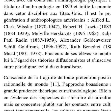
titulaire dʼanthropologie en 1899 et initie le prem
dans cette discipline aux États-Unis. Il est le p
génération d’anthropologues américains : Alfred L
Clark Wissler (1870-1947), Robert H. Lowie (188
(1884-1939), Melville Herskovits (1895-1963), Ral
Paul Radin (1883-1959), Alexander Goldenweiser
Schiff Goldfrank (1896-1997), Ruth Benedict (18
Mead (1901-1978). Plusieurs de ses élèves se montre
lui à l’égard des théories diffusionnistes et s’inscri
autre paradigme, celui du culturalisme.
Consciente de la fragilité de toute prétention posit
rationnelle du monde
[
11
]
, l’approche boassienne 
grande prudence théorique et méthodologique. Elle n
en évidence des séquences de l’histoire de la cult
mais se concentre plutôt sur les contacts entre cult
avant tout contextuelle, les cultures ne pouvant êtr