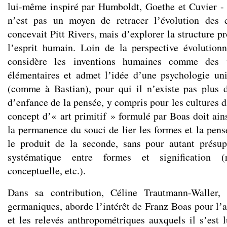
lui-même inspiré par Humboldt, Goethe et Cuvier - p
nʼest pas un moyen de retracer lʼévolution des c
concevait Pitt Rivers, mais dʼexplorer la structure pr
lʼesprit humain. Loin de la perspective évolutionn
considère les inventions humaines comme des v
élémentaires et admet lʼidée dʼune psychologie un
(comme à Bastian), pour qui il nʼexiste pas plus 
dʼenfance de la pensée, y compris pour les cultures d
concept dʼ« art primitif » formulé par Boas doit ai
la permanence du souci de lier les formes et la pens
le produit de la seconde, sans pour autant présup
systématique entre formes et signification (r
conceptuelle, etc.).
Dans sa contribution, Céline Trautmann-Waller, 
germaniques, aborde lʼintérêt de Franz Boas pour lʼ
et les relevés anthropométriques auxquels il sʼest 