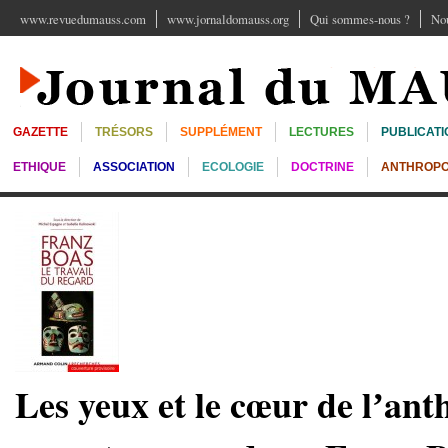
www.revuedumauss.com
www.jornaldomauss.org
Qui sommes-nous ?
Nou
GAZETTE
TRÉSORS
SUPPLÉMENT
LECTURES
PUBLICATI
ETHIQUE
ASSOCIATION
ECOLOGIE
DOCTRINE
ANTHROPO
Les yeux et le cœur de lʼant