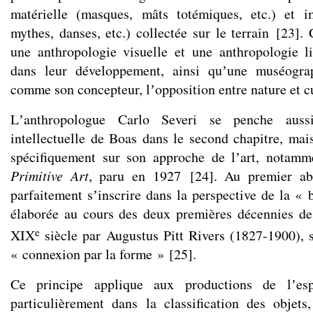
matérielle (masques, mâts totémiques, etc.) et im
mythes, danses, etc.) collectée sur le terrain
[
23
]
. 
une anthropologie visuelle et une anthropologie l
dans leur développement, ainsi quʼune muséograp
comme son concepteur, lʼopposition entre nature et cu
Lʼanthropologue Carlo Severi se penche auss
intellectuelle de Boas dans le second chapitre, mais
spécifiquement sur son approche de lʼart, notam
Primitive Art
, paru en 1927
[
24
]
. Au premier ab
parfaitement sʼinscrire dans la perspective de la « 
élaborée au cours des deux premières décennies de
e
XIX
siècle par Augustus Pitt Rivers (1827-1900), s
« connexion par la forme »
[
25
]
.
Ce principe applique aux productions de lʼesp
particulièrement dans la classification des objets