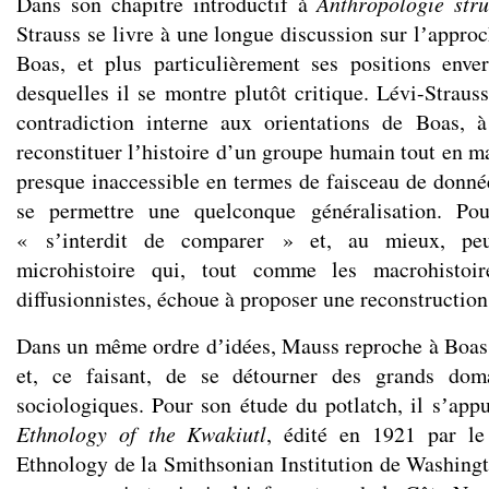
Dans son chapitre introductif à
Anthropologie stru
Strauss se livre à une longue discussion sur lʼappro
Boas, et plus particulièrement ses positions enver
desquelles il se montre plutôt critique. Lévi-Straus
contradiction interne aux orientations de Boas, à
reconstituer lʼhistoire d’un groupe humain tout en m
presque inaccessible en termes de faisceau de donnée
se permettre une quelconque généralisation. Pou
« sʼinterdit de comparer » et, au mieux, peu
microhistoire qui, tout comme les macrohistoire
diffusionnistes, échoue à proposer une reconstruction
Dans un même ordre dʼidées, Mauss reproche à Boas d
et, ce faisant, de se détourner des grands doma
sociologiques. Pour son étude du potlatch, il sʼappu
Ethnology of the Kwakiutl
, édité en 1921 par l
Ethnology de la Smithsonian Institution de Washingt