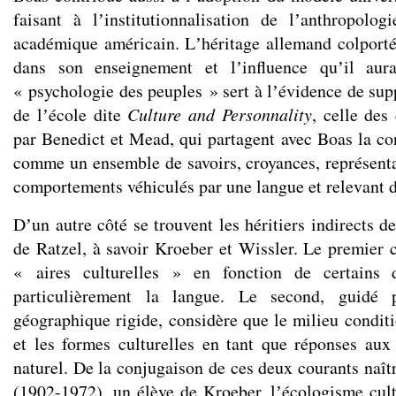
faisant à lʼinstitutionnalisation de lʼanthropol
académique américain. Lʼhéritage allemand colport
dans son enseignement et lʼinfluence quʼil aur
« psychologie des peuples » sert à lʼévidence de su
de lʼécole dite
Culture and Personnality
, celle des
par Benedict et Mead, qui partagent avec Boas la co
comme un ensemble de savoirs, croyances, représentat
comportements véhiculés par une langue et relevant d
Dʼun autre côté se trouvent les héritiers indirects 
de Ratzel, à savoir Kroeber et Wissler. Le premier c
« aires culturelles » en fonction de certains d
particulièrement la langue. Le second, guidé 
géographique rigide, considère que le milieu condit
et les formes culturelles en tant que réponses aux
naturel. De la conjugaison de ces deux courants naît
(1902-1972), un élève de Kroeber, lʼécologisme cultu