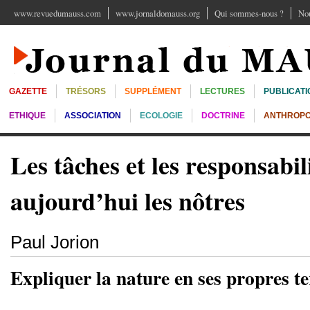
www.revuedumauss.com
www.jornaldomauss.org
Qui sommes-nous ?
Nou
GAZETTE
TRÉSORS
SUPPLÉMENT
LECTURES
PUBLICATI
ETHIQUE
ASSOCIATION
ECOLOGIE
DOCTRINE
ANTHROPO
Les tâches et les responsabil
aujourd’hui les nôtres
Paul Jorion
Expliquer la nature en ses propres t