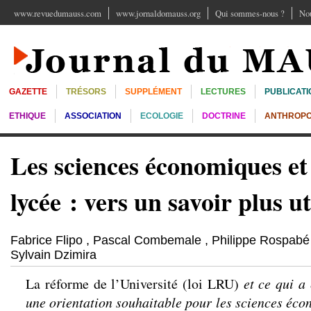
www.revuedumauss.com
www.jornaldomauss.org
Qui sommes-nous ?
Nou
GAZETTE
TRÉSORS
SUPPLÉMENT
LECTURES
PUBLICATI
ETHIQUE
ASSOCIATION
ECOLOGIE
DOCTRINE
ANTHROPO
Les sciences économiques et 
lycée : vers un savoir plus ut
Fabrice Flipo
,
Pascal Combemale
,
Philippe Rospab
Sylvain Dzimira
La réforme de l’Université (loi LRU)
et ce qui a
une orientation souhaitable pour les sciences éco