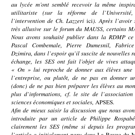
au lycée m’ont semblé recevoir la même inspira
utilitariste (sur la réforme de l’Universit
l’intervention de Ch. Lazzeri
ici
). Après l’avoir
très allusive sur le forum du MAUSS, certains M
Nous avons souhaité publier dans la RDMP ce 
Pascal Combemale, Pierre Dumesnil, Fabrice
Dzimira, dans l’espoir qu’il suscite de nouvelles r
échange, les SES ont fait l’objet de vives attaq
« On » lui reproche de donner aux élèves une
l’entreprise, ou plutôt, de ne pas en donner u
(donc) de ne pas bien préparer les élèves au mon
plus d’informations,
cf.
le site de l’association
sciences économiques et sociales,
APSES
.
Afin de mieux saisir la discussion que nous avon
introduite par un article de Philippe Rospabé
clairement les SES (même si depuis les progr
l’article a initialement paru dans
La Revue du M