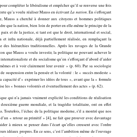
pour compléter le libéralisme et empêcher qu’il se renverse une fois
rgente qu’a voulu réaliser Mauss en écrivant
La nation
. En s’efforçant
ique, Mauss a cherché à donner aux citoyens et hommes politiques
e que la nation, bien loin de porter en elle-même le principe de la
aix et de la justice, si tant est que le droit, international et social,
a et infra nationale, déjà partiellement réalisée, en remplaçant la
hie des hiérarchies traditionnelles. Après les ravages de la Grande
ation que Mauss a voulu investir, la politique ne pouvant achever le
internationaliste et du socialisme qu’en s’efforçant d’abord d’aider
mêmes et à voir clairement leur avenir » (p. 60). Par sa sociologie
t de suspension entre la pensée et la volonté : le « succès modeste »
a capacité d’« exprimer les idées de tous », avant que la « formule
ise les « bonnes volontés et éventuellement des actes » (p. 62).
que qui n’a jamais vraiment explicité les conditions de réalisation
 deuxième guerre mondiale, et la tragédie totalitaire, ont en effet
. Toutefois, l’échec de la politique moderne, s’il a montré que nos
 d’un « retour au primitif »
[
4
]
, ne fait que prouver avec davantage
aider à mieux se penser dans l’écart qu’elles creusent avec l’ordre
leurs idéaux propres. En ce sens, c’est l’ambition même de l’ouvrage