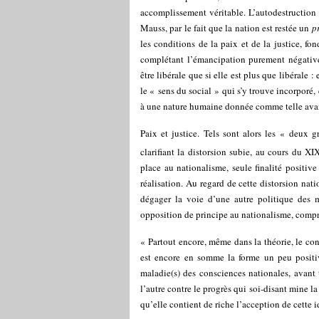
accomplissement véritable. L’autodestruction 
Mauss, par le fait que la nation est restée un
p
les conditions de la paix et de la justice, f
complétant l’émancipation purement négative 
être libérale que si elle est plus que libérale :
le « sens du social » qui s’y trouve incorporé
à une nature humaine donnée comme telle avant
Paix et justice. Tels sont alors les « deux
clarifiant la distorsion subie, au cours du XI
place au nationalisme, seule finalité positiv
réalisation. Au regard de cette distorsion nat
dégager la voie d’une autre politique des 
opposition de principe au nationalisme, comp
« Partout encore, même dans la théorie, le con
est encore en somme la forme un peu positive
maladie(s) des consciences nationales, avant t
l’autre contre le progrès qui soi-disant mine la
qu’elle contient de riche l’acception de cette i