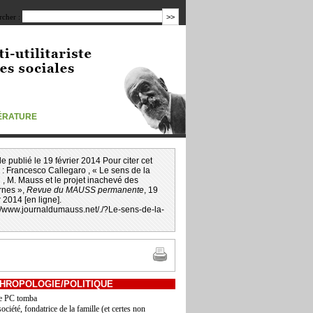
cher :
TÉRATURE
icle publié le 19 février 2014 Pour citer cet
 :
Francesco Callegaro
, « Le sens de la
 , M. Mauss et le projet inachevé des
nes »,
Revue du MAUSS permanente
, 19
r 2014 [en ligne].
://www.journaldumauss.net
/
./?Le-sens-de-la-
n
HROPOLOGIE/POLITIQUE
le PC tomba
ociété, fondatrice de la famille (et certes non