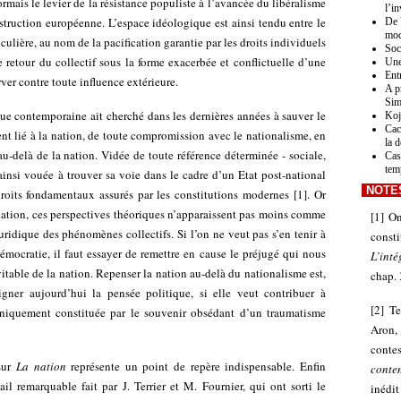
ormais le levier de la résistance populiste à l’avancée du libéralisme
l’in
uction européenne. L’espace idéologique est ainsi tendu entre le
De 
mod
culière, au nom de la pacification garantie par les droits individuels
Soc
e retour du collectif sous la forme exacerbée et conflictuelle d’une
Une
Ent
rver contre toute influence extérieure.
A p
Sim
ue contemporaine ait cherché dans les dernières années à sauver le
Koj
Cac
t lié à la nation, de toute compromission avec le nationalisme, en
la 
au-delà de la nation. Vidée de toute référence déterminée - sociale,
Cas
tem
t ainsi vouée à trouver sa voie dans le cadre d’un Etat post-national
NOTE
droits fondamentaux assurés par les constitutions modernes
[
1
]
. Or
a nation, ces perspectives théoriques n’apparaissent pas moins comme
[
1
]
On
juridique des phénomènes collectifs. Si l’on ne veut pas s’en tenir à
const
mocratie, il faut essayer de remettre en cause le préjugé qui nous
L’int
vitable de la nation. Repenser la nation au-delà du nationalisme est,
chap. 
igner aujourd’hui la pensée politique, si elle veut contribuer à
[
2
]
Te
niquement constituée par le souvenir obsédant d’un traumatisme
Aron,
conte
sur
La nation
représente un point de repère indispensable. Enfin
conte
il remarquable fait par J. Terrier et M. Fournier, qui ont sorti le
inédit