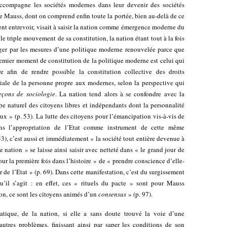
accompagne les sociétés modernes dans leur devenir des sociétés
 de Mauss, dont on comprend enfin toute la portée, bien au-delà de ce
ient entrevoir, visait à saisir la nation comme émergence moderne du
le triple mouvement de sa constitution, la nation étant tout à la fois
ager par les mesures d’une politique moderne renouvelée parce que
emier moment de constitution de la politique moderne est celui qui
re afin de rendre possible la constitution collective des droits
ciale de la personne propre aux modernes, selon la perspective qui
eçons de sociologie
. La nation tend alors à se confondre avec la
upe naturel des citoyens libres et indépendants dont la personnalité
eux » (p. 53). La lutte des citoyens pour l’émancipation vis-à-vis de
ans l’appropriation de l’Etat comme instrument de cette même
53), c’est aussi et immédiatement « la société tout entière devenue à
 nation » se laisse ainsi saisir avec netteté dans « le grand jour de
our la première fois dans l’histoire » de « prendre conscience d’elle-
de l’Etat » (p. 69). Dans cette manifestation, c’est du surgissement
’il s’agit : en effet, ces « rituels du pacte » sont pour Mauss
ion, ce sont les citoyens animés d’un
consensus
» (p. 97).
atique, de la nation, si elle a sans doute trouvé la voie d’une
x autres problèmes, finissant ainsi par saper les conditions de son