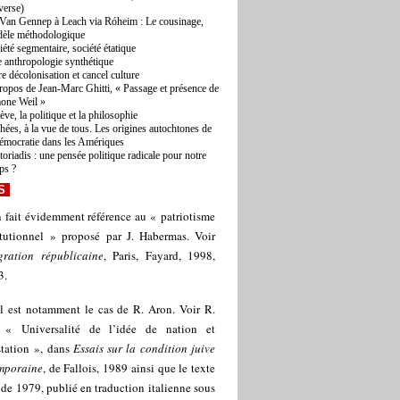
verse)
Van Gennep à Leach via Róheim : Le cousinage,
èle méthodologique
iété segmentaire, société étatique
 anthropologie synthétique
re décolonisation et cancel culture
ropos de Jean-Marc Ghitti, « Passage et présence de
one Weil »
ève, la politique et la philosophie
hées, à la vue de tous. Les origines autochtones de
démocratie dans les Amériques
toriadis : une pensée politique radicale pour notre
ps ?
S
 fait évidemment référence au « patriotisme
itutionnel » proposé par J. Habermas. Voir
égration républicaine
, Paris, Fayard, 1998,
3.
l est notamment le cas de R. Aron. Voir R.
 « Universalité de l’idée de nation et
station », dans
Essais sur la condition juive
mporaine
, de Fallois, 1989 ainsi que le texte
 de 1979, publié en traduction italienne sous