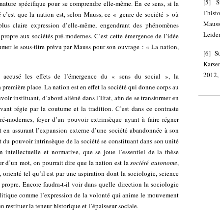
[
5
]
S
a nature spécifique pour se comprendre elle-même. En ce sens, si la
l’hist
é c’est que la nation est, selon Mauss, ce « genre de société » où
Mauss
plus claire expression d’elle-même, engendrant des phénomènes
Leiden
al propre aux sociétés pré-modernes. C’est cette émergence de l’idée
umer le sous-titre prévu par Mauss pour son ouvrage : « La nation,
[
6
]
S
Karse
2012, 
accusé les effets de l’émergence du « sens du social », la
première place. La nation est en effet la société qui donne corps au
oir instituant, d’abord aliéné dans l’Etat, afin de se transformer en
vant régie par la coutume et la tradition. C’est dans ce contraste
pré-modernes, foyer d’un pouvoir extrinsèque ayant à faire régner
out en assurant l’expansion externe d’une société abandonnée à son
t du pouvoir intrinsèque de la société se constituant dans son unité
on intellectuelle et normative, que se joue l’essentiel de la thèse
r d’un mot, on pourrait dire que la nation est la
société
autonome
,
orienté tel qu’il est par une aspiration dont la sociologie, science
e propre. Encore faudra-t-il voir dans quelle direction la sociologie
olitique comme l’expression de la volonté qui anime le mouvement
n restituer la teneur historique et l’épaisseur sociale.