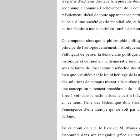
les partis d’extrême droite, elle représente dés
économique comme à l’achèvement de la constr
refoulement libéral de toute appartenance parti
au sein d’une société civile mondialisée, et l
nation réduite à une identité culturelle à prése
On comprend alors que la philosophie politiq
principe de l’autogouvernement, historiquemen
s’efforçant de penser la démocratie politique 
historique et culturelle - la démocratie serai
sous la forme de l’acceptation réfléchie des 
bien que justifiées par le lourd héritage de l
des solutions de compris restant à la surface 
une conception purement procédurale de la dé
force à voir dans le nationalisme le destin iné
en ce sens, l’une des tâches que doit s’ass
l’émergence d’une Europe qui ne soit pas u
partagé.
De ce point de vue, le livre de M. Mauss 
disponible dans son intégralité grâce au trava