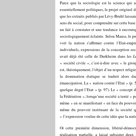
Parce que la sociologie est la science qui 
essentiellement politiques, le projet originel
que les extraits publiés par Lévy-Bruhl laissa
sens du social, pour comprendre sur cette base 
un fait à constater et une tendance à encour
sociologiquement éclairée. Selon Mauss, le pr
voit la nation s’affirmer contre l’Etat-empi
individuels, expressions de la conception so
avait déjà été celle de Durkheim dans les
L
« société civile », c’est-à-dire avec « le gro
est, théoriquement, l’objet d’un respect religi
la domination étatique se traduit alors d
émancipation. La « nation contre l’Etat » (p. 
quelque degré l’Etat » (p. 97). Le « concept de
la Fédération », lorsqu’une société a tenté « p
même » en se manifestant « en face du pouvoir 
même du pouvoir instituant de la société qu
« l’expression voulue de cette idée que la nat
Or cette première dimension, libéral-démocr
réalisation partielle, a laissé subsister deu