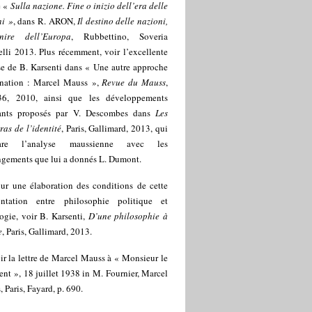
re «
Sulla nazione. Fine o inizio dell’era delle
ni »
, dans R. ARON,
Il destino delle nazioni,
enire dell’Europa
, Rubbettino, Soveria
lli 2013. Plus récemment, voir l’excellente
se de B. Karsenti dans « Une autre approche
 nation : Marcel Mauss »,
Revue du Mauss
,
36, 2010, ainsi que les développements
rants proposés par V. Descombes dans
Les
as de l’identité
, Paris, Gallimard, 2013, qui
are l’analyse maussienne avec les
ngements que lui a donnés L. Dumont.
ur une élaboration des conditions de cette
ontation entre philosophie politique et
ogie, voir B. Karsenti,
D’une philosophie à
e
, Paris, Gallimard, 2013.
ir la lettre de Marcel Mauss à « Monsieur le
ent », 18 juillet 1938 in M. Fournier, Marcel
 Paris, Fayard, p. 690.