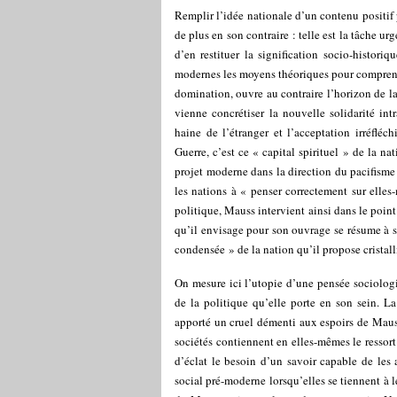
Remplir l’idée nationale d’un contenu positif 
de plus en son contraire : telle est la tâche u
d’en restituer la signification socio-histor
modernes les moyens théoriques pour comprendr
domination, ouvre au contraire l’horizon de la p
vienne concrétiser la nouvelle solidarité intr
haine de l’étranger et l’acceptation irréfléc
Guerre, c’est ce « capital spirituel » de la n
projet moderne dans la direction du pacifisme 
les nations à « penser correctement sur elles-
politique, Mauss intervient ainsi dans le poin
qu’il envisage pour son ouvrage se résume à s
condensée » de la nation qu’il propose cristall
On mesure ici l’utopie d’une pensée sociologi
de la politique qu’elle porte en son sein. La
apporté un cruel démenti aux espoirs de Mauss
sociétés contiennent en elles-mêmes le ressort
d’éclat le besoin d’un savoir capable de les 
social pré-moderne lorsqu’elles se tiennent à 