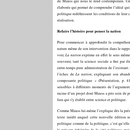
de Mauss qui nous le rend contemporain. Un
élaborée qui permet de comprendre l’idéal qui a
politique redéfinissent les conditions de leur
réalisation.
Refaire l’histoire pour penser la nation
Pour commencer à approfondir la compréhensi
nature même de son intervention dans le rappo
voir,
La nation
exprime en effet le sens même
souvenir, tant la science sociale a fini par 
entre-temps pure administration de l’existant.
l’échec de
La nation
, expliquant son abando
composante politique » (Présentation, p. 41
sensibles à différents moments de l’argumentat
racine d’un projet dont Mauss a pris soin de p
lien qui s’y établit entre science et politique.
Comme Mauss lui-même l’explique dès la présen
texte inédit auquel cette nouvelle édition n
politique comme de la politique, c’est qu’elle
le présent éphémère de la cité politique, pui