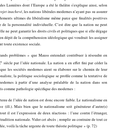
des Lumières dont l’Europe a été le théâtre s’explique ainsi, selon
rojet inachevé
, les nations libérales modernes n’ayant pas su assurer
ondements ultimes du libéralisme même parce que finalités positives
de la personnalité individuelle. C’est dire que la nation ne peut
 elle ne peut garantir les droits civils et politiques que si elle dégage
, en dépit de la compréhension idéologique qui voudrait les assigner
 toute existence sociale.
 grands problèmes » que Mauss entendait contribuer à résoudre en
e
X
siècle par l’idée nationale. La nation a en effet fini par céder la
e que les sociétés modernes aient su élaborer sur le chemin de leur
ionaliste, la politique sociologique se profile comme la tentative de
modernes à partir d’une analyse préalable de la nation dans son
ris comme pathologie spécifique des modernes :
tenu de l’idée de nation est donc encore faible. Le nationalisme en
 (ill.). Mais bien que le nationalisme soit générateur d’autre(s)
out il est l’expression de deux réactions : l’une contre l’étranger,
 tradition nationale. Vider cet abcès ; remplir au contraire de tout ce
dée, voilà la tâche urgente de toute théorie politique » (p. 72)