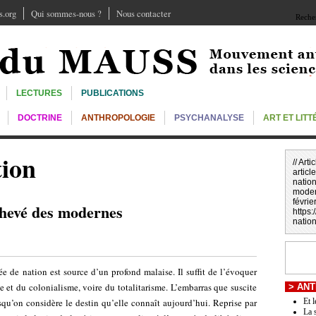
.org
Qui sommes-nous ?
Nous contacter
Recher
LECTURES
PUBLICATIONS
DOCTRINE
ANTHROPOLOGIE
PSYCHANALYSE
ART ET LIT
tion
// Art
article
nation
moder
févrie
chevé des modernes
https
natio
ée de nation est source d’un profond malaise. Il suffit de l’évoquer
ale et du colonialisme, voire du totalitarisme. L’embarras que suscite
>
ANT
rsqu’on considère le destin qu’elle connaît aujourd’hui. Reprise par
Et 
La s