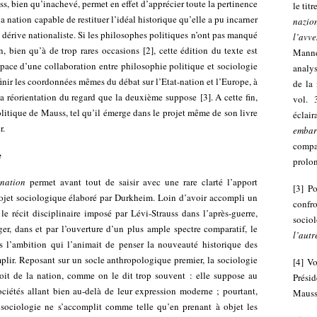
, bien qu’inachevé, permet en effet d’apprécier toute la pertinence
le tit
a nation capable de restituer l’idéal historique qu’elle a pu incarner
nazio
dérive nationaliste. Si les philosophes politiques n’ont pas manqué
l’avv
on, bien qu’à de trop rares occasions
[
2
]
, cette édition du texte est
Manne
space d’une collaboration entre philosophie politique et sociologie
analy
finir les coordonnées mêmes du débat sur l’Etat-nation et l’Europe, à
de la
la réorientation du regard que la deuxième suppose
[
3
]
. A cette fin,
vol. 
litique de Mauss, tel qu’il émerge dans le projet même de son livre
éclai
r.
embarr
comp
e
prolo
nation
permet avant tout de saisir avec une rare clarté l’apport
[
3
]
Po
jet sociologique élaboré par Durkheim. Loin d’avoir accompli un
confr
e récit disciplinaire imposé par Lévi-Strauss dans l’après-guerre,
sociol
ger, dans et par l’ouverture d’un plus ample spectre comparatif, le
l’autr
s l’ambition qui l’animait de penser la nouveauté historique des
plir. Reposant sur un socle anthropologique premier, la sociologie
[
4
]
Vo
troit de la nation, comme on le dit trop souvent : elle suppose au
Présid
ociétés allant bien au-delà de leur expression moderne ; pourtant,
Mauss,
la sociologie ne s’accomplit comme telle qu’en prenant à objet les