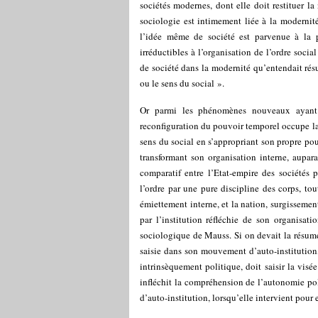
sociétés modernes, dont elle doit restituer l
sociologie est intimement liée à la modernit
l’idée même de société est parvenue à la 
irréductibles à l’organisation de l’ordre soci
de société dans la modernité qu’entendait rés
ou le sens du social ».
Or parmi les phénomènes nouveaux ayant 
reconfiguration du pouvoir temporel occupe la 
sens du social en s’appropriant son propre pouv
transformant son organisation interne, aupara
comparatif entre l’Etat-empire des sociétés 
l’ordre par une pure discipline des corps, t
émiettement interne, et la nation, surgissemen
par l’institution réfléchie de son organisati
sociologique de Mauss. Si on devait la résume
saisie dans son mouvement d’auto-institution, 
intrinsèquement politique, doit saisir la visé
infléchit la compréhension de l’autonomie p
d’auto-institution, lorsqu’elle intervient pour e