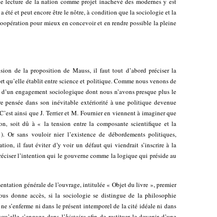
e lecture de la nation comme projet inachevé des modernes y est
 été et peut encore être le nôtre, à condition que la sociologie et la
 coopération pour mieux en concevoir et en rendre possible la pleine
on de la proposition de Mauss, il faut tout d’abord préciser la
rt qu’elle établit entre science et politique. Comme nous venons de
 d’un engagement sociologique dont nous n’avons presque plus le
être pensée dans son inévitable extériorité à une politique devenue
 C’est ainsi que J. Terrier et M. Fournier en viennent à imaginer que
n, soit dû à « la tension entre la composante scientifique et la
). Or sans vouloir nier l’existence de débordements politiques,
ion, il faut éviter d’y voir un défaut qui viendrait s’inscrire à la
réciser l’intention qui le gouverne comme la logique qui préside au
tation générale de l’ouvrage, intitulée « Objet du livre », premier
ous donne accès, si la sociologie se distingue de la philosophie
 ne s’enferme ni dans le présent intemporel de la cité idéale ni dans
squ’elle s’engage dans l’
histoire
afin de restituer le devenir d’une