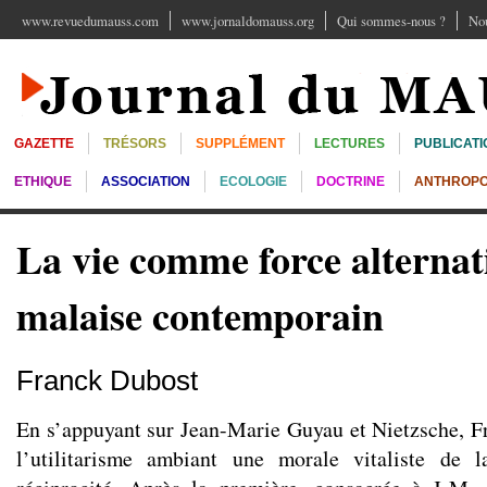
www.revuedumauss.com
www.jornaldomauss.org
Qui sommes-nous ?
Nou
GAZETTE
TRÉSORS
SUPPLÉMENT
LECTURES
PUBLICATI
ETHIQUE
ASSOCIATION
ECOLOGIE
DOCTRINE
ANTHROPO
La vie comme force alternat
malaise contemporain
Franck Dubost
En s’appuyant sur Jean-Marie Guyau et Nietzsche, 
l’utilitarisme ambiant une morale vitaliste de 