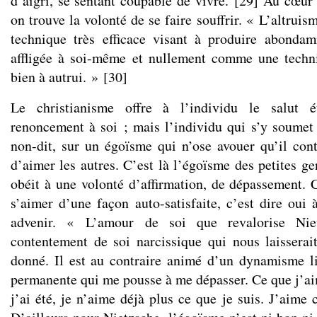
d’aigri, se sentant coupable de vivre.
[
29
]
Au cœur d
on trouve la volonté de se faire souffrir. « L’altru
technique très efficace visant à produire abondam
affligée à soi-même et nullement comme une techni
bien à autrui. »
[
30
]
Le christianisme offre à l’individu le salut 
renoncement à soi ; mais l’individu qui s’y soumet s
non-dit, sur un égoïsme qui n’ose avouer qu’il con
d’aimer les autres. C’est là l’égoïsme des petites g
obéit à une volonté d’affirmation, de dépassement. 
s’aimer d’une façon auto-satisfaite, c’est dire oui 
advenir. « L’amour de soi que revalorise Nie
contentement de soi narcissique qui nous laisserai
donné. Il est au contraire animé d’un dynamisme li
permanente qui me pousse à me dépasser. Ce que j’aim
j’ai été, je n’aime déjà plus ce que je suis. J’aime 