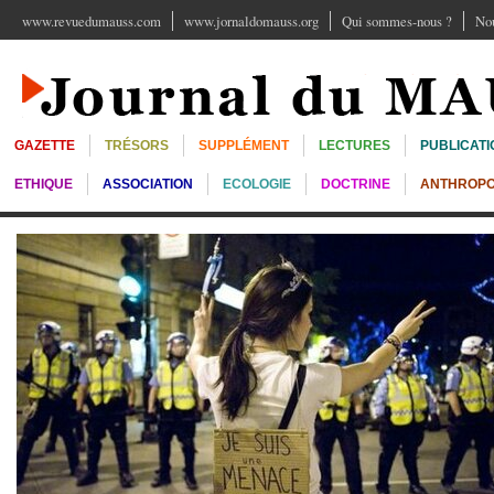
www.revuedumauss.com
www.jornaldomauss.org
Qui sommes-nous ?
Nou
GAZETTE
TRÉSORS
SUPPLÉMENT
LECTURES
PUBLICATI
ETHIQUE
ASSOCIATION
ECOLOGIE
DOCTRINE
ANTHROPO