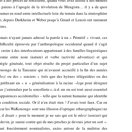
et à des procès de sorcellerie, quand vous avez assisté à des menées
s païens à l’apogée de la révolution de Mengistu… il y a de quoi
urner en rond entre intellectuels loin du terrain dans la stratosphère
ui, depuis Durkheim et Weber jusqu’à Girard et Lenoir ont rarement
ires.
mais n’ayant jamais adressé la parole à un « Primitif » vivant, ces
 difficulté éprouvée par l’anthropologue occidental quand il s’agit
e croire à des interlocuteurs appartenant à des familles linguistiques
omie entre nom (nature) et verbe (activité adventice) et qui
règle générale, tout objet résulte du projet particulier d’un sujet
onongo de la Tanzanie qui m’avaient accueilli à la fin des années
lozi
ou des « sorciers » (tels que des hyènes téléguidées ou des
préfixant un « u » généralisateur à la racine –
loga
pour désigner
ue j’entendais par la sorcellerie c.-à-d. un en-soi tout aussi essentiel
pparences accidentelles – telle que la nature humaine qui identifie
ondition sociale. Or il n’en était rien ! J’avais tout faux. Car en
r les WaKonongo sont une illusion d’optique ethnographique) ne
, il disait « pour le moment je ne sais qui est le
mlozi
(sorcier) qui
devin, je saurai contre qui de mes proches je devrais jeter un sort ».
nt foncièrement nominalistes, axées autour de la maîtrise des