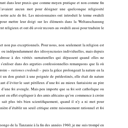
gurant dans leur praxis que comme moyen pratique et non comme fin
 n’avaient aucun mot pour désigner une quelconque religiosité
notre acte de foi. Les missionnaires ont introduit le terme swahili
our mettre leur doigt sur les éléments dans la Weltanschauung
 religieux et ont dû avoir recours au swahili aussi pour traduire le
et non pas exceptionnels. Pour nous, non seulement la religion est
t ou indépendamment des idiosyncrasies individuelles, mais depuis
adresse à des vérités surnaturelles qui dépassent quand elles ne
 s’enliser dans des arguties confessionnelles remarquons que là où
croire –
rationes credendi
– puis la grâce prolongeait la nature en la
ant un don gratuit à une poignée de prédestinés, elle était de nature
nt d’éviter le saut périlleux d’une foi au mieux fantaisiste au pire
nt d’une foi aveugle. Mais peu importe que sa foi soit catholique ou
ent en effet expliquer à des amis africains qu’on commence à croire
sait plus très bien scientifiquement, quand il n’y a ni mot pour
nière d’établir un seuil critique entre raisonnement rationnel et foi
onongo de la Tanzanie à la fin des années 1960, je me suis trompé en