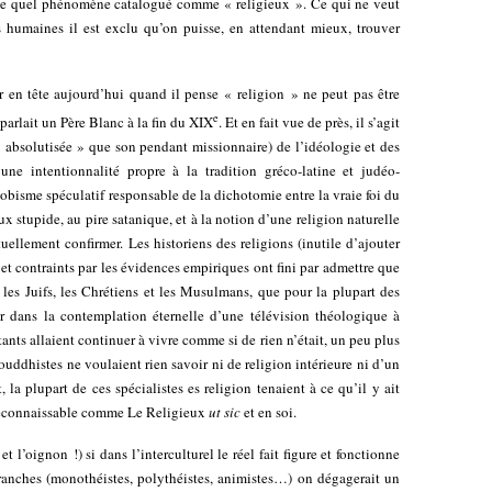
orte quel phénomène catalogué comme « religieux ». Ce qui ne veut
es humaines il est exclu qu’on puisse, en attendant mieux, trouver
r en tête aujourd’hui quand il pense « religion » ne peut pas être
e
parlait un Père Blanc à la fin du XIX
. Et en fait vue de près, il s’agit
« absolutisée » que son pendant missionnaire) de l’idéologie et des
une intentionnalité propre à la tradition gréco-latine et judéo-
nobisme spéculatif responsable de la dichotomie entre la vraie foi du
ux stupide, au pire satanique, et à la notion d’une religion naturelle
uellement confirmer. Les historiens des religions (inutile d’ajouter
et contraints par les évidences empiriques ont fini par admettre que
es Juifs, les Chrétiens et les Musulmans, que pour la plupart des
ter dans la contemplation éternelle d’une télévision théologique à
tants allaient continuer à vivre comme si de rien n’était, un peu plus
bouddhistes ne voulaient rien savoir ni de religion intérieure ni d’un
la plupart de ces spécialistes es religion tenaient à ce qu’il y ait
econnaissable comme Le Religieux
ut sic
et en soi.
et l’oignon !) si dans l’interculturel le réel fait figure et fonctionne
anches (monothéistes, polythéistes, animistes…) on dégagerait un