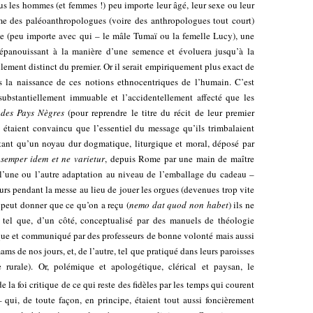
s les hommes (et femmes !) peu importe leur âgé, leur sexe ou leur
e des paléoanthropologues (voire des anthropologues tout court)
ue (peu importe avec qui – le mâle Tumaï ou la femelle Lucy), une
panouissant à la manière d’une semence et évoluera jusqu’à la
llement distinct du premier. Or il serait empiriquement plus exact de
 la naissance de ces notions ethnocentriques de l’humain. C’est
ubstantiellement immuable et l’accidentellement affecté que les
 des Pays Nègres
(pour reprendre le titre du récit de leur premier
 étaient convaincu que l’essentiel du message qu’ils trimbalaient
 tant qu’un noyau dur dogmatique, liturgique et moral, déposé par
,
semper idem et ne varietur
, depuis Rome par une main de maître
 l’une ou l’autre adaptation au niveau de l’emballage du cadeau –
rs pendant la messe au lieu de jouer les orgues (devenues trop vite
 peut donner que ce qu’on a reçu (
nemo dat quod non habet
) ils ne
 tel que, d’un côté, conceptualisé par des manuels de théologie
que et communiqué par des professeurs de bonne volonté mais aussi
ms de nos jours, et, de l’autre, tel que pratiqué dans leurs paroisses
 rurale). Or, polémique et apologétique, clérical et paysan, le
e la foi critique de ce qui reste des fidèles par les temps qui courent
– qui, de toute façon, en principe, étaient tout aussi foncièrement