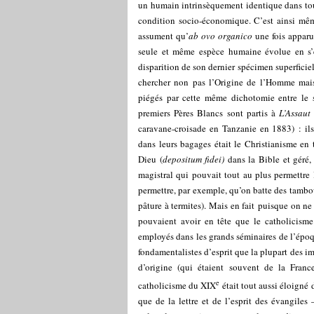
un humain intrinsèquement identique dans tou
condition socio-économique. C’est ainsi mêm
assument qu’
ab ovo organico
une fois appar
seule et même espèce humaine évolue en s’é
disparition de son dernier spécimen superficie
chercher non pas l’Origine de l’Homme mais
piégés par cette même dichotomie entre le s
premiers Pères Blancs sont partis à
L’Assaut
caravane-croisade en Tanzanie en 1883) : ils
dans leurs bagages était le Christianisme en
Dieu (
depositum fidei)
dans la Bible et géré
magistral qui pouvait tout au plus permettre
permettre, par exemple, qu’on batte des tambou
pâture à termites). Mais en fait puisque on ne
pouvaient avoir en tête que le catholicisme
employés dans les grands séminaires de l’épo
fondamentalistes d’esprit que la plupart des ima
d’origine (qui étaient souvent de la France
e
catholicisme du XIX
était tout aussi éloigné d
que de la lettre et de l’esprit des évangiles 