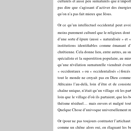
culturels et aussi peu surnaturels que n’imp
pas dire que s’agissant d’activer des énergi
qu’on n’a pas fait mieux que Jésus.
Or ce qu’un intellectuel occidental peut avoi
moins purement culturel que le religieux dont 
d’une sorte d’épure (aussi « naturalisée » et 
institutions identifiables comme émanant d’
chrétienne. Cela donne lieu, entre autres, au s
spécialiste et la superstition populaire, au mie
qu’une révélation surnaturelle viendrait évent
« occidentaux » ou « occidentalisés ») forcés 
tout le monde ne croyait pas en Dieu comme l
Africains l’au-delà, loin d’être et de consis
chaîne unique, n’était qu’un village où les par
loin que le village d’où ils partaient, que les 
théisme résiduel… mais envers et malgré tout, 
Quelque Chose d’univoque universellement r
Or (pour ne pas toujours contraster l’artichaut 
comme un chêne alors oui, en élaguant les br