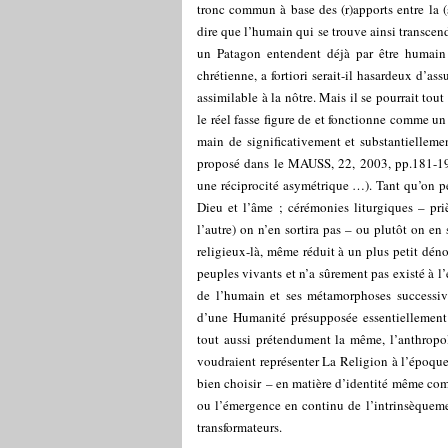
tronc commun à base des (r)apports entre la 
dire que l’humain qui se trouve ainsi transcen
un Patagon entendent déjà par être humain e
chrétienne, a fortiori serait-il hasardeux d’
assimilable à la nôtre. Mais il se pourrait to
le réel fasse figure de et fonctionne comme un
main de significativement et substantiellemen
proposé dans le MAUSS, 22, 2003, pp.181-1
une réciprocité asymétrique …). Tant qu’on pe
Dieu et l’âme ; cérémonies liturgiques – pri
l’autre) on n’en sortira pas – ou plutôt on en
religieux-là, même réduit à un plus petit dé
peuples vivants et n’a sûrement pas existé à 
de l’humain et ses métamorphoses successive
d’une Humanité présupposée essentiellement
tout aussi prétendument la même, l’anthropol
voudraient représenter La Religion à l’époque 
bien choisir – en matière d’identité même com
ou l’émergence en continu de l’intrinsèquemen
transformateurs.