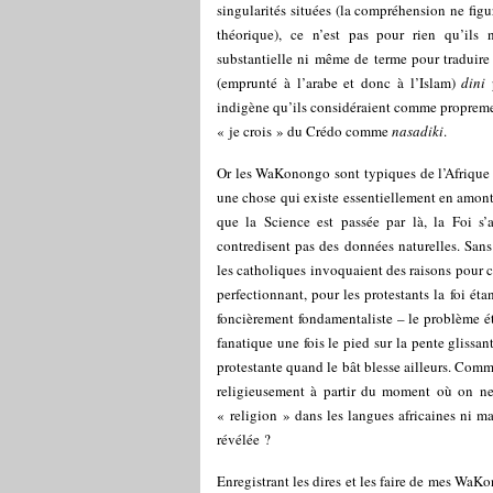
singularités situées (la compréhension ne fi
théorique), ce n’est pas pour rien qu’ils
substantielle ni même de terme pour traduire 
(emprunté à l’arabe et donc à l’Islam)
dini
p
indigène qu’ils considéraient comme proprement
« je crois » du Crédo comme
nasadiki
.
Or les WaKonongo sont typiques de l’Afrique 
une chose qui existe essentiellement en amon
que la Science est passée par là, la Foi s’
contredisent pas des données naturelles. Sans
les catholiques invoquaient des raisons pour 
perfectionnant, pour les protestants la foi ét
foncièrement fondamentaliste – le problème éta
fanatique une fois le pied sur la pente glissa
protestante quand le bât blesse ailleurs. Comm
religieusement à partir du moment où on ne 
« religion » dans les langues africaines ni ma
révélée ?
Enregistrant les dires et les faire de mes WaK