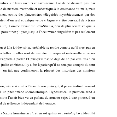
utres sur leurs savoirs et savoir-faire. Car ils ne disaient pas, par
ue de manière matérielle et mécanique à la croissance du maïs, mais
ment contre des phacochères téléguidés mystérieusement par des
rvaient d’un seul et unique verbe «
kujua
» « être persuadé de » (sans
alité). Comme l’avait dit Lévi-Strauss, rien de plus scientiste que la
 pouvoir expliquer jusqu’à l’occurrence singulière et pas seulement
n et à la foi devrait au préalable se rendre compte qu’il n’est pas en
s telles qu’elles sont de manière univoque et universelle – car ses
 s’apprête à parler. Et puisqu’il risque déjà de ne pas être très bien
 judéo-chrétiens, il y a fort à parier qu’il ne sera pas compris du tout
s – un fait que confirmeront la plupart des historiens des missions
ion, même si c’est à l’insu de son plein gré, il pense instinctivement
u’à un phénomène sociohistorique. Hypostasiée, la première tend à
istote l’avait bien vu en parlant du nom ou sujet d’une phrase, d’un
el de référence indépendant de l’espace.
e la Nature humaine
ut sic
et en soi qui
ab ovo
ontologico
a identifié