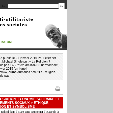
cher :
TÉRATURE
icle publié le 21 janvier 2015 Pour citer cet
 :
Michael Singleton
, « La Religion ?
is pas ! »,
Revue du MAUSS permanente
,
vier 2015 [en ligne].
://www.journaldumauss.net
/
./?La-Religion-
is-pas
OCIATION, ÉCONOMIE SOLIDAIRE ET
EMENTS SOCIAUX
>
ETHIQUE,
GION ET SYMBOLISME
e radical dans l’islam sans cautionner l’usage de la