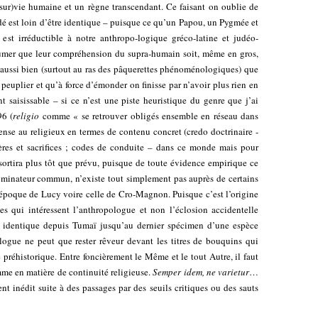
(sur)vie humaine et un règne transcendant. Ce faisant on oublie de
dé est loin d’être identique – puisque ce qu’un Papou, un Pygmée et
st irréductible à notre anthropo-logique gréco-latine et judéo-
assumer que leur compréhension du supra-humain soit, même en gros,
ut aussi bien (surtout au ras des pâquerettes phénoménologiques) que
 peuplier et qu’à force d’émonder on finisse par n’avoir plus rien en
t saisissable – si ce n’est une piste heuristique du genre que j’ai
96 (
religio
comme « se retrouver obligés ensemble en réseau dans
nse au religieux en termes de contenu concret (credo doctrinaire -
ères et sacrifices ; codes de conduite – dans ce monde mais pour
 sortira plus tôt que prévu, puisque de toute évidence empirique ce
nominateur commun, n’existe tout simplement pas auprès de certains
l’époque de Lucy voire celle de Cro-Magnon. Puisque c’est l’origine
s qui intéressent l’anthropologue et non l’éclosion accidentelle
 identique depuis Tumaï jusqu’au dernier spécimen d’une espèce
ogue ne peut que rester rêveur devant les titres de bouquins qui
préhistorique. Entre foncièrement le Même et le tout Autre, il faut
me en matière de continuité religieuse.
Semper idem, ne varietur
…
t inédit suite à des passages par des seuils critiques ou des sauts