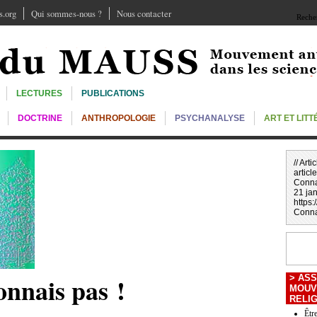
.org
Qui sommes-nous ?
Nous contacter
Recher
LECTURES
PUBLICATIONS
DOCTRINE
ANTHROPOLOGIE
PSYCHANALYSE
ART ET LIT
// Art
article
Conna
21 jan
https
Conna
onnais pas !
>
ASS
MOUV
RELI
Êtr