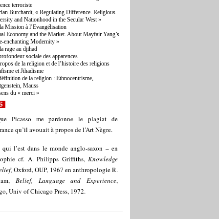
lence terroriste
ian Burchardt, « Regulating Difference. Religious
ersity and Nationhood in the Secular West »
la Mission à l’Evangélisation
ual Economy and the Market. About Mayfair Yang’s
e-enchanting Modernity »
la rage au djihad
profondeur sociale des apparences
opos de la religion et de l’histoire des religions
afisme et Jihadisme
définition de la religion : Ethnocentrisme,
tgenstein, Mauss
sens du « merci »
S
ue Picasso me pardonne le plagiat de
rance qu’il avouait à propos de l’Art Nègre.
 qui l’est dans le monde anglo-saxon – en
ophie cf. A. Philipps Griffiths,
Knowledge
lief,
Oxford, OUP, 1967 en anthropologie R.
ham,
Belief, Language and Experience
,
o, Univ of Chicago Press, 1972.