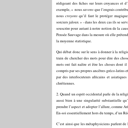
rédigeant des fiches sur leurs croyances et d’a
exemple, « nous
savons
que l’engrais contrib
nous
croyons
qu’il faut le protéger magique
sorciers jaloux » - dans les deux cas ils se se
souscrire pour autant à notre notion de la caus
Pensée Sauvage dans la mesure où elle prétend
la moyenne statistique.
Qui débat donc sur le sens à donner à la religio
train de chercher des mots pour dire des chose
mots ont fait naître et être les choses dont il
compris par ses propres ancêtres gréco-latins et
par des interlocuteurs africains et asiatique
chrétiennes.
2. Quand un esprit occidental parle de la relig
aussi bien à une singularité substantielle q
prendre l’aspect et adopter l’allure, comme Ar
En-soi essentiellement hors du temps, d’un Ré
C’est ainsi que les métaphysiciens parlent d