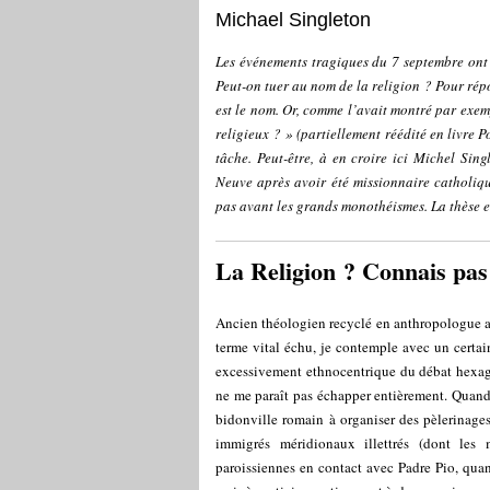
Michael Singleton
Les événements tragiques du 7 septembre ont 
Peut-on tuer au nom de la religion ? Pour répo
est le nom. Or, comme l’avait montré par exe
religieux ? » (partiellement réédité en livre 
tâche. Peut-être, à en croire ici Michel Sin
Neuve après avoir été missionnaire catholiq
pas avant les grands monothéismes. La thèse es
La Religion ? Connais pas
Ancien théologien recyclé en anthropologue afr
terme vital échu, je contemple avec un certa
excessivement ethnocentrique du débat hexago
ne me paraît pas échapper entièrement. Quand
bidonville romain à organiser des pèlerinage
immigrés méridionaux illettrés (dont les
paroissiennes en contact avec Padre Pio, qua