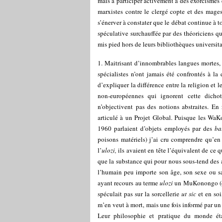
mais à participer activement à des exorcismes 
marxistes contre le clergé copte et des mage
s’énerver à constater que le débat continue à to
spéculative surchauffée par des théoriciens q
mis pied hors de leurs bibliothèques universita
1. Maitrisant d’innombrables langues mortes, 
spécialistes n’ont jamais été confrontés à la
d’expliquer la différence entre la religion et l
non-européennes qui ignorent cette dichot
n’objectivent pas des notions abstraites. En 
articulé à un Projet Global. Puisque les WaK
1960 parlaient d’objets employés par des
ba
poisons matériels) j’ai cru comprendre qu’en 
l’
ulozi,
ils avaient en tête l’équivalent de ce q
que la substance qui pour nous sous-tend des a
l’humain peu importe son âge, son sexe ou sa c
ayant recours au terme
ulozi
un MuKonongo (ca
spéculait pas sur la sorcellerie
ut sic
et en soi
m’en veut à mort, mais une fois informé par un 
Leur philosophie et pratique du monde éta