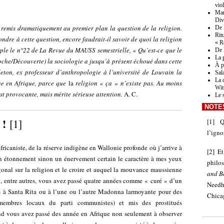
vio
Mar
Div
remis dramatiquement au premier plan la question de la religion.
De 
Rit
ndre à cette question, encore faudrait-il savoir de quoi la religion
« R
mple le n°22 de La Revue du MAUSS semestrielle, « Qu’est-ce que le
De 
La 
Poche/Découverte) la sociologie a jusqu’à présent échoué dans cette
À pr
gleton, ex professeur d’anthropologie à l’université de Louvain la
Sal
La 
ue en Afrique, parce que
la
religion « ça » n’existe pas. Au moins
Wit
t provocante, mais mérite sérieuse attention.
A. C.
Le 
NOTE
 !
[
1
]
[
1
]
Q
l’igno
icaniste, de la réserve indigène en Wallonie profonde où j’arrive à
[
2
]
Et
in étonnement sinon un énervement certain le caractère à mes yeux
philos
nal sur la religion et le croire et auquel la mouvance maussienne
and Be
, entre autres, vous avez passé quatre années comme « curé » d’un
Need
s à Santa Rita ou à l’une ou l’autre Madonna larmoyante pour des
Chicag
 membres locaux du parti communistes) et mis des prostitués
nd vous avez passé des année en Afrique non seulement à observer