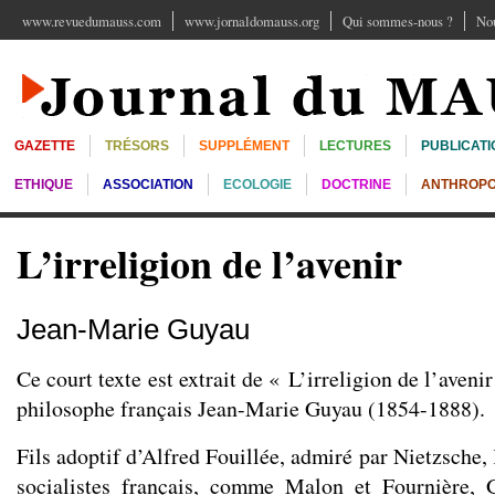
www.revuedumauss.com
www.jornaldomauss.org
Qui sommes-nous ?
Nou
GAZETTE
TRÉSORS
SUPPLÉMENT
LECTURES
PUBLICATI
ETHIQUE
ASSOCIATION
ECOLOGIE
DOCTRINE
ANTHROPO
L’irreligion de l’avenir
Jean-Marie Guyau
Ce court texte est extrait de « L’irreligion de l’aveni
philosophe français Jean-Marie Guyau (1854-1888).
Fils adoptif d’Alfred Fouillée, admiré par Nietzsche,
socialistes français, comme Malon et Fournière,