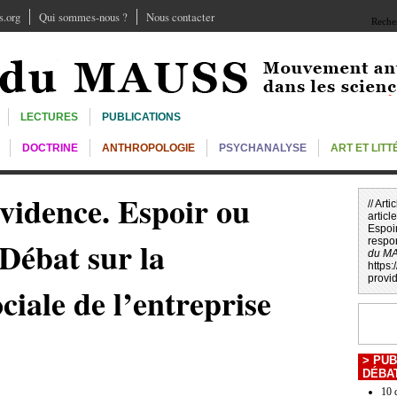
.org
Qui sommes-nous ?
Nous contacter
Recher
LECTURES
PUBLICATIONS
DOCTRINE
ANTHROPOLOGIE
PSYCHANALYSE
ART ET LIT
vidence. Espoir ou
// Art
article
Espoir
Débat sur la
respon
du M
https
provi
ciale de l’entreprise
>
PUB
DÉBA
10 