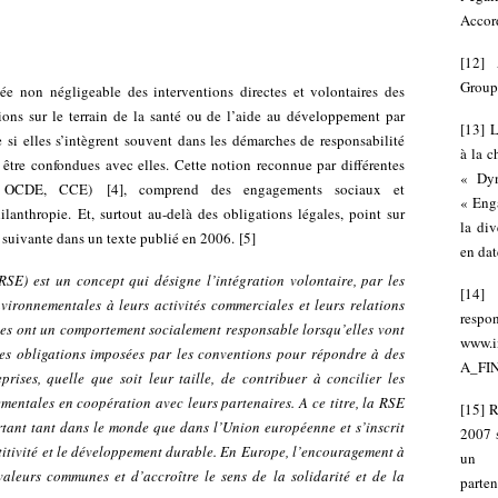
Accord
[
12
]
Group
e non négligeable des interventions directes et volontaires des
tions sur le terrain de la santé ou de l’aide au développement par
[
13
]
L
si elles s’intègrent souvent dans les démarches de responsabilité
à la c
s être confondues avec elles. Cette notion reconnue par différentes
« Dyn
U, OCDE, CCE)
[
4
]
, comprend des engagements sociaux et
« Enga
anthropie. Et, surtout au-delà des obligations légales, point sur
la div
n suivante dans un texte publié en 2006.
[
5
]
en dat
(RSE) est un concept qui désigne l’intégration volontaire, par les
[
14
nvironnementales à leurs activités commerciales et leurs relations
respo
ses ont un comportement socialement responsable lorsqu’elles vont
www.i
des obligations imposées par les conventions pour répondre à des
A_FI
ises, quelle que soit leur taille, de contribuer à concilier les
mentales en coopération avec leurs partenaires. A ce titre, la RSE
[
15
]
R
tant tant dans le monde que dans l’Union européenne et s’inscrit
2007 s
titivité et le développement durable. En Europe, l’encouragement à
u
valeurs communes et d’accroître le sens de la solidarité et de la
parten