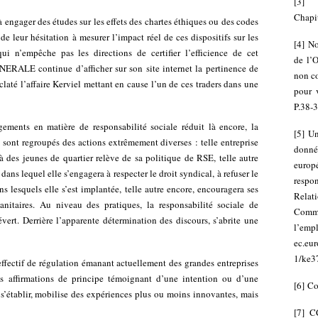
[
3
Chapit
à engager des études sur les effets des chartes éthiques ou des codes
e leur hésitation à mesurer l’impact réel de ces dispositifs sur les
[
4
]
No
ui n’empêche pas les directions de certifier l’efficience de cet
de l’
ERALE continue d’afficher sur son site internet la pertinence de
non co
claté l’affaire Kerviel mettant en cause l’un de ces traders dans une
pour 
P.38-3
ements en matière de responsabilité sociale réduit là encore, la
[
5
]
Un
 sont regroupés des actions extrêmement diverses : telle entreprise
donné
 des jeunes de quartier relève de sa politique de RSE, telle autre
europ
ans lequel elle s’engagera à respecter le droit syndical, à refuser le
respon
ns lesquels elle s’est implantée, telle autre encore, encouragera ses
Relat
nitaires. Au niveau des pratiques, la responsabilité sociale de
Commi
évert. Derrière l’apparente détermination des discours, s’abrite une
l’
ec.eu
1/ke37
 effectif de régulation émanant actuellement des grandes entreprises
des affirmations de principe témoignant d’une intention ou d’une
[
6
]
Co
 s’établir, mobilise des expériences plus ou moins innovantes, mais
[
7
]
C