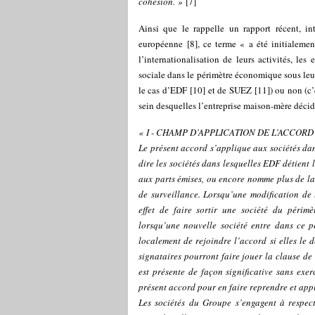
cohésion. »
[
7
]
Ainsi que le rappelle un rapport récent, i
européenne
[
8
]
, ce terme « a été initialemen
l’internationalisation de leurs activités, les
sociale dans le périmètre économique sous leu
le cas d’EDF
[
10
]
et de SUEZ
[
11
]
) ou non (c
sein desquelles l’entreprise maison-mère décid
« I - CHAMP D’APPLICATION DE L’ACCORD
Le présent accord s’applique aux sociétés dan
dire les sociétés dans lesquelles EDF détient 
aux parts émises, ou encore nomme plus de la
de surveillance. Lorsqu’une modification d
effet de faire sortir une société du périmèt
lorsqu’une nouvelle société entre dans ce pé
localement de rejoindre l’accord si elles le d
signataires pourront faire jouer la clause d
est présente de façon significative sans exer
présent accord pour en faire reprendre et appl
Les sociétés du Groupe s’engagent à respecte