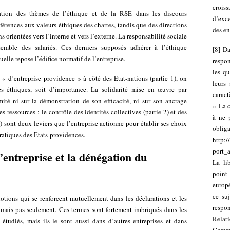
croiss
cation des thèmes de l’éthique et de la RSE dans les discours
d’exce
érences aux valeurs éthiques des chartes, tandis que des directions
des en
orientées vers l’interne et vers l’externe. La responsabilité sociale
nsemble des salariés. Ces derniers supposés adhérer à l’éthique
[
8
]
Da
uelle repose l’édifice normatif de l’entreprise.
respon
les q
 « d’entreprise providence » à côté des Etat-nations (partie 1), on
leurs 
es éthiques, soit d’importance. La solidarité mise en œuvre par
caract
imité ni sur la démonstration de son efficacité, ni sur son ancrage
« La c
 ressources : le contrôle des identités collectives (partie 2) et des
à ne 
 3) sont deux leviers que l’entreprise actionne pour établir ses choix
obliga
cratiques des Etats-providences.
http:/
port_
’entreprise et la dénégation du
La lib
poin
europé
ce su
notions qui se renforcent mutuellement dans les déclarations et les
respon
, mais pas seulement. Ces termes sont fortement imbriqués dans les
Relat
étudiés, mais ils le sont aussi dans d’autres entreprises et dans