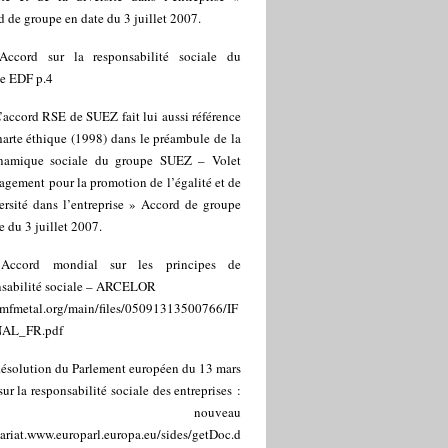
 de groupe en date du 3 juillet 2007.
Accord sur la responsabilité sociale du
e EDF p.4
’accord RSE de SUEZ fait lui aussi référence
harte éthique (1998) dans le préambule de la
amique sociale du groupe SUEZ – Volet
gement pour la promotion de l’égalité et de
ersité dans l’entreprise » Accord de groupe
e du 3 juillet 2007.
]
Accord mondial sur les principes de
nsabilité sociale – ARCELOR
mfmetal.org/main/files/05091313500766/IF
NAL_FR.pdf
ésolution du Parlement européen du 13 mars
ur la responsabilité sociale des entreprises :
n nouveau
ariat.
www.europarl.europa.eu/sides/getDoc.d