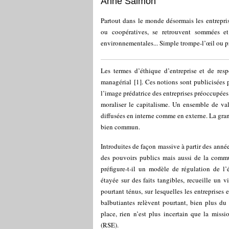
Anne Salmon
Partout dans le monde désormais les entrepris
ou coopératives, se retrouvent sommées et 
environnementales... Simple trompe-l’œil ou p
Les termes d’éthique d’entreprise et de resp
managérial
[
1
]
. Ces notions sont publicisées 
l’image prédatrice des entreprises préoccupées d
moraliser le capitalisme. Un ensemble de val
diffusées en interne comme en externe. La gran
bien commun.
Introduites de façon massive à partir des année
des pouvoirs publics mais aussi de la commu
préfigure-t-il un modèle de régulation de l
étayée sur des faits tangibles, recueille un 
pourtant ténus, sur lesquelles les entreprises 
balbutiantes relèvent pourtant, bien plus du
place, rien n’est plus incertain que la missi
(RSE).