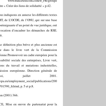
]
www.francetelecom.com/fr_FR/groupe
re « Créer des liens de solidarité » p.42.
us indiquons en annexe les différents textes
OIT, de L’OCDE, de l’ONU, qui sur une base
ntraignante d’un point de vue juridique, ont
vocation d’encadrer les démarches de RSE.
9.
e définition plus brève et plus ancienne est
e dans le livre vert de la Commission
éenne Promouvoir un cadre européen pour la
sabilité sociale des entreprises, Livre vert,
ions du travail et mutations industrielles,
ssion européenne. Direction générale de
emploi, juillet 2001.
ropa.eu/employment_social/publications/200
01590_fr.html, p. 5 et p.8.
m (2001) 366.
CE, Mise en œuvre du partenariat pour la