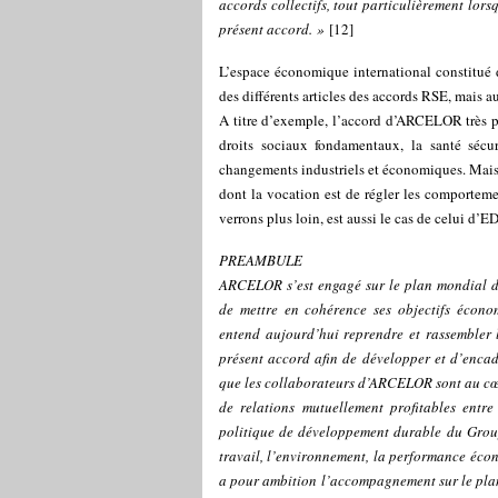
accords collectifs, tout particulièrement lor
présent accord. »
[
12
]
L’espace économique international constitué d
des différents articles des accords RSE, mais a
A titre d’exemple, l’accord d’ARCELOR très p
droits sociaux fondamentaux, la santé sécur
changements industriels et économiques. Mais
dont la vocation est de régler les comporteme
verrons plus loin, est aussi le cas de celui d’E
PREAMBULE
ARCELOR s’est engagé sur le plan mondial d
de mettre en cohérence ses objectifs écon
entend aujourd’hui reprendre et rassembler l
présent accord afin de développer et d’encad
que les collaborateurs d’ARCELOR sont au cœu
de relations mutuellement profitables entr
politique de développement durable du Groupe
travail, l’environnement, la performance écon
a pour ambition l’accompagnement sur le pla