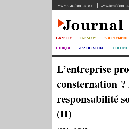
www.revuedumauss.com
www.jornaldomauss
GAZETTE
TRÉSORS
SUPPLÉMENT
ETHIQUE
ASSOCIATION
ECOLOGIE
L’entreprise pro
consternation ? 
responsabilité so
(II)