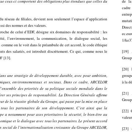
sque ceux-ci comportent des obligations plus étendues que celles du
de la
cadre 
entre
u réseau de filiales, devient non seulement l’espace d’application
mutat
ussi des normes et des valeurs.
Direct
roche de celui d’EDF, désigne six domaines de responsabilité : les
ec.eu
ité, l’environnement, la communication, le dialogue social, les
1/ke3
 comme on le voit dans le préambule de cet accord, le code éthique
nts des salariés, est introduit discrètement. Ce qui, comme nous le
[
19
]
DF
[
13
]
.
Group
[
20
]
ans une stratégie de développement durable, avec pour ambition,
groupe
omiques, environnementaux et sociaux. Dans ce cadre, ARCELOR
à la d
’ensemble des priorités de sa politique sociale mondiale dans le
[
21
]
rer ses principes de responsabilité. La Direction Générale affirme
Group
r de la réussite globale du Groupe, qui passe par la mise en place
e tous les partenaires de son développement. C’est ainsi que la
[
22
]
 a notamment pour axes prioritaires la sécurité, le bien-être au
valeur
omique et le dialogue avec tous les partenaires. Le présent accord
n social de l’internationalisation croissante du Groupe ARCELOR,
[
23
]