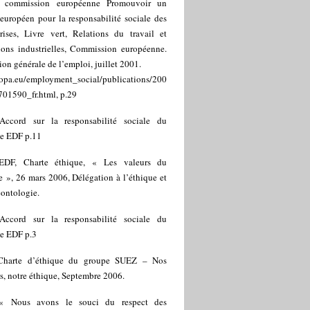
 commission européenne Promouvoir un
européen pour la responsabilité sociale des
prises, Livre vert, Relations du travail et
ions industrielles, Commission européenne.
ion générale de l’emploi, juillet 2001.
ropa.eu/employment_social/publications/200
701590_fr.html, p.29
Accord sur la responsabilité sociale du
e EDF p.11
EDF, Charte éthique, « Les valeurs du
 », 26 mars 2006, Délégation à l’éthique et
éontologie.
Accord sur la responsabilité sociale du
e EDF p.3
Charte d’éthique du groupe SUEZ – Nos
s, notre éthique, Septembre 2006.
« Nous avons le souci du respect des