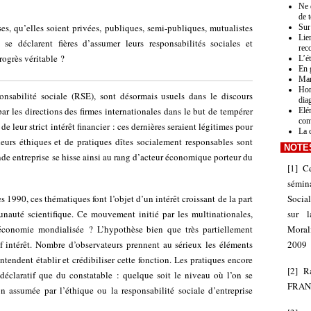
Ne 
de 
es, qu’elles soient privées, publiques, semi-publiques, mutualistes
Sur
Lien
se déclarent fières d’assumer leurs responsabilités sociales et
rec
rogrès véritable ?
L’é
En 
Mar
Hom
onsabilité sociale (RSE), sont désormais usuels dans le discours
dia
par les directions des firmes internationales dans le but de tempérer
Elé
con
e leur strict intérêt financier : ces dernières seraient légitimes pour
La 
eurs éthiques et de pratiques dîtes socialement responsables sont
NOTE
de entreprise se hisse ainsi au rang d’acteur économique porteur du
[
1
]
Ce
sémin
s 1990, ces thématiques font l’objet d’un intérêt croissant de la part
Socia
nauté scientifique. Ce mouvement initié par les multinationales,
sur l
’économie mondialisée ? L’hypothèse bien que très partiellement
Moral
vif intérêt. Nombre d’observateurs prennent au sérieux les éléments
2009
entendent établir et crédibiliser cette fonction. Les pratiques encore
[
2
]
R
 déclaratif que du constatable : quelque soit le niveau où l’on se
FRAN
on assumée par l’éthique ou la responsabilité sociale d’entreprise