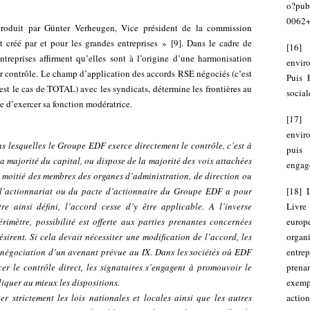
o?pub
0062
ntroduit par Günter Verheugen, Vice président de la commission
t créé par et pour les grandes entreprises »
[
9
]
. Dans le cadre de
[
16
 entreprises affirment qu’elles sont à l’origine d’une harmonisation
envir
r contrôle. Le champ d’application des accords RSE négociés (c’est
Puis 
’est le cas de TOTAL) avec les syndicats, détermine les frontières au
social
e d’exercer sa fonction modératrice.
[
17
envir
s lesquelles le Groupe EDF exerce directement le contrôle, c’est à
puis
la majorité du capital, ou dispose de la majorité des voix attachées
engag
 moitié des membres des organes d’administration, de direction ou
e l’actionnariat ou du pacte d’actionnaire du Groupe EDF a pour
[
18
]
re ainsi défini, l’accord cesse d’y être applicable. A l’inverse
Livre
rimètre, possibilité est offerte aux parties prenantes concernées
euro
ésirent. Si cela devait nécessiter une modification de l’accord, les
organ
e négociation d’un avenant prévue au IX. Dans les sociétés où EDF
entrep
cer le contrôle direct, les signataires s’engagent à promouvoir le
prena
iquer au mieux les dispositions.
exemp
r strictement les lois nationales et locales ainsi que les autres
action