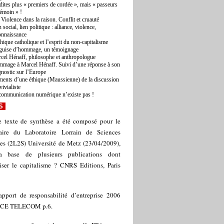
dites plus « premiers de cordée », mais « passeurs
témoin » !
 Violence dans la raison. Conflit et cruauté
 social, lien politique : alliance, violence,
onnaissance
thique catholique et l’esprit du non-capitalisme
guise d’hommage, un témoignage
cel Hénaff, philosophe et anthropologue
mage à Marcel Hénaff. Suivi d’une réponse à son
gnostic sur l’Europe
ments d’une éthique (Maussienne) de la discussion
vivialiste
communication numérique n’existe pas !
S
 texte de synthèse a été composé pour le
aire du Laboratoire Lorrain de Sciences
les (2L2S) Université de Metz (23/04/2009),
a base de plusieurs publications dont
iser le capitalisme ? CNRS Editions, Paris
apport de responsabilité d’entreprise 2006
CE TELECOM p.6.