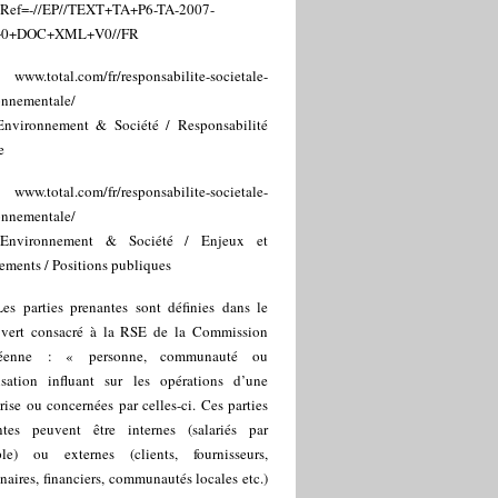
Ref=-//EP//TEXT+TA+P6-TA-2007-
+0+DOC+XML+V0//FR
]
www.total.com/fr/responsabilite-societale-
onnementale/
Environnement & Société / Responsabilité
e
]
www.total.com/fr/responsabilite-societale-
onnementale/
 Environnement & Société / Enjeux et
ements / Positions publiques
Les parties prenantes sont définies dans le
 vert consacré à la RSE de la Commission
péenne : « personne, communauté ou
isation influant sur les opérations d’une
rise ou concernées par celles-ci. Ces parties
ntes peuvent être internes (salariés par
le) ou externes (clients, fournisseurs,
naires, financiers, communautés locales etc.)