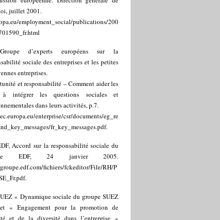
ssion européenne. Direction générale de
oi, juillet 2001.
ropa.eu/employment_social/publications/200
701590_fr.html
Groupe d’experts européens sur la
sabilité sociale des entreprises et les petites
ennes entreprises.
unité et responsabilité – Comment aider les
à intégrer les questions sociales et
nnementales dans leurs activités, p.7.
/ec.europa.eu/enterprise/csr/documents/eg_re
and_key_messages/fr_key_messages.pdf
.
DF, Accord sur la responsabilité sociale du
upe EDF, 24 janvier 2005.
/groupe.edf.com/fichiers/fckeditor/File/RH/P
E_Fr.pdf
.
UEZ « Dynamique sociale du groupe SUEZ
et « Engagement pour la promotion de
lité et de la diversité dans l’entreprise »