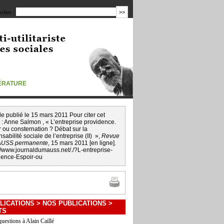
cher :
TÉRATURE
icle publié le 15 mars 2011 Pour citer cet
 :
Anne Salmon
, « L’entreprise providence.
 ou consternation ? Débat sur la
sabilité sociale de l’entreprise (II) »,
Revue
AUSS permanente
, 15 mars 2011 [en ligne].
://www.journaldumauss.net
/
./?L-entreprise-
dence-Espoir-ou
LICATIONS
>
NOS PUBLICATIONS
>
TS
questions à Alain Caillé