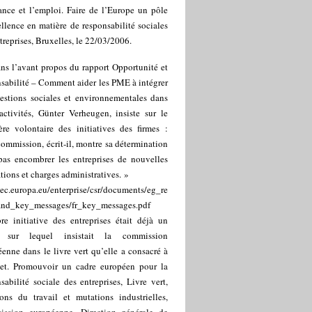
ance et l’emploi. Faire de l’Europe un pôle
llence en matière de responsabilité sociales
treprises, Bruxelles, le 22/03/2006.
ns l’avant propos du rapport Opportunité et
sabilité – Comment aider les PME à intégrer
uestions sociales et environnementales dans
activités, Günter Verheugen, insiste sur le
ère volontaire des initiatives des firmes :
ommission, écrit-il, montre sa détermination
pas encombrer les entreprises de nouvelles
tions et charges administratives. »
/ec.europa.eu/enterprise/csr/documents/eg_re
and_key_messages/fr_key_messages.pdf
re initiative des entreprises était déjà un
t sur lequel insistait la commission
enne dans le livre vert qu’elle a consacré à
jet. Promouvoir un cadre européen pour la
sabilité sociale des entreprises, Livre vert,
ions du travail et mutations industrielles,