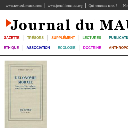
www.revuedumauss.com
www.jornaldomauss.org
Qui sommes-nous ?
Nou
GAZETTE
TRÉSORS
SUPPLÉMENT
LECTURES
PUBLICATI
ETHIQUE
ASSOCIATION
ECOLOGIE
DOCTRINE
ANTHROPO