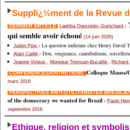
Supplï¿½ment de la Revue
DERNIER ARTICLE
Laetitia Ogorzelec-Guinchard
›
qui semble avoir échoué
(14 juin 2026)
La question indienne chez Henry David 
Julien Poix
›
Don, vengeance, cannibalisme, sorcellerie,
Alain Caillé
›
Jeanne Virieux
,
Monique Trevisan-Bucaille
,
Richard 
Colloque Mauss/G
CONFÉRENCES/ENTRETIENS
mars 2019
PERSPECTIVES ANTI-UTILITARISTES BRÉSILI
of the democracy we wanted for Brazil
›
Paulo Hen
septembre 2016
Ethique, religion et symboli