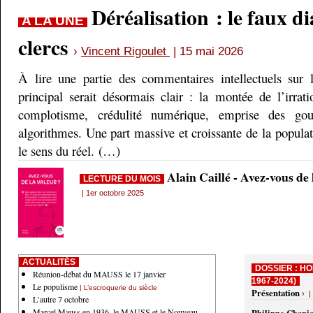
Déréalisation : le faux d
A LA UNE
clercs
›
Vincent Rigoulet
| 15 mai 2026
À lire une partie des commentaires intellectuels sur 
principal serait désormais clair : la montée de l’irrati
complotisme, crédulité numérique, emprise des gou
algorithmes. Une part massive et croissante de la populati
le sens du réel. (…)
Alain Caillé - Avez-vous de
LECTURE DU MOIS
| 1er octobre 2025
ACTUALITÉS
DOSSIER : HO
Réunion-débat du MAUSS le 17 janvier
1967-2024)
Le populisme
| L’escroquerie du siècle
Présentation
› |
L’autre 7 octobre
Marcel Mauss en 1936, le MAUSS et le Nouveau