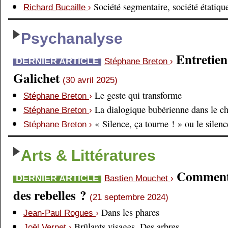
Société segmentaire, société étatiqu
Richard Bucaille
›
Psychanalyse
Entretien
DERNIER ARTICLE
Stéphane Breton
›
Galichet
(30 avril 2025)
Le geste qui transforme
Stéphane Breton
›
La dialogique bubérienne dans le c
Stéphane Breton
›
« Silence, ça tourne ! » ou le silen
Stéphane Breton
›
Arts & Littératures
Comment é
DERNIER ARTICLE
Bastien Mouchet
›
des rebelles ?
(21 septembre 2024)
Dans les phares
Jean-Paul Rogues
›
Brûlants visages. Des arbres
Joël Vernet
›