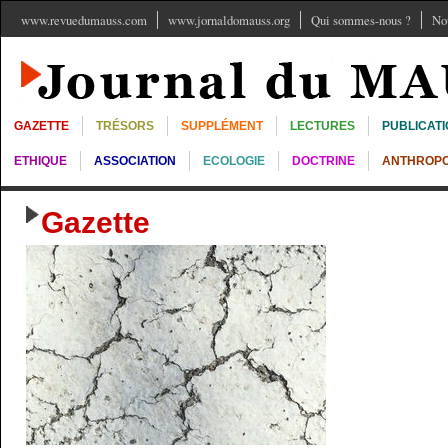
www.revuedumauss.com
www.jornaldomauss.org
Qui sommes-nous ?
No
GAZETTE
TRÉSORS
SUPPLÉMENT
LECTURES
PUBLICAT
ETHIQUE
ASSOCIATION
ECOLOGIE
DOCTRINE
ANTHROPO
Gazette