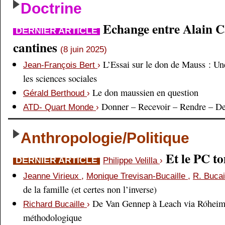
Doctrine
Echange entre Alain Cai
DERNIER ARTICLE
cantines
(8 juin 2025)
L’Essai sur le don de Mauss : Un
Jean-François Bert
›
les sciences sociales
Le don maussien en question
Gérald Berthoud
›
Donner – Recevoir – Rendre – D
ATD- Quart Monde
›
Anthropologie/Politique
Et le PC 
DERNIER ARTICLE
Philippe Velilla
›
Jeanne Virieux
,
Monique Trevisan-Bucaille
,
R. Bucai
de la famille (et certes non l’inverse)
De Van Gennep à Leach via Róheim 
Richard Bucaille
›
méthodologique