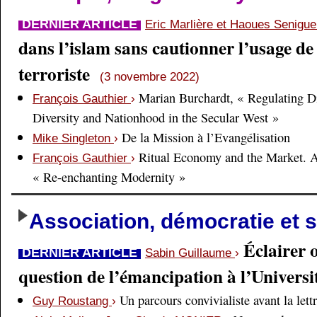
DERNIER ARTICLE
Eric Marlière et Haoues Senigu
dans l’islam sans cautionner l’usage de 
terroriste
(3 novembre 2022)
Marian Burchardt, « Regulating Di
François Gauthier
›
Diversity and Nationhood in the Secular West »
De la Mission à l’Evangélisation
Mike Singleton
›
Ritual Economy and the Market. 
François Gauthier
›
« Re-enchanting Modernity »
Association, démocratie et s
Éclairer 
DERNIER ARTICLE
Sabin Guillaume
›
question de l’émancipation à l’Universi
Un parcours convivialiste avant la lett
Guy Roustang
›