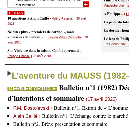
Philippe Chania
Front Populaire
Vandenberghe
| 1
A Philippe...
DÉBATS
›
L
10 questions à Alain Caillé
›
Valéry Rasplus
| 30 avril
La perte du fut
2025
Un dernier ho
Ne dites plus « premiers de cordée », mais
« passeurs de témoin » !
›
Florian Villain-Carapella
| 28
Le legs de Phil
août 2018
| 23 février 2025
Sur Violence dans la raison. Conflit et cruauté
›
Philippe Chanial
| 28 août 2018
L’aventure du MAUSS (1982-
Bulletin n°1 (1982) Dé
DERNIER ARTICLE
d’intentions et sommaire
(17 avril 2020)
Bulletin n°1. Extrait de « L’homme 
F.M. Dostoievski
›
Bulletin n°1. L’échange contre le marché
Alain Caillé
›
Bulletin n°2. Brève présentation et sommaire