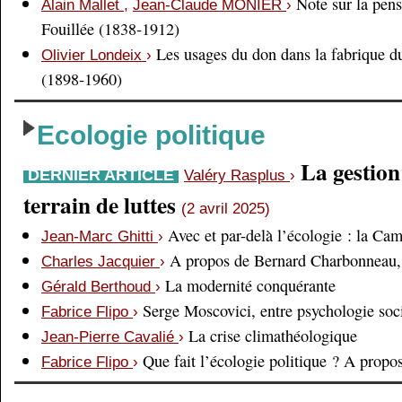
Note sur la pens
Alain Mallet
,
Jean-Claude MONIER
›
Fouillée (1838-1912)
Les usages du don dans la fabrique d
Olivier Londeix
›
(1898-1960)
Ecologie politique
La gestio
DERNIER ARTICLE
Valéry Rasplus
›
terrain de luttes
(2 avril 2025)
Avec et par-delà l’écologie : la Ca
Jean-Marc Ghitti
›
A propos de Bernard Charbonneau, 
Charles Jacquier
›
La modernité conquérante
Gérald Berthoud
›
Serge Moscovici, entre psychologie soci
Fabrice Flipo
›
La crise climathéologique
Jean-Pierre Cavalié
›
Que fait l’écologie politique ? A prop
Fabrice Flipo
›