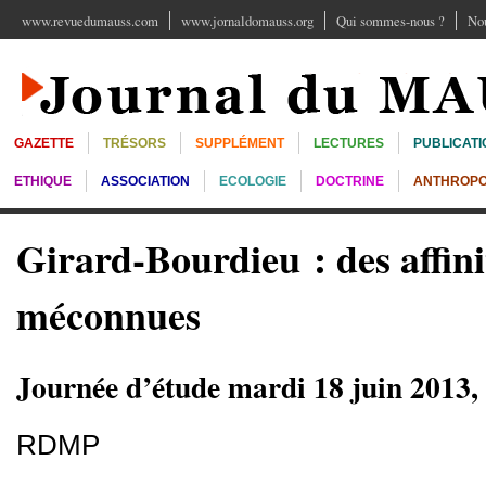
www.revuedumauss.com
www.jornaldomauss.org
Qui sommes-nous ?
Nou
GAZETTE
TRÉSORS
SUPPLÉMENT
LECTURES
PUBLICATI
ETHIQUE
ASSOCIATION
ECOLOGIE
DOCTRINE
ANTHROPO
Girard-Bourdieu : des affini
méconnues
Journée d’étude mardi 18 juin 2013,
RDMP