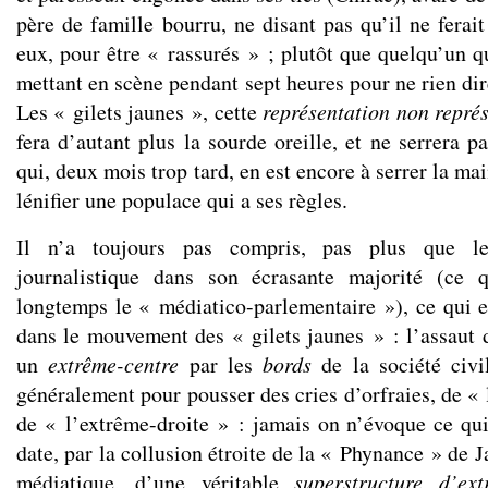
père de famille bourru, ne disant pas qu’il ne ferai
eux, pour être « rassurés » ; plutôt que quelqu’un q
mettant en scène pendant sept heures pour ne rien dire
Les « gilets jaunes », cette
représentation non repré
fera d’autant plus la sourde oreille, et ne serrera 
qui, deux mois trop tard, en est encore à serrer la ma
lénifier une populace qui a ses règles.
Il n’a toujours pas compris, pas plus que le 
journalistique dans son écrasante majorité (ce 
longtemps le « médiatico-parlementaire »), ce qui e
dans le mouvement des « gilets jaunes » : l’assaut d
un
extrême-centre
par les
bords
de la société civi
généralement pour pousser des cries d’orfraies, de «
de « l’extrême-droite » : jamais on n’évoque ce qu
date, par la collusion étroite de la « Phynance » de J
médiatique, d’une véritable
superstructure d’ext