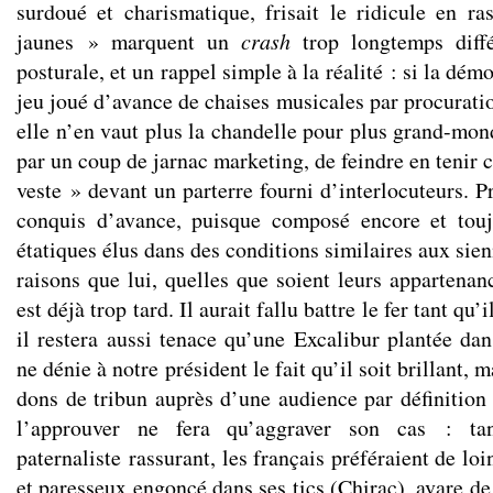
surdoué et charismatique, frisait le ridicule en ra
jaunes » marquent un
crash
trop longtemps diff
posturale, et un rappel simple à la réalité : si la dém
jeu joué d’avance de chaises musicales par procuratio
elle n’en vaut plus la chandelle pour plus grand-mon
par un coup de jarnac marketing, de feindre en tenir
veste » devant un parterre fourni d’interlocuteurs. P
conquis d’avance, puisque composé encore et tou
étatiques élus dans des conditions similaires aux sie
raisons que lui, quelles que soient leurs appartenan
est déjà trop tard. Il aurait fallu battre le fer tant qu’i
il restera aussi tenace qu’une Excalibur plantée da
ne dénie à notre président le fait qu’il soit brillant, m
dons de tribun auprès d’une audience par définition
l’approuver ne fera qu’aggraver son cas : ta
paternaliste rassurant, les français préféraient de loi
et paresseux engoncé dans ses tics (Chirac), avare d