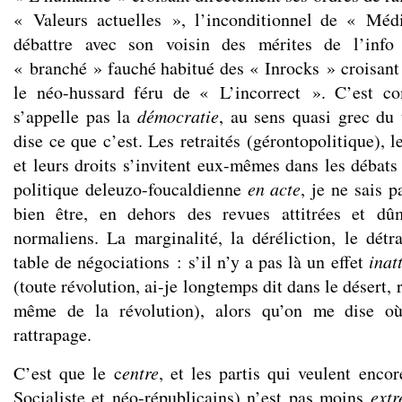
« Valeurs actuelles », l’inconditionnel de « Méd
débattre avec son voisin des mérites de l’info
« branché » fauché habitué des « Inrocks » croisant 
le néo-hussard féru de « L’incorrect ». C’est c
s’appelle pas la
démocratie
, au sens quasi grec du
dise ce que c’est. Les retraités (gérontopolitique), l
et leurs droits s’invitent eux-mêmes dans les débats 
politique deleuzo-foucaldienne
en acte
, je ne sais p
bien être, en dehors des revues attitrées et dû
normaliens. La marginalité, la déréliction, le détra
table de négociations : s’il n’y a pas là un effet
inat
(toute révolution, ai-je longtemps dit dans le désert,
même de la révolution), alors qu’on me dise o
rattrapage.
C’est que le c
entre
, et les partis qui veulent encor
Socialiste et néo-républicains) n’est pas moins
ext