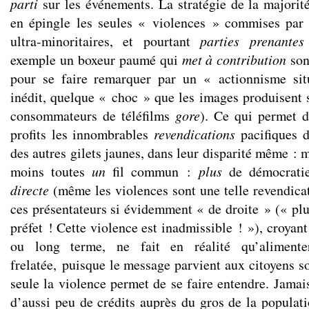
parti
sur les événements. La stratégie de la majorit
en épingle les seules « violences » commises par 
ultra-minoritaires, et pourtant
parties prenante
exemple un boxeur paumé qui
met à contribution
son
pour se faire remarquer par un « actionnisme sit
inédit, quelque « choc » que les images produisent 
consommateurs de téléfilms
gore
). Ce qui permet d
profits les innombrables
revendications
pacifiques 
des autres gilets jaunes, dans leur disparité même : 
moins toutes
un
fil commun :
plus
de démocratie
directe
(même les violences sont une telle revendicat
ces présentateurs si évidemment « de droite » (« plu
préfet ! Cette violence est inadmissible ! »), croyan
ou long terme, ne fait en réalité qu’aliment
frelatée, puisque le message parvient aux citoyens s
seule la violence permet de se faire entendre. Jamai
d’aussi peu de crédits auprès du gros de la populati