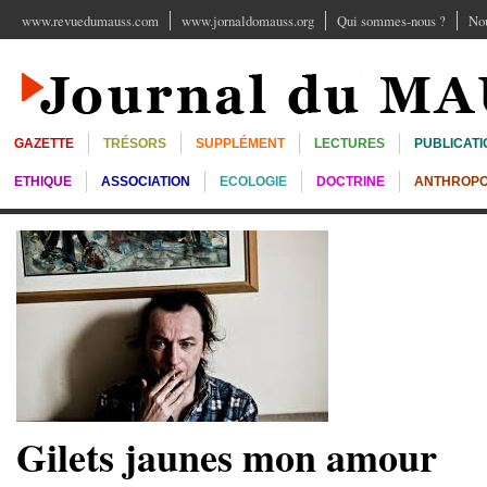
www.revuedumauss.com
www.jornaldomauss.org
Qui sommes-nous ?
Nou
GAZETTE
TRÉSORS
SUPPLÉMENT
LECTURES
PUBLICATI
ETHIQUE
ASSOCIATION
ECOLOGIE
DOCTRINE
ANTHROPO
Gilets jaunes mon amour