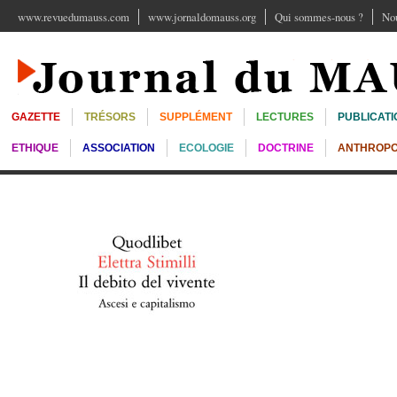
www.revuedumauss.com
www.jornaldomauss.org
Qui sommes-nous ?
Nou
GAZETTE
TRÉSORS
SUPPLÉMENT
LECTURES
PUBLICATI
ETHIQUE
ASSOCIATION
ECOLOGIE
DOCTRINE
ANTHROPO