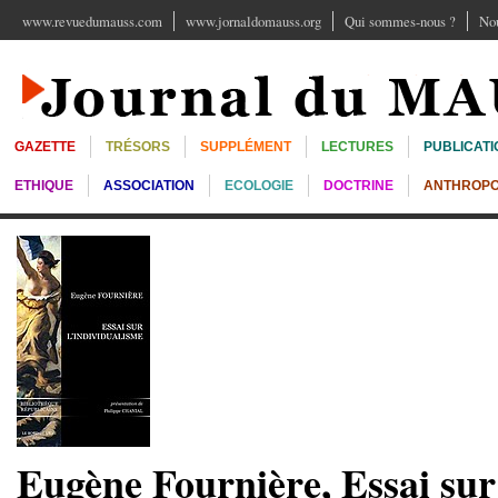
www.revuedumauss.com
www.jornaldomauss.org
Qui sommes-nous ?
Nou
GAZETTE
TRÉSORS
SUPPLÉMENT
LECTURES
PUBLICATI
ETHIQUE
ASSOCIATION
ECOLOGIE
DOCTRINE
ANTHROPO
Eugène Fournière, Essai sur