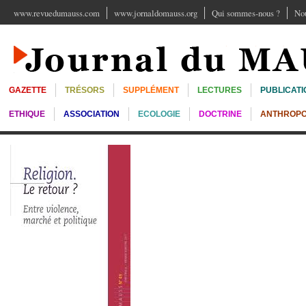
www.revuedumauss.com
www.jornaldomauss.org
Qui sommes-nous ?
Nou
GAZETTE
TRÉSORS
SUPPLÉMENT
LECTURES
PUBLICATI
ETHIQUE
ASSOCIATION
ECOLOGIE
DOCTRINE
ANTHROPO