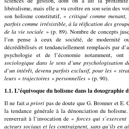
sciences de gestion, dont on a dit la proximité
libéralisme, mais elle a vu croître en son sein des vo
son holisme constitutif, «
critiqué comme menant, 
parfois comme irrésistible, à la réification des group
de la vie sociale
» (p. 89). Nombre de concepts jusq
l’on pense à ceux de société, de modernité ou
décrédibilisés et tendanciellement remplacés par d’a
psychologie et de l’économie notamment, on
sociologique dans le sens d’une psychologisation d
d’un intérêt, devenu parfois exclusif, pour les « stra
leurs « trajectoires » personnelles
» (p. 90).
1.1. L’équivoque du holisme dans la doxographie
Il ne fait
a priori
pas de doute que G. Bronner et E. G
la tendance générale à la dénonciation du holisme. 
renverrait à l’invocation de «
forces qui s’exercent
acteurs sociaux et les contraignent, sans qu’ils en a