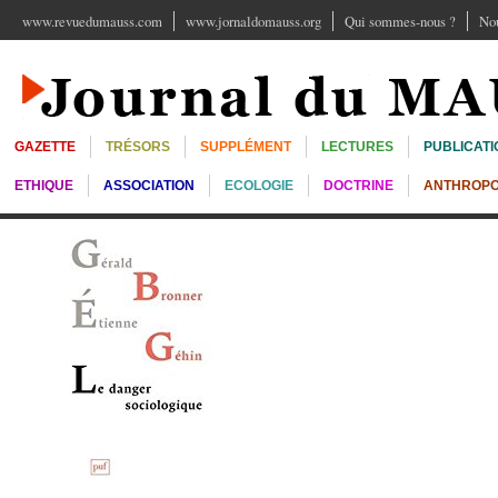
www.revuedumauss.com
www.jornaldomauss.org
Qui sommes-nous ?
Nou
GAZETTE
TRÉSORS
SUPPLÉMENT
LECTURES
PUBLICATI
ETHIQUE
ASSOCIATION
ECOLOGIE
DOCTRINE
ANTHROPO