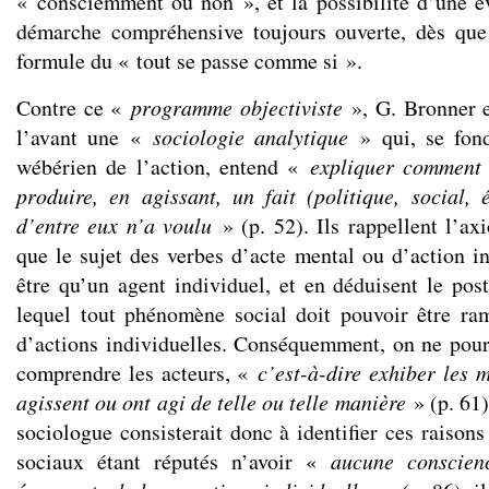
« consciemment ou non », et la possibilité d’une é
démarche compréhensive toujours ouverte, dès que
formule du « tout se passe comme si ».
Contre ce «
programme objectiviste
», G. Bronner e
l’avant une «
sociologie analytique
» qui, se fond
wébérien de l’action, entend «
expliquer comment 
produire, en agissant, un fait (politique, social
d’entre eux n’a voulu
» (p. 52). Ils rappellent l’ax
que le sujet des verbes d’acte mental ou d’action in
être qu’un agent individuel, et en déduisent le pos
lequel tout phénomène social doit pouvoir être ra
d’actions individuelles. Conséquemment, on ne pourr
comprendre les acteurs, «
c’est-à-dire exhiber les m
agissent ou ont agi de telle ou telle manière
» (p. 61)
sociologue consisterait donc à identifier ces raisons 
sociaux étant réputés n’avoir «
aucune conscien