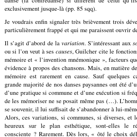
danse (la contredanse) si différent de celui qu’il
exclusivement jusque-là (pp. 85 sqq).
Je voudrais enfin signaler très brièvement trois dé
particulièrement frappé et qui me paraissent ouvrir 
Il s’agit d’abord de la
variation
. S’intéressant aux
s
ou si l’on veut à ses
causes
, Guilcher cite le fonctio
mémoire et « l’invention mnémonique », facteurs que
évidence à propos des chansons. Mais, en matière de 
mémoire est rarement en cause. Sauf quelques ca
grande majorité de nos danses paysannes ont été d’un
d’une pratique si commune et d’une exécution si fré
de les mémoriser ne se posait même pas (…). L’homm
se souvenir, il lui suffisait de s’abandonner à lui-mêm
Alors, ces variations, si communes, si diverses, et l
heureux sur le plan esthétique, sont-elles le r
consciente ? Rarement. Dès lors, « ôté le choix déli