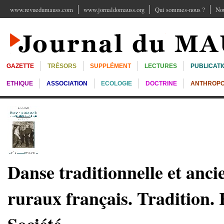
www.revuedumauss.com
www.jornaldomauss.org
Qui sommes-nous ?
Nou
GAZETTE
TRÉSORS
SUPPLÉMENT
LECTURES
PUBLICATI
ETHIQUE
ASSOCIATION
ECOLOGIE
DOCTRINE
ANTHROPO
Danse traditionnelle et anci
ruraux français. Tradition. 