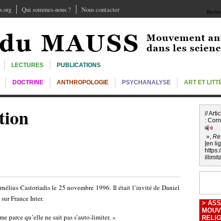
.org
Qui sommes-nous ?
Nous contacter
Recher
LECTURES
PUBLICATIONS
DOCTRINE
ANTHROPOLOGIE
PSYCHANALYSE
ART ET LIT
tion
// Art
:
Corn
»,
Re
[en li
https
illimit
nélius Castoriadis le 25 novembre 1996. Il était l’invité de Daniel
sur France Inter.
>
ASS
MOUV
me parce qu’elle ne sait pas s’auto-limiter. »
RELI