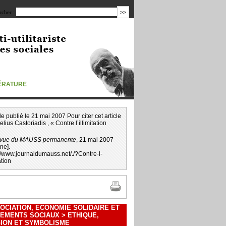
cher :
TÉRATURE
icle publié le 21 mai 2007 Pour citer cet article
elius Castoriadis
, « Contre l’illimitation
vue du MAUSS permanente
, 21 mai 2007
gne].
://www.journaldumauss.net
/
./?Contre-l-
ation
OCIATION, ÉCONOMIE SOLIDAIRE ET
EMENTS SOCIAUX
>
ETHIQUE,
GION ET SYMBOLISME