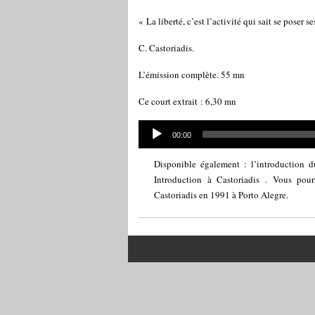
« La liberté, c’est l’activité qui sait se poser s
C. Castoriadis.
L’émission complète. 55 mn
Ce court extrait : 6,30 mn
Audio
Current
00:00
Player
time
Disponible également : l’introduction du
Introduction à Castoriadis
. Vous pourr
Castoriadis en 1991 à Porto Alegre.