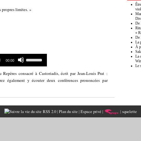
Êtr
es propres limites. »
vio
Mar
Div
De 
Rit
« R
De 
La 
À pr
Sal
Use
La 
Total
00:00
Wit
Up/Down
duration
Le 
Arrow
 Repères consacré à Castoriadis, écrit par Jean-Louis Prat :
keys
to
ez également y écouter deux conférences prononcées par
increase
or
decrease
volume.
RSS 2.0
|
Plan du site
|
Espace privé
|
|
squelette