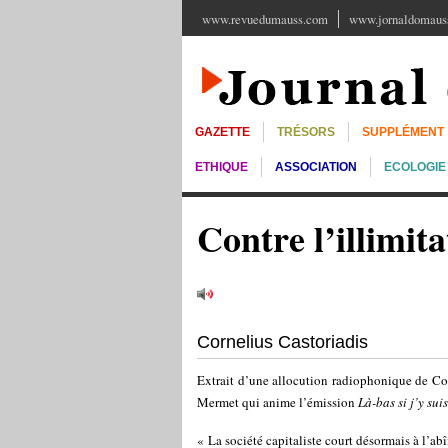
www.revuedumauss.com
www.jornaldomauss
GAZETTE
TRÉSORS
SUPPLÉMENT
ETHIQUE
ASSOCIATION
ECOLOGIE
Contre l’illimita
Cornelius Castoriadis
Extrait d’une allocution radiophonique de Cor
Mermet qui anime l’émission
Là-bas si j’y suis
« La société capitaliste court désormais à l’abî