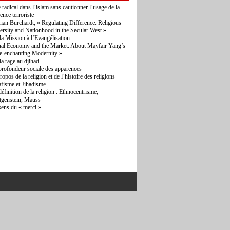
e radical dans l’islam sans cautionner l’usage de la
lence terroriste
ian Burchardt, « Regulating Difference. Religious
ersity and Nationhood in the Secular West »
la Mission à l’Evangélisation
ual Economy and the Market. About Mayfair Yang’s
e-enchanting Modernity »
la rage au djihad
profondeur sociale des apparences
opos de la religion et de l’histoire des religions
afisme et Jihadisme
définition de la religion : Ethnocentrisme,
tgenstein, Mauss
sens du « merci »