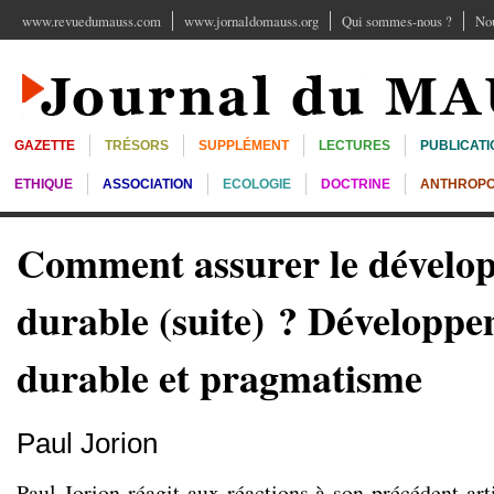
www.revuedumauss.com
www.jornaldomauss.org
Qui sommes-nous ?
Nou
GAZETTE
TRÉSORS
SUPPLÉMENT
LECTURES
PUBLICATI
ETHIQUE
ASSOCIATION
ECOLOGIE
DOCTRINE
ANTHROPO
Comment assurer le dévelo
durable (suite) ? Développ
durable et pragmatisme
Paul Jorion
Paul Jorion réagit aux réactions à son précédent art