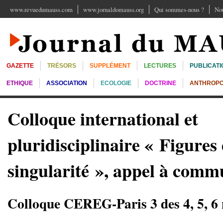
www.revuedumauss.com
www.jornaldomauss.org
Qui sommes-nous ?
Nou
GAZETTE
TRÉSORS
SUPPLÉMENT
LECTURES
PUBLICATI
ETHIQUE
ASSOCIATION
ECOLOGIE
DOCTRINE
ANTHROPO
Colloque international et
pluridisciplinaire « Figures 
singularité », appel à comm
Colloque CEREG-Paris 3 des 4, 5, 6