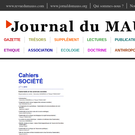
www.revuedumauss.com
www.jornaldomauss.org
Qui sommes-nous ?
Nou
GAZETTE
TRÉSORS
SUPPLÉMENT
LECTURES
PUBLICATI
ETHIQUE
ASSOCIATION
ECOLOGIE
DOCTRINE
ANTHROPO