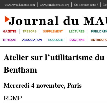
www.revuedumauss.com
www.jornaldomauss.org
Qui sommes-nous ?
Nou
GAZETTE
TRÉSORS
SUPPLÉMENT
LECTURES
PUBLICATI
ETHIQUE
ASSOCIATION
ECOLOGIE
DOCTRINE
ANTHROPO
Atelier sur l’utilitarisme du
Bentham
Mercredi 4 novembre, Paris
RDMP