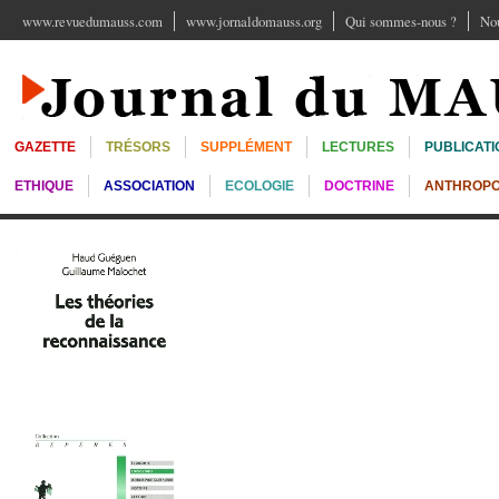
www.revuedumauss.com
www.jornaldomauss.org
Qui sommes-nous ?
Nou
GAZETTE
TRÉSORS
SUPPLÉMENT
LECTURES
PUBLICATI
ETHIQUE
ASSOCIATION
ECOLOGIE
DOCTRINE
ANTHROPO