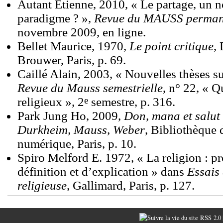
Autant Etienne, 2010, « Le partage, un 
paradigme ? »,
Revue du MAUSS perman
novembre 2009, en ligne.
Bellet Maurice, 1970,
Le point critique
,
Brouwer, Paris, p. 69.
Caillé Alain, 2003, « Nouvelles thèses sur
Revue du Mauss semestrielle
, n° 22, « Q
e
religieux », 2
semestre, p. 316.
Park Jung Ho, 2009,
Don, mana et salut 
Durkheim, Mauss, Weber
, Bibliothèqu
numérique, Paris, p. 10.
Spiro Melford E. 1972, « La religion : p
définition et d’explication » dans
Essais
religieuse
, Gallimard, Paris, p. 127.
RSS 2.0