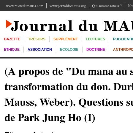
www.revuedumauss.com
www.jornaldomauss.org
Qui sommes-nous ?
Nou
GAZETTE
TRÉSORS
SUPPLÉMENT
LECTURES
PUBLICATI
ETHIQUE
ASSOCIATION
ECOLOGIE
DOCTRINE
ANTHROPO
(A propos de "Du mana au s
transformation du don. Du
Mauss, Weber). Questions su
de Park Jung Ho (I)